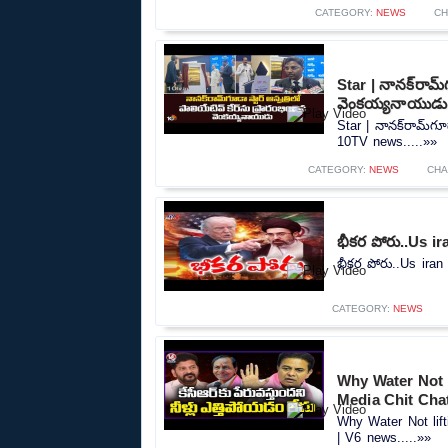
CATEGORY:
NEWS
CH
Star | నానక్‌రామ్‌
వెంకయ్యనాయుడు
Star | నానక్‌రామ్‌గూ
10TV news.....»»
CATEGORY:
NEWS
CHA
భీకర పోరు..Us i
భీకర పోరు..Us ira
CATEGORY:
NEWS
Why Water Not 
Media Chit Cha
Why Water Not lif
| V6 news.....»»