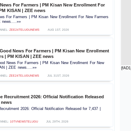
News For Farmers | PM Kisan New Enrollment For
 PM KISAN | ZEE news
s For Farmers | PM Kisan New Enrollment For New Farmers
news.....»»
NNEL:
ZEE24TELUGUNEWS
AUG 1ST, 2026
 Good News For Farmers | PM Kisan New Enrollment
rs | PM KISAN | ZEE news
od News For Farmers | PM Kisan New Enrollment For New
AN | ZEE news.....»»
{fAD1
NNEL:
ZEE24TELUGUNEWS
JUL 31ST, 2026
e Recruitment 2026: Official Notification Released
V news
ecruitment 2026: Official Notification Released for 7,437 |
NNEL:
10TVNEWSTELUGU
JUL 29TH, 2026