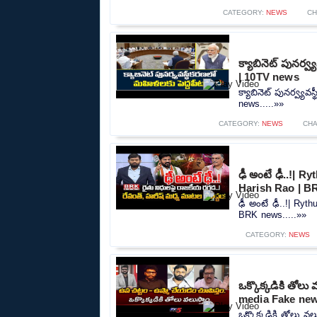
CATEGORY:
NEWS
CH
క్యాబినెట్ పునర్
| 10TV news
క్యాబినెట్ పునర్వ్య
news.....»»
CATEGORY:
NEWS
CHA
ఢీ అంటే ఢీ..!| 
Harish Rao | 
ఢీ అంటే ఢీ..!| Ry
BRK news.....»»
CATEGORY:
NEWS
ఒక్కొక్కడికి తో
media Fake new
ఒక్కొక్కడికి తోలు 