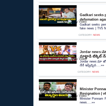
Gadkari seeks 
defamation aga
Gadkari seeks per
fake news | TV5 N
CATEGORY:
NEWS
Jordar news:మా జ
మాట్లాడి టిక్కెట్ నే
Jordar news:మా జోలి
నేనే ఇప్పిచ్చిన.....»»
CATEGORY:
NEWS
Minister Ponna
Resignation | 
Minister Ponnam P
news.....»»