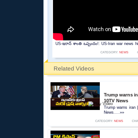
US-ఇరాన్ శాంతి ఒప్పందం!: US-Iran war news hi
CATEGORY:
NEWS
Related Videos
Trump warns iran 
10TV News
Trump warns iran | ఇ
News.....»»
CATEGORY:
NEWS
CH