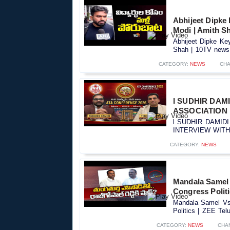
Abhijeet Dipke
Modi | Amith S
Abhijeet Dipke Ke
Shah | 10TV news.
CATEGORY:
NEWS
CHA
l SUDHIR DAM
ASSOCIATION l
l SUDHIR DAMID
INTERVIEW WITH S
CATEGORY:
NEWS
Mandala Samel 
Congress Polit
Mandala Samel Vs 
Politics | ZEE Tel
CATEGORY:
NEWS
CHA