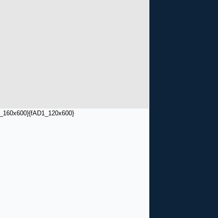
_160x600}
{fAD1_120x600}