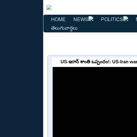
HOME
NEWS
POLITICS
తెలుగువార్తలు
US-ఇరాన్ శాంతి ఒప్పందం!: US-Iran wa