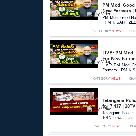
PM Modi Good 
New Farmers |
PM Modi Good New
| PM KISAN | ZEE 
CATEGORY:
NEWS
CHA
LIVE: PM Modi
For New Farme
LIVE: PM Modi Go
Farmers | PM KIS
CATEGORY:
NEWS
CHA
Telangana Polic
for 7,437 | 10T
Telangana Police R
10TV news.....»»
CATEGORY:
NEWS
CHA