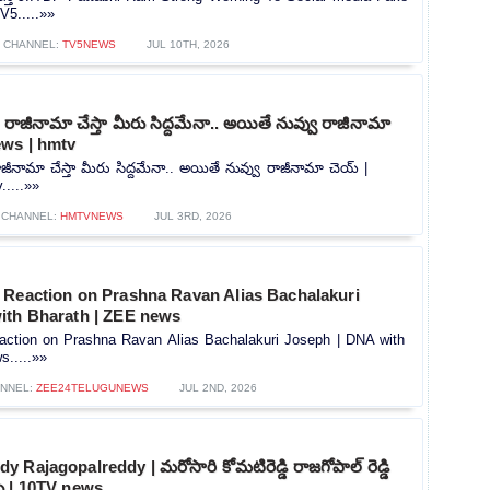
V5.....»»
CHANNEL:
TV5NEWS
JUL 10TH, 2026
ే రాజీనామా చేస్తా మీరు సిద్దమేనా.. అయితే నువ్వు రాజీనామా
ews | hmtv
రాజీనామా చేస్తా మీరు సిద్దమేనా.. అయితే నువ్వు రాజీనామా చెయ్ |
.....»»
CHANNEL:
HMTVNEWS
JUL 3RD, 2026
 Reaction on Prashna Ravan Alias Bachalakuri
ith Bharath | ZEE news
action on Prashna Ravan Alias Bachalakuri Joseph | DNA with
.....»»
NNEL:
ZEE24TELUGUNEWS
JUL 2ND, 2026
Rajagopalreddy | మరోసారి కోమటిరెడ్డి రాజగోపాల్ రెడ్డి
ు | 10TV news