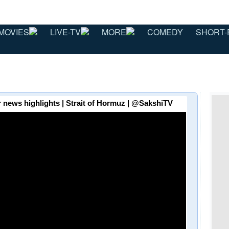
MOVIES
LIVE-TV
MORE
COMEDY
SHORT-
r news highlights | Strait of Hormuz | @SakshiTV