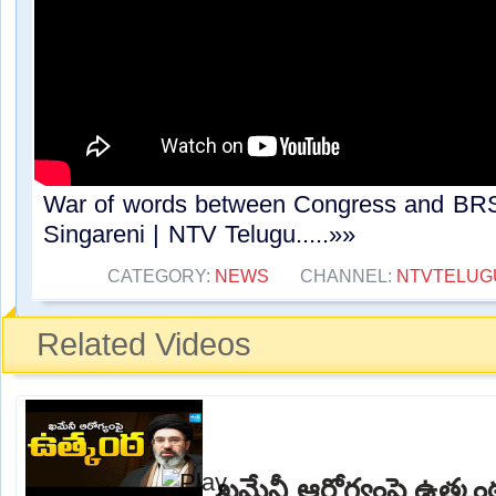
War of words between Congress and BRS
Singareni | NTV Telugu.....»»
CATEGORY:
NEWS
CHANNEL:
NTVTELUG
Related Videos
ఖమేనీ ఆరోగ్యంపై ఉత్క