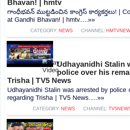
Bhavan! | hmtv
గాంధీభవన్ ముట్టడించిన కాంగ్రెస్ కార్యకర్తలు! |
at Gandhi Bhavan! | hmtv.....»»
CATEGORY:
NEWS
CHANNEL:
HMTVNE
Udhayanidhi Stalin 
police over his rem
Trisha | TV5 News
Udhayanidhi Stalin was arrested by police 
regarding Trisha | TV5 News.....»»
CATEGORY:
NEWS
CHANNEL:
TV5NEW