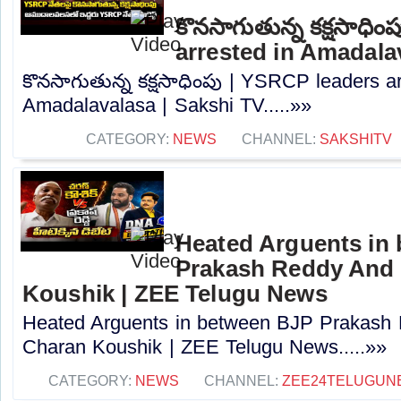
కొనసాగుతున్న కక్షసాధి
arrested in Amadala
కొనసాగుతున్న కక్షసాధింపు | YSRCP leaders ar
Amadalavalasa | Sakshi TV.....»»
CATEGORY:
NEWS
CHANNEL:
SAKSHITV
Heated Arguents in
Prakash Reddy And
Koushik | ZEE Telugu News
Heated Arguents in between BJP Prakash
Charan Koushik | ZEE Telugu News.....»»
CATEGORY:
NEWS
CHANNEL:
ZEE24TELUGUN