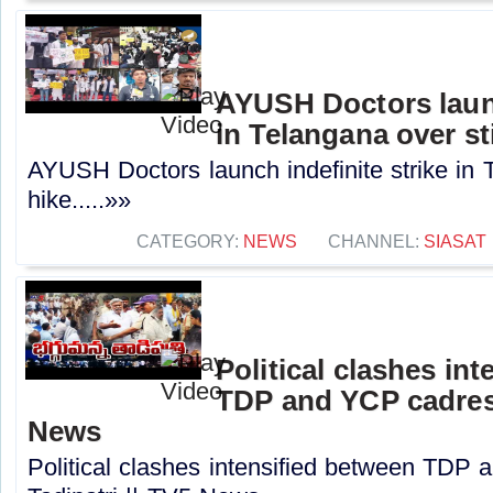
AYUSH Doctors launc
in Telangana over st
AYUSH Doctors launch indefinite strike in 
hike.....»»
CATEGORY:
NEWS
CHANNEL:
SIASAT
Political clashes in
TDP and YCP cadres i
News
Political clashes intensified between TDP