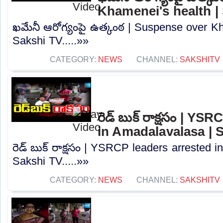
Khamenei's health |
ఖమేనీ ఆరోగ్యంపై ఉత్కంఠ | Suspense over Kh
Sakshi TV.....»»
CATEGORY:
NEWS
CHANNEL:
SAKSHITV
రెడ్ బుక్ రాక్షసం | YS
in Amadalavalasa | 
రెడ్ బుక్ రాక్షసం | YSRCP leaders arrested 
Sakshi TV.....»»
CATEGORY:
NEWS
CHANNEL:
SAKSHITV