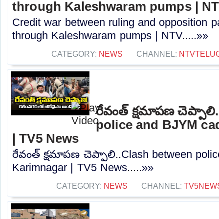
through Kaleshwaram pumps | N
Credit war between ruling and opposition par
through Kaleshwaram pumps | NTV.....»»
CATEGORY:
NEWS
CHANNEL:
NTVTELU
రేవంత్ క్షమాపణ చెప్పా
police and BJYM ca
| TV5 News
రేవంత్ క్షమాపణ చెప్పాలి..Clash between pol
Karimnagar | TV5 News.....»»
CATEGORY:
NEWS
CHANNEL:
TV5NEW