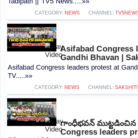
Tadipatri || TV5 News.....»»
CATEGORY:
NEWS
CHANNEL:
TV5NEW
Asifabad Congress l
Gandhi Bhavan | Sa
Asifabad Congress leaders protest at Gand
TV.....»»
CATEGORY:
NEWS
CHANNEL:
SAKSHIT
గాంధీభవన్ ముట్టడించిన కాం
Congress leaders pr