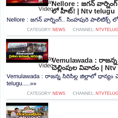
Nellore : జగన్ వార్నింగ్
లో హీట్! | Ntv telugu
Nellore : జగన్ వార్నింగ్.. సింహపురి పాలిటిక్స్ ల
CATEGORY:
NEWS
CHANNEL:
NTVTELU
Vemulawada : రాజన్న సిర
చెల్లింపుల వివాదం | Nt
Vemulawada : రాజన్న సిరిసిల్ల జిల్లాలో ధాన్యం 
telugu.....»»
CATEGORY:
NEWS
CHANNEL:
NTVTELU