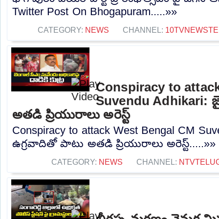
Twitter Post On Bhogapuram.....»»
CATEGORY:
NEWS
CHANNEL:
10TVNEWSTE
Conspiracy to atta
Suvendu Adhikari: జైష
అతడి ప్రియురాలు అరెస్ట్
Conspiracy to attack West Bengal CM Suven
ఉగ్రవాదితో పాటు అతడి ప్రియురాలు అరెస్ట్.....»»
CATEGORY:
NEWS
CHANNEL:
NTVTELU
బీరప్ప మరణం వెనుక మిస్