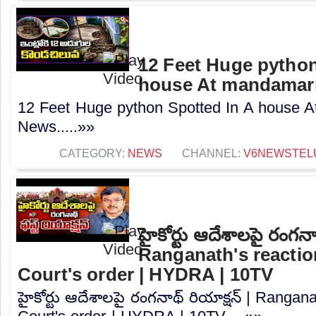
12 Feet Huge python
house At mandamarr
12 Feet Huge python Spotted In A house A
News.....»»
CATEGORY:
NEWS
CHANNEL:
V6NEWSTEL
హైకోర్టు ఆదేశాలపై రంగనాథ
Ranganath's reactio
Court's order | HYDRA | 10TV
హైకోర్టు ఆదేశాలపై రంగనాథ్ రియాక్షన్ | Rangana