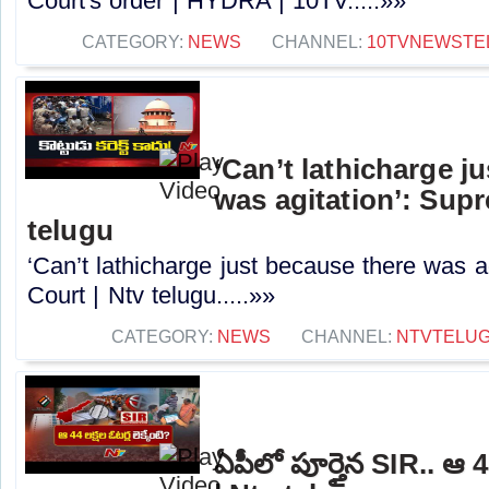
Court's order | HYDRA | 10TV.....»»
CATEGORY:
NEWS
CHANNEL:
10TVNEWSTE
‘Can’t lathicharge j
was agitation’: Sup
telugu
‘Can’t lathicharge just because there was a
Court | Ntv telugu.....»»
CATEGORY:
NEWS
CHANNEL:
NTVTELU
ఏపీలో పూర్తైన SIR.. ఆ 44