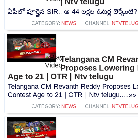
| Ntv telugu
ఏపీలో పూర్తైన SIR.. ఆ 44 లక్షల ఓటర్ల లెక్కేంటి?
CATEGORY:
NEWS
CHANNEL:
NTVTELU
Telangana CM Reva
Proposes Lowering 
Age to 21 | OTR | Ntv telugu
Telangana CM Revanth Reddy Proposes Lo
Contest Age to 21 | OTR | Ntv telugu.....»»
CATEGORY:
NEWS
CHANNEL:
NTVTELU