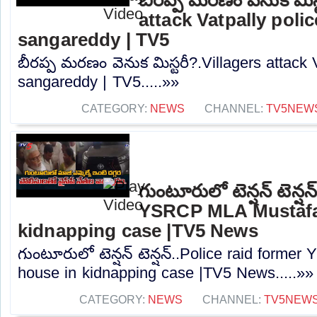
attack Vatpally polic
sangareddy | TV5
బీరప్ప మరణం వెనుక మిస్టరీ?.Villagers attack V
sangareddy | TV5.....»»
CATEGORY:
NEWS
CHANNEL:
TV5NEW
గుంటూరులో టెన్షన్ టెన్ష
YSRCP MLA Mustafa
kidnapping case |TV5 News
గుంటూరులో టెన్షన్ టెన్షన్..Police raid form
house in kidnapping case |TV5 News.....»»
CATEGORY:
NEWS
CHANNEL:
TV5NEW