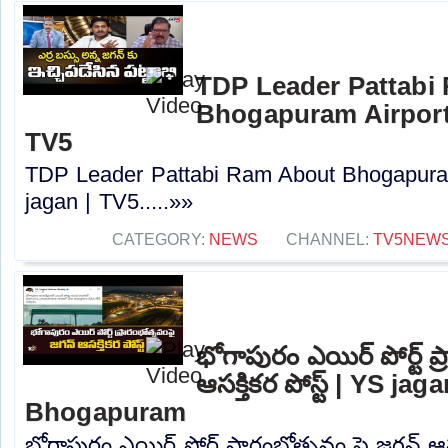
TDP Leader Pattabi
Bhogapuram Airport 
TV5
TDP Leader Pattabi Ram About Bhogapuram
jagan | TV5.....»»
CATEGORY:
NEWS
CHANNEL:
TV5NEW
భోగాపురం ఎయిర్ పోర్ట్ ప
ఆసక్తికర పోస్ట్ | YS j
Bhogapuram
భోగాపురం ఎయిర్ పోర్ట్ ప్రారంభోత్సవం పై జగన్ ఆసక