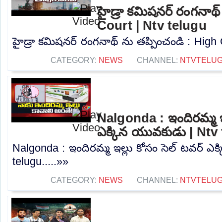
హైడ్రా కమిషనర్ రంగనాథ్
Court | Ntv telugu
హైడ్రా కమిషనర్ రంగనాథ్ ను తప్పించండి : High C
CATEGORY:
NEWS
CHANNEL:
NTVTELU
Nalgonda : ఇందిరమ్మ ఇల
ఎక్కిన యువకుడు | Ntv
Nalgonda : ఇందిరమ్మ ఇల్లు కోసం సెల్ టవర్ ఎ
telugu.....»»
CATEGORY:
NEWS
CHANNEL:
NTVTELU