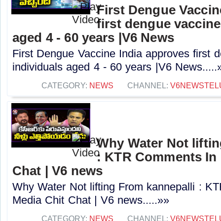
First Dengue Vaccin
first dengue vaccine
aged 4 - 60 years |V6 News
First Dengue Vaccine India approves first 
individuals aged 4 - 60 years |V6 News.....
CATEGORY:
NEWS
CHANNEL:
V6NEWSTEL
Why Water Not lifti
: KTR Comments In 
Chat | V6 news
Why Water Not lifting From kannepalli : 
Media Chit Chat | V6 news.....»»
CATEGORY:
NEWS
CHANNEL:
V6NEWSTEL