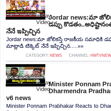
Jordar news:మా జోలిక
డప్పు కొడతం..అధిష్టానంతో
నేనే ఇప్పిచ్చిన
Jordar news:మా జోలికస్తే రాజకీయ సమాధికి డప్
మాట్లాడి టిక్కెట్ నేనే ఇప్పిచ్చిన.....»»
CATEGORY:
NEWS
CHANNEL:
HMTVNE
Minister Ponnam Pr
Dharmendra Pradhan
v6 news
Minister Ponnam Prabhakar Reacts to Dha