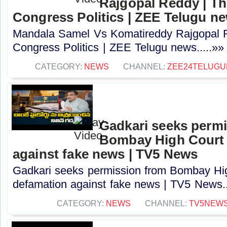
Rajgopal Reddy | Th
Congress Politics | ZEE Telugu n
Mandala Samel Vs Komatireddy Rajgopal R
Congress Politics | ZEE Telugu news.....»»
CATEGORY:
NEWS
CHANNEL:
ZEE24TELUG
Gadkari seeks perm
Bombay High Court t
against fake news | TV5 News
Gadkari seeks permission from Bombay High
defamation against fake news | TV5 News..
CATEGORY:
NEWS
CHANNEL:
TV5NEW