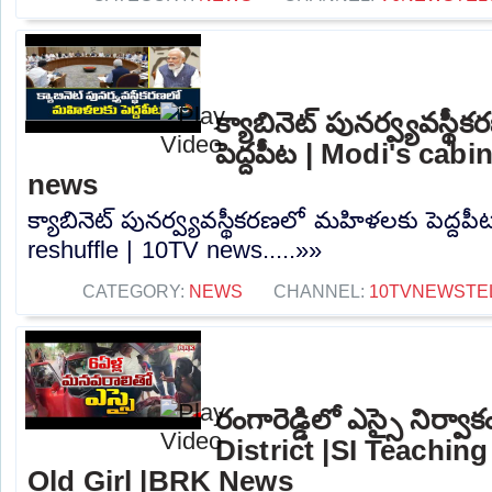
క్యాబినెట్ పునర్వ్యవస్
పెద్దపీట | Modi's cabi
news
క్యాబినెట్ పునర్వ్యవస్థీకరణలో మహిళలకు పెద్దపీ
reshuffle | 10TV news.....»»
CATEGORY:
NEWS
CHANNEL:
10TVNEWSTE
రంగారెడ్డిలో ఎస్సై నిర్
District |SI Teaching
Old Girl |BRK News