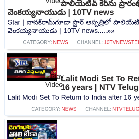
పాలియేటివ్ కేర్‌ను ప్రారం
వెంకయ్యనాయుడు | 10TV news
Star | నానక్‌రామ్‌గూడా స్టార్ ఆస్పత్రిలో పాలియేటివ
వెంకయ్యనాయుడు | 10TV news.....»»
CATEGORY:
NEWS
CHANNEL:
10TVNEWSTE
Lalit Modi Set To Ret
16 years | NTV Telu
Lalit Modi Set To Return to India after 16 y
CATEGORY:
NEWS
CHANNEL:
NTVTELU