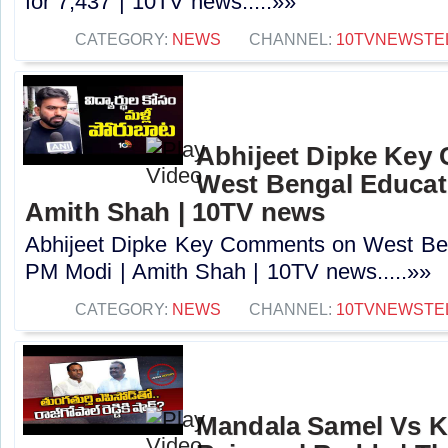
for 7,437 | 10TV news.....»»
CATEGORY:
NEWS
CHANNEL:
10TVNEWSTE
Abhijeet Dipke Key
West Bengal Educati
Amith Shah | 10TV news
Abhijeet Dipke Key Comments on West Beng
PM Modi | Amith Shah | 10TV news.....»»
CATEGORY:
NEWS
CHANNEL:
10TVNEWSTE
Mandala Samel Vs 