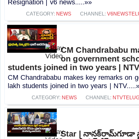
Resignation | v6 news.....»»
CATEGORY:
NEWS
CHANNEL:
V6NEWSTEL
CM Chandrababu ma
on government schoo
students joined in two years | NT
CM Chandrababu makes key remarks on go
lakh students joined in two years | NTV.....
CATEGORY:
NEWS
CHANNEL:
NTVTELU
Star | నానక్‌రామ్‌గూడా స్