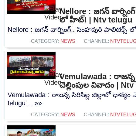
Nellore : జగన్ వార్నింగ్
లో హీట్! | Ntv telugu
Nellore : జగన్ వార్నింగ్.. సింహపురి పాలిటిక్స్ ల
CATEGORY:
NEWS
CHANNEL:
NTVTELU
Vemulawada : రాజన్న సిర
చెల్లింపుల వివాదం | Nt
Vemulawada : రాజన్న సిరిసిల్ల జిల్లాలో ధాన్యం 
telugu.....»»
CATEGORY:
NEWS
CHANNEL:
NTVTELU