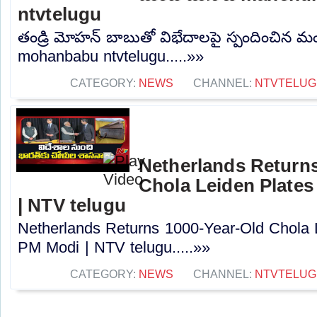
ntvtelugu
తండ్రి మోహన్ బాబుతో విభేదాలపై స్పందించిన
mohanbabu ntvtelugu.....»»
CATEGORY:
NEWS
CHANNEL:
NTVTELUG
Netherlands Returns
Chola Leiden Plates 
| NTV telugu
Netherlands Returns 1000-Year-Old Chola L
PM Modi | NTV telugu.....»»
CATEGORY:
NEWS
CHANNEL:
NTVTELUG