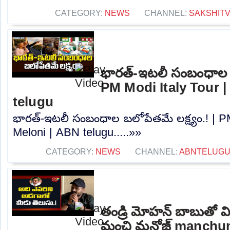
CATEGORY:
NEWS
CHANNEL:
SAKSHIT
భారత్-ఇటలీ సంబంధాల బల
PM Modi Italy Tour |
telugu
భారత్-ఇటలీ సంబంధాల బలోపేతమే లక్ష్యం.! | PM
Meloni | ABN telugu.....»»
CATEGORY:
NEWS
CHANNEL:
ABNTELUGU
తండ్రి మోహన్ బాబుతో వి
మంచి మనోజ్ manch