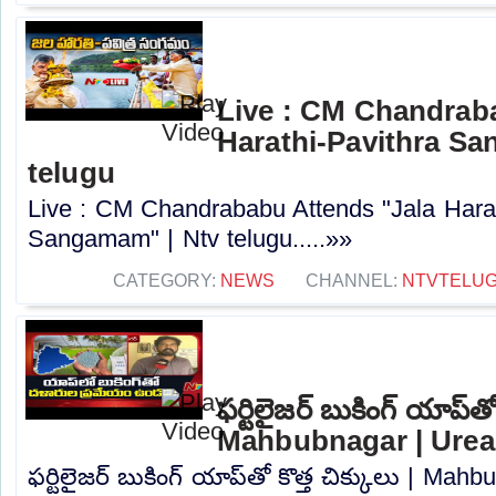
Live : CM Chandrab
Harathi-Pavithra Sa
telugu
Live : CM Chandrababu Attends "Jala Harat
Sangamam" | Ntv telugu.....»»
CATEGORY:
NEWS
CHANNEL:
NTVTELU
ఫర్టిలైజర్ బుకింగ్ యాప్‌తో
Mahbubnagar | Urea 
ఫర్టిలైజర్ బుకింగ్ యాప్‌తో కొత్త చిక్కులు | Ma