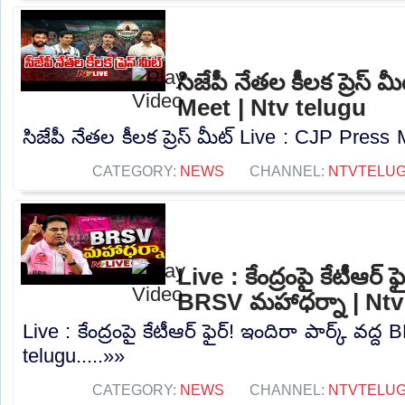
సిజేపీ నేతల కీలక ప్రెస్
Meet | Ntv telugu
సిజేపీ నేతల కీలక ప్రెస్ మీట్ Live : CJP Press 
CATEGORY:
NEWS
CHANNEL:
NTVTELU
Live : కేంద్రంపై కేటీఆర్ ఫ
BRSV మహాధర్నా | Ntv
Live : కేంద్రంపై కేటీఆర్ ఫైర్! ఇందిరా పార్క్ వద
telugu.....»»
CATEGORY:
NEWS
CHANNEL:
NTVTELU