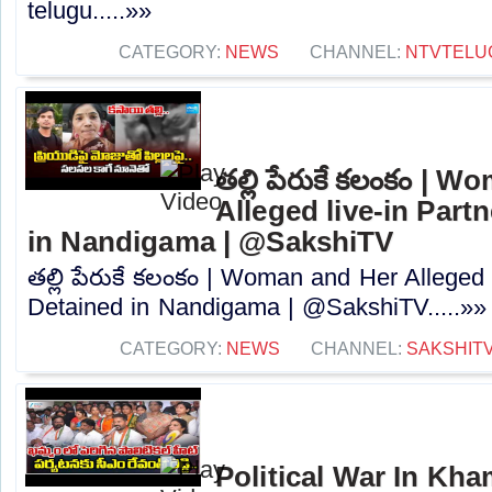
telugu.....»»
CATEGORY:
NEWS
CHANNEL:
NTVTELU
తల్లి పేరుకే కలంకం | 
Alleged live-in Part
in Nandigama | @SakshiTV
తల్లి పేరుకే కలంకం | Woman and Her Alleged 
Detained in Nandigama | @SakshiTV.....»»
CATEGORY:
NEWS
CHANNEL:
SAKSHIT
Political War In Kh