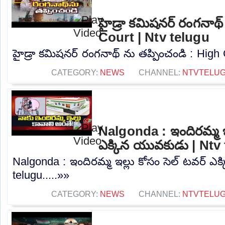
హైడ్రా కమిషనర్ రంగనాథ్
Court | Ntv telugu
హైడ్రా కమిషనర్ రంగనాథ్ ను తప్పించండి : High C
CATEGORY:
NEWS
CHANNEL:
NTVTELU
Nalgonda : ఇందిరమ్మ ఇల
ఎక్కిన యువకుడు | Ntv
Nalgonda : ఇందిరమ్మ ఇల్లు కోసం సెల్ టవర్ ఎ
telugu.....»»
CATEGORY:
NEWS
CHANNEL:
NTVTELU