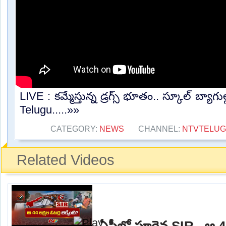
LIVE : కమ్మేస్తున్న డ్రగ్స్ భూతం.. స్కూల్ బ్యాగుల్
Telugu.....»»
CATEGORY:
NEWS
CHANNEL:
NTVTELU
Related Videos
ఏపీలో పూర్తైన SIR.. ఆ 44