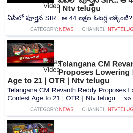
| Ntv telugu
ఏపీలో పూర్తైన SIR.. ఆ 44 లక్షల ఓటర్ల లెక్కేంటి?
CATEGORY:
NEWS
CHANNEL:
NTVTELU
Telangana CM Reva
Proposes Lowering 
Age to 21 | OTR | Ntv telugu
Telangana CM Revanth Reddy Proposes Lo
Contest Age to 21 | OTR | Ntv telugu.....»»
CATEGORY:
NEWS
CHANNEL:
NTVTELU