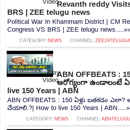
Revanth reddy Visit
BRS | ZEE telugu news
Political War In Khammam District | CM Rev
Congress VS BRS | ZEE telugu news.....»
CATEGORY:
NEWS
CHANNEL:
ZEE24TELUG
ABN OFFBEATS : 150
ఆరోగ్యంగా ఉండాలంటే ఏ
live 150 Years | ABN
ABN OFFBEATS : 150 ఏళ్లు బతకడం ఎలా? ఆ
చేయాలి.?| How to live 150 Years | ABN.....
CATEGORY:
NEWS
CHANNEL:
ABNTELUG