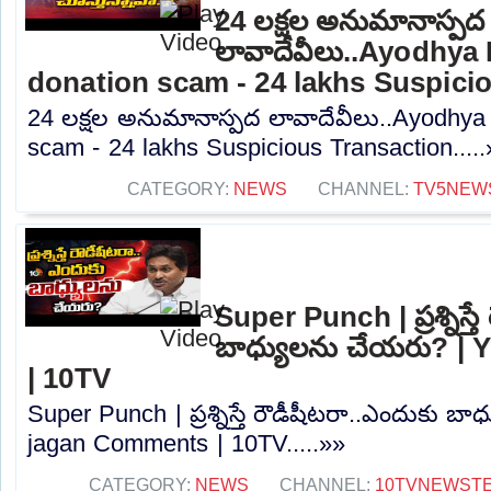
24 లక్షల అనుమానాస్పద
లావాదేవీలు..Ayodhya
donation scam - 24 lakhs Suspici
24 లక్షల అనుమానాస్పద లావాదేవీలు..Ayodhy
scam - 24 lakhs Suspicious Transaction.....
CATEGORY:
NEWS
CHANNEL:
TV5NEW
Super Punch | ప్రశ్నిస్త
బాధ్యులను చేయరు? |
| 10TV
Super Punch | ప్రశ్నిస్తే రౌడీషీటరా..ఎందుకు 
jagan Comments | 10TV.....»»
CATEGORY:
NEWS
CHANNEL:
10TVNEWST