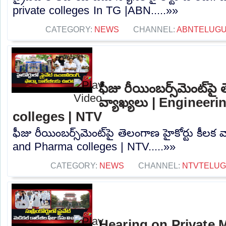
private colleges In TG |ABN.....»»
CATEGORY:
NEWS
CHANNEL:
ABNTELUG
ఫీజు రీయింబర్స్‌మెంట్‌పై
వ్యాఖ్యలు | Engineer
colleges | NTV
ఫీజు రీయింబర్స్‌మెంట్‌పై తెలంగాణ హైకోర్టు కీలక
and Pharma colleges | NTV.....»»
CATEGORY:
NEWS
CHANNEL:
NTVTELU
Hearing on Private M