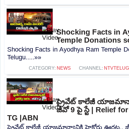
Shocking Facts in 
Temple Donations s
Shocking Facts in Ayodhya Ram Temple D
Telugu.....»»
CATEGORY:
NEWS
CHANNEL:
NTVTELU
ప్రైవేట్ కాలేజీ యాజమాన్
జీవో 9 పై స్టే | Relief 
TG |ABN
ప్రైవేట్ కాలేజీ యాజమాన్యానికి హైకోర్టు ఊరట.. జీవో