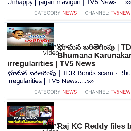
Unhappy | jagan mavigun | TV5 News.....»
CATEGORY:
NEWS
CHANNEL:
TV5NEW
భూమన బరితెగింపు | T
Bhumana Karunaka
irregularities | TV5 News
భూమన బరితెగింపు | TDR Bonds scam - Bh
irregularities | TV5 News.....»»
CATEGORY:
NEWS
CHANNEL:
TV5NEW
Raj KC Reddy files b