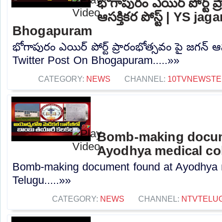
భోగాపురం ఎయిర్ పోర్ట్ ప
ఆసక్తికర పోస్ట్ | YS j
Bhogapuram
భోగాపురం ఎయిర్ పోర్ట్ ప్రారంభోత్సవం పై జగన్ ఆసక
Twitter Post On Bhogapuram.....»»
CATEGORY:
NEWS
CHANNEL:
10TVNEWSTE
Bomb-making docum
Ayodhya medical col
Bomb-making document found at Ayodhya m
Telugu.....»»
CATEGORY:
NEWS
CHANNEL:
NTVTELU