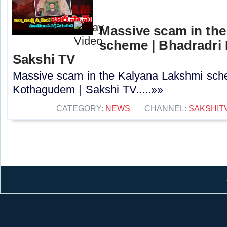
Massive scam in th
scheme | Bhadradri
Sakshi TV
Massive scam in the Kalyana Lakshmi sch
Kothagudem | Sakshi TV.....»»
CATEGORY:
NEWS
CHANNEL:
SAKSHIT