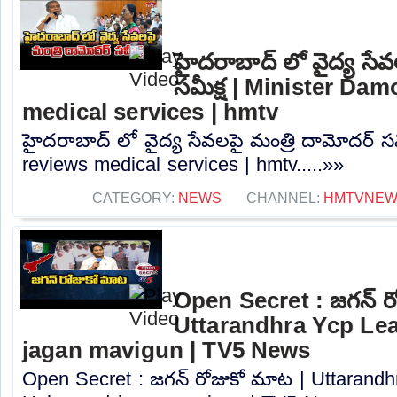
హైదరాబాద్ లో వైద్య సేవ
సమీక్ష | Minister Da
medical services | hmtv
హైదరాబాద్ లో వైద్య సేవలపై మంత్రి దామోదర్ సమ
reviews medical services | hmtv.....»»
CATEGORY:
NEWS
CHANNEL:
HMTVNE
Open Secret : జగన్ ర
Uttarandhra Ycp Le
jagan mavigun | TV5 News
Open Secret : జగన్ రోజుకో మాట | Uttarand