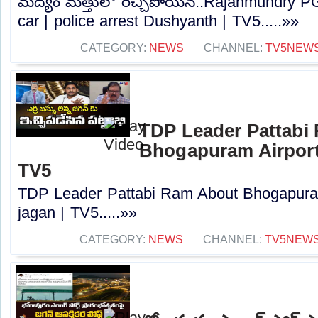
మద్యం మత్తులో రెచ్చిపోయిన..Rajahmundry PG
car | police arrest Dushyanth | TV5.....»»
CATEGORY:
NEWS
CHANNEL:
TV5NEW
TDP Leader Pattabi
Bhogapuram Airport 
TV5
TDP Leader Pattabi Ram About Bhogapuram
jagan | TV5.....»»
CATEGORY:
NEWS
CHANNEL:
TV5NEW