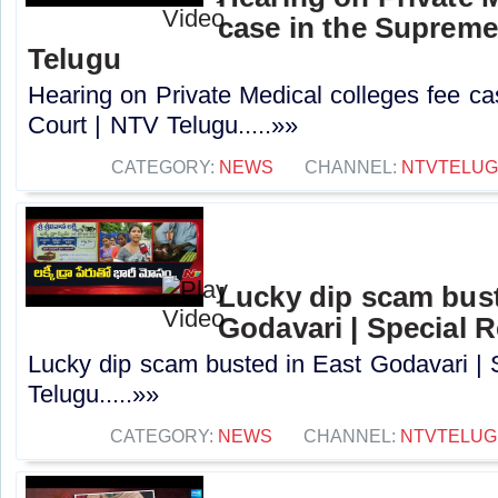
case in the Supreme
Telugu
Hearing on Private Medical colleges fee c
Court | NTV Telugu.....»»
CATEGORY:
NEWS
CHANNEL:
NTVTELU
Lucky dip scam bust
Godavari | Special 
Lucky dip scam busted in East Godavari | 
Telugu.....»»
CATEGORY:
NEWS
CHANNEL:
NTVTELUG