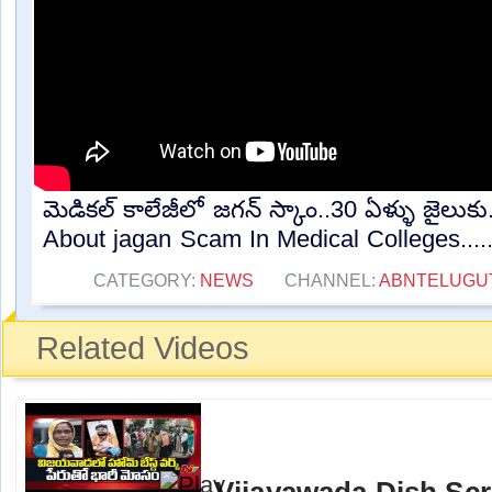
మెడికల్ కాలేజీలో జగన్ స్కాం..30 ఏళ్ళు జైలుక
About jagan Scam In Medical Colleges....
CATEGORY:
NEWS
CHANNEL:
ABNTELUGU
Related Videos
Vijayawada Dish Sc