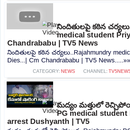
నిందితులపై కఠిన చర్య
medical student Priy
Chandrababu | TV5 News
నిందితులపై కఠిన చర్యలు..Rajahmundry medic
Dies...| Cm Chandrababu | TV5 News.....»
CATEGORY:
NEWS
CHANNEL:
TV5NEW
మద్యం మత్తులో రెచ్చి
PG medical student h
arrest Dushyanth | TV5