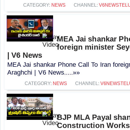
CATEGORY:
NEWS
CHANNEL:
V6NEWSTEL
MEA Jai shankar Pho
foreign minister Se
| V6 News
MEA Jai shankar Phone Call To Iran forei
Araghchi | V6 News.....»»
CATEGORY:
NEWS
CHANNEL:
V6NEWSTEL
BJP MLA Payal shan
Construction Works 