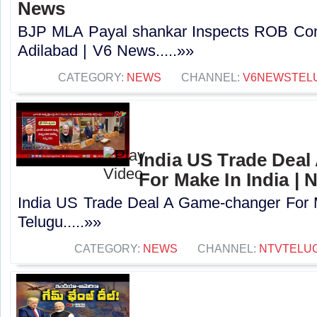
News
BJP MLA Payal shankar Inspects ROB Cons
Adilabad | V6 News.....»»
CATEGORY:
NEWS
CHANNEL:
V6NEWSTEL
India US Trade Dea
For Make In India | 
India US Trade Deal A Game-changer For 
Telugu.....»»
CATEGORY:
NEWS
CHANNEL:
NTVTELU