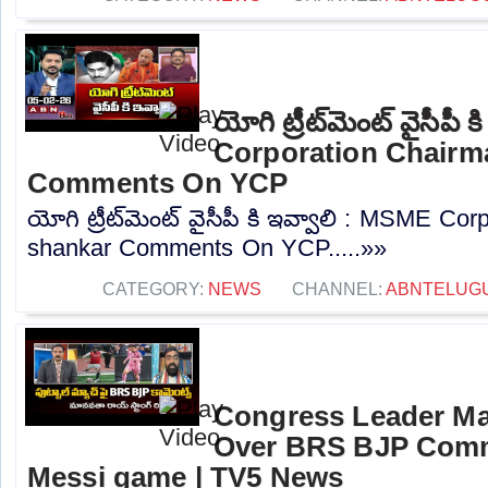
యోగి ట్రీట్‌మెంట్ వైసీపీ
Corporation Chairm
Comments On YCP
యోగి ట్రీట్‌మెంట్ వైసీపీ కి ఇవ్వాలి : MSME C
shankar Comments On YCP.....»»
CATEGORY:
NEWS
CHANNEL:
ABNTELUG
Congress Leader Ma
Over BRS BJP Com
Messi game | TV5 News