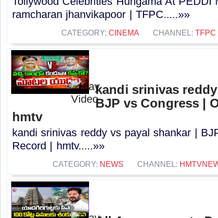
Tollywood Celebrities Hungama At PEDDI 
ramcharan jhanvikapoor | TFPC.....»»
CATEGORY:
CINEMA
CHANNEL:
TFPC
kandi srinivas reddy
BJP vs Congress | O
hmtv
kandi srinivas reddy vs payal shankar | BJ
Record | hmtv.....»»
CATEGORY:
NEWS
CHANNEL:
HMTVNE