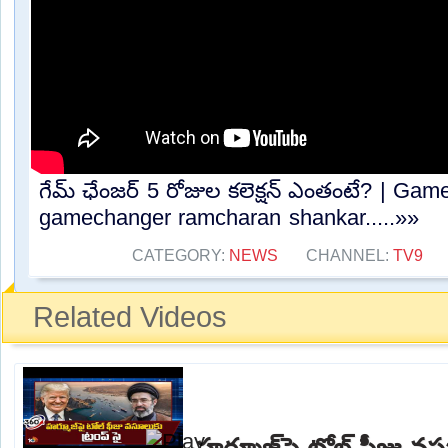
గేమ్ ఛేంజర్ 5 రోజుల కలెక్షన్ ఎంతంటే? | Gam
gamechanger ramcharan shankar.....»»
CATEGORY:
NEWS
CHANNEL:
TV9
Related Videos
హర్మూజ్‌పై టోల్‌ ఫీజు వసూ