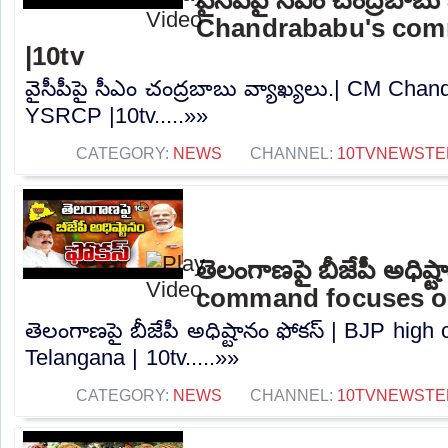
Chandrababu's co
|10tv
వైసీపీపై సీఎం చంద్రబాబు వ్యాఖ్యలు.| CM Ch
YSRCP |10tv.....»»
CATEGORY:
NEWS
CHANNEL:
10TVNEWSTE
తెలంగాణపై బీజేపీ అధిష్
command focuses on
తెలంగాణపై బీజేపీ అధిష్టానం ఫోకస్ | BJP hi
Telangana | 10tv.....»»
CATEGORY:
NEWS
CHANNEL:
10TVNEWSTE