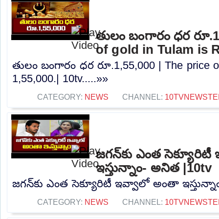
తులం బంగారం ధర రూ.1,
of gold in Tulam is R
తులం బంగారం ధర రూ.1,55,000 | The price of
1,55,000.| 10tv.....»»
CATEGORY:
NEWS
CHANNEL:
10TVNEWSTE
జగన్‌కు ఎంత సెక్యూరిటీ
ఇస్తున్నాం- అనిత |10tv
జగన్‌కు ఎంత సెక్యూరిటీ ఇవ్వాలో అంతా ఇస్తున్నా
CATEGORY:
NEWS
CHANNEL:
10TVNEWSTE