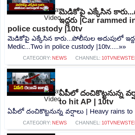
మెడికోపై ఎక్కేసిన కారు
ఇద్దరు |Car rammed i
police custody |10tv
మెడికోపై ఎక్కేసిన కారు...పోలీసుల అదుపులో ఇద
Medic...Two in police custody |10tv.....»»
CATEGORY:
NEWS
CHANNEL:
10TVNEWSTE
ఏపీలో దంచికొట్టనున్న వర
to hit AP | 10tv
ఏపీలో దంచికొట్టనున్న వర్షాలు | Heavy rains to 
CATEGORY:
NEWS
CHANNEL:
10TVNEWSTE