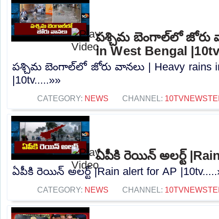
పశ్చిమ బెంగాల్‌లో జోరు
in West Bengal |10t
పశ్చిమ బెంగాల్‌లో జోరు వానలు | Heavy rains
|10tv.....»»
CATEGORY:
NEWS
CHANNEL:
10TVNEWSTE
ఏపీకి రెయిన్ అలర్ట్ |Ra
ఏపీకి రెయిన్ అలర్ట్ |Rain alert for AP |10tv....
CATEGORY:
NEWS
CHANNEL:
10TVNEWSTE