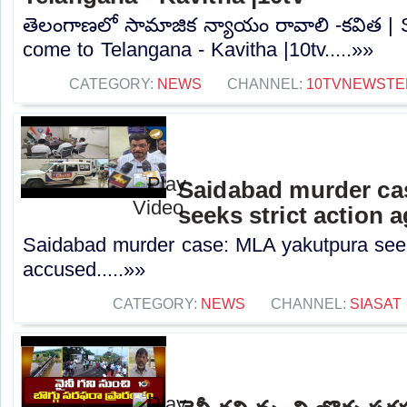
తెలంగాణలో సామాజిక న్యాయం రావాలి -కవిత | S
come to Telangana - Kavitha |10tv.....»»
CATEGORY:
NEWS
CHANNEL:
10TVNEWSTE
Saidabad murder ca
seeks strict action 
Saidabad murder case: MLA yakutpura seeks
accused.....»»
CATEGORY:
NEWS
CHANNEL:
SIASAT