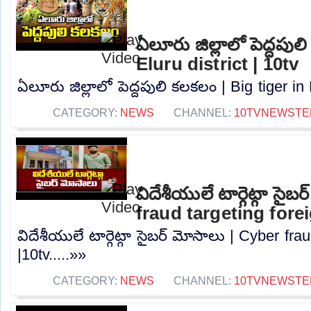
ఏలూరు జిల్లాలో పెద్దపుల
Eluru district | 10tv
ఏలూరు జిల్లాలో పెద్దపులి కలకలం | Big tiger in E
CATEGORY:
NEWS
CHANNEL:
10TVNEWSTE
విదేశీయులే టార్గెట్గా సైబ
fraud targeting fore
విదేశీయులే టార్గెట్గా సైబర్ మోసాలు | Cyber ​​fr
|10tv.....»»
CATEGORY:
NEWS
CHANNEL:
10TVNEWSTE