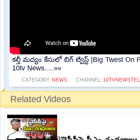
కల్తీ మద్యం కేసులో బిగ్ ట్విస్ట్ |Big Twest O
10tv News.....»»
CATEGORY:
NEWS
CHANNEL:
10TVNEWSTE
Related Videos
వైసీపీపై సీఎం చంద్రబాబు