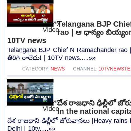
Telangana BJP Chi
rao | ఆ ధాన్యం బియ్యంగా
10TV news
Telangana BJP Chief N Ramachander rao |
తిరిగి రాలేదు! | 10TV news.....»»
CATEGORY:
NEWS
CHANNEL:
10TVNEWSTE
దేశ రాజధాని ఢిల్లీలో జ
in the national capita
దేశ రాజధాని ఢిల్లీలో జోరువానలు |Heavy rains i
Delhi | 10tv.....»»