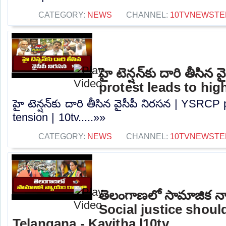
CATEGORY:
NEWS
CHANNEL:
10TVNEWSTE
హై టెన్షన్‌కు దారి తీసి
protest leads to high
హై టెన్షన్‌కు దారి తీసిన వైసీపీ నిరసన | YSRCP
tension | 10tv.....»»
CATEGORY:
NEWS
CHANNEL:
10TVNEWSTE
తెలంగాణలో సామాజిక న్
Social justice shou
Telangana - Kavitha |10tv