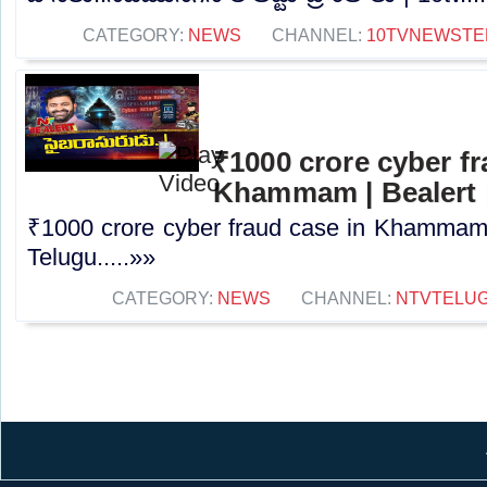
CATEGORY:
NEWS
CHANNEL:
10TVNEWSTE
₹1000 crore cyber fr
Khammam | Bealert 
₹1000 crore cyber fraud case in Khammam 
Telugu.....»»
CATEGORY:
NEWS
CHANNEL:
NTVTELU