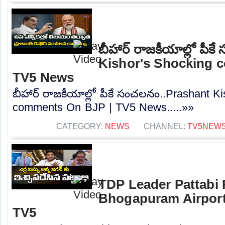
బీహార్ రాజకీయాల్లో పీ
Kishor's Shocking 
TV5 News
బీహార్ రాజకీయాల్లో పీకే సంచలనం..Prashant K
comments On BJP | TV5 News.....»»
CATEGORY:
NEWS
CHANNEL:
TV5NEW
TDP Leader Pattabi
Bhogapuram Airport 
TV5