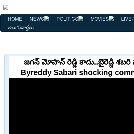
HOME
NEWS
POLITICS
MOVIES
LIVE-
తెలుగువార్తలు
జగన్ మోహన్ రెడ్డి కాదు..బైరెడ్డి శబరి 
Byreddy Sabari shocking com