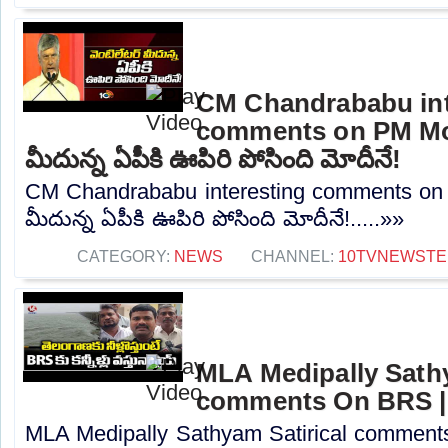
CM Chandrababu int
comments on PM Modi
మీదున్న ఏపీకి ఊపిరి పోసింది మోదీనే!
CM Chandrababu interesting comments on 
మీదున్న ఏపీకి ఊపిరి పోసింది మోదీనే!.....»»
CATEGORY:
NEWS
CHANNEL:
10TVNEWSTE
MLA Medipally Sathy
comments On BRS |
MLA Medipally Sathyam Satirical commen