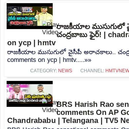
రాజకీయాల ముసుగులో వై
చంద్రబాబు ఫైర్! | ch
on ycp | hmtv
రాజకీయాల ముసుగులో వైసీపీ అరాచకాలు.. చంద్ర
comments on ycp | hmtv.....»»
CATEGORY:
NEWS
CHANNEL:
HMTVNE
BRS Harish Rao sen
comments On AP Go
Chandrababu | Telangana | TV5 N