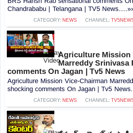
BRS Harish Rao sensational comments O
Chandrababu | Telangana | TV5 News.....»
CATEGORY:
NEWS
CHANNEL:
TV5NEW
Agriculture Mission
Marreddy Srinivasa
comments On Jagan | Tv5 News
Agriculture Mission Vice-Chairman Marred
shocking comments On Jagan | Tv5 News..
CATEGORY:
NEWS
CHANNEL:
TV5NEW