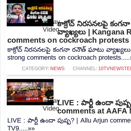
కాక్రోచ్ నిరసనలపై కంగన
వ్యాఖ్యలు | Kangana 
comments on cockroach protests
కాక్రోచ్ నిరసనలపై కంగనా రనౌత్ ఘాటు వ్యాఖ్య
strong comments on cockroach protests....
CATEGORY:
NEWS
CHANNEL:
10TVNEWSTE
LIVE : పార్టీ ఉందా పుష్
comments at AAFA M
LIVE : పార్టీ ఉందా పుష్ప? | Allu Arjun comm
TV9.....»»