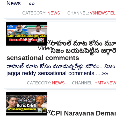
News.....»»
CATEGORY:
NEWS
CHANNEL:
V6NEWSTEL
రాహుల్ మాట కోసం మూడు
నిజం బయటపెట్టిన జగ్గారె
sensational comments
రాహుల్ మాట కోసం మూడున్నరేళ్లు మౌనం.. నిజం బయ
jagga reddy sensational comments.....»»
CATEGORY:
NEWS
CHANNEL:
HMTVNE
CPI Narayana Dema