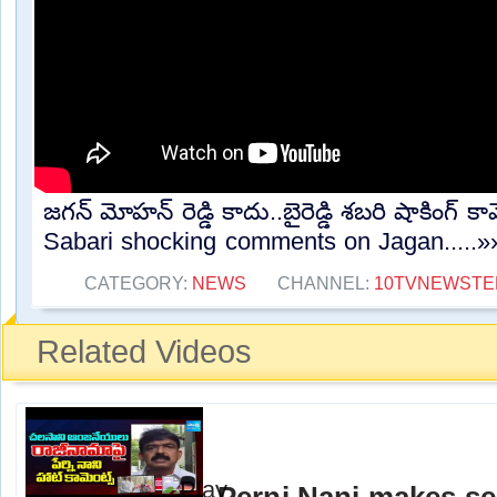
జగన్ మోహన్ రెడ్డి కాదు..బైరెడ్డి శబరి షాకింగ్ క
Sabari shocking comments on Jagan.....»
CATEGORY:
NEWS
CHANNEL:
10TVNEWSTE
Related Videos
Perni Nani makes se