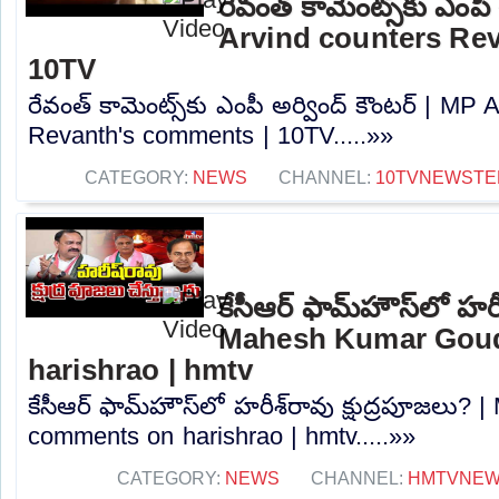
రేవంత్ కామెంట్స్‌కు ఎంపీ
Arvind counters Re
10TV
రేవంత్ కామెంట్స్‌కు ఎంపీ అర్వింద్ కౌంటర్ | MP
Revanth's comments | 10TV.....»»
CATEGORY:
NEWS
CHANNEL:
10TVNEWSTE
కేసీఆర్ ఫామ్‌హౌస్‌లో హరీ
Mahesh Kumar Gou
harishrao | hmtv
కేసీఆర్ ఫామ్‌హౌస్‌లో హరీశ్‌రావు క్షుద్రపూజల
comments on harishrao | hmtv.....»»
CATEGORY:
NEWS
CHANNEL:
HMTVNE