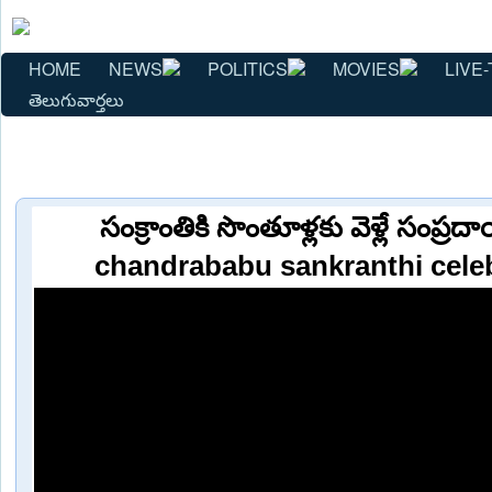
HOME
NEWS
POLITICS
MOVIES
LIVE-
తెలుగువార్తలు
సంక్రాంతికి సొంతూళ్లకు వెళ్లే సంప
chandrababu sankranthi celeb