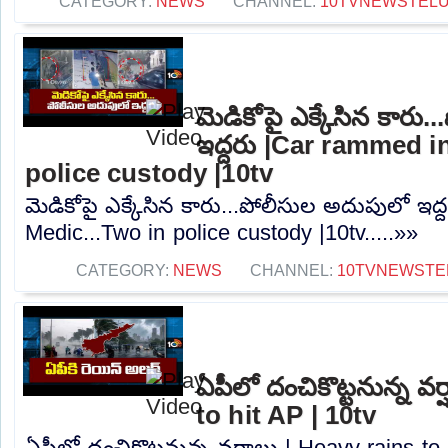
CATEGORY:
NEWS
CHANNEL:
10TVNEWSTEL
మెడికోపై ఎక్కేసిన కారు
ఇద్దరు |Car rammed i
police custody |10tv
మెడికోపై ఎక్కేసిన కారు...పోలీసుల అదుపులో ఇద
Medic...Two in police custody |10tv.....»»
CATEGORY:
NEWS
CHANNEL:
10TVNEWSTE
ఏపీలో దంచికొట్టనున్న వర
to hit AP | 10tv
ఏపీలో దంచికొట్టనున్న వర్షాలు | Heavy rains to 