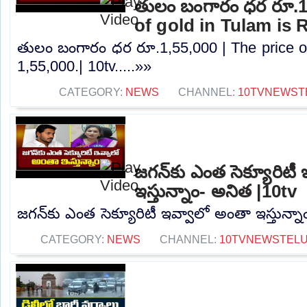
తులం బంగారం ధర రూ.1,
of gold in Tulam is R
తులం బంగారం ధర రూ.1,55,000 | The price of
1,55,000.| 10tv.....»»
CATEGORY:
NEWS
CHANNEL:
10TVNEWST
జగన్‌కు ఎంత సెక్యూరిటీ
ఇస్తున్నాం- అనిత |10tv
జగన్‌కు ఎంత సెక్యూరిటీ ఇవ్వాలో అంతా ఇస్తున్నా
CATEGORY:
NEWS
CHANNEL:
10TVNEWSTEL