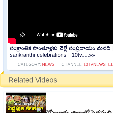
సంక్రాంతికి సొంతూళ్లకు వెళ్లే సంప్రదాయం మన
sankranthi celebrations | 10tv.....»»
CATEGORY:
NEWS
CHANNEL:
10TVNEWSTE
Related Videos
ఏలూరు జిల్లాలో పెద్దపుల