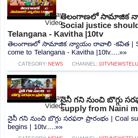
తెలంగాణలో సామాజిక న్
Social justice shou
Telangana - Kavitha |10tv
తెలంగాణలో సామాజిక న్యాయం రావాలి -కవిత | S
come to Telangana - Kavitha |10tv.....»»
CATEGORY:
NEWS
CHANNEL:
10TVNEWSTEL
నైనీ గని నుంచి బొగ్గు స
supply from Naini mi
నైనీ గని నుంచి బొగ్గు సరఫరా ప్రారంభం | Coal 
begins | 10tv.....»»