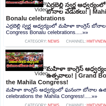
ఎర్రబెల్లి స్వర్ణ ఆధ్వర్యం
బోనాల వేడుకలు! | Mah
Bonalu celebrations
ఎర్రబెల్లి స్వర్ణ ఆధ్వర్యంలో మహిళా కాంగ్రెస్ బోన
Congress Bonalu celebrations.....»»
CATEGORY:
NEWS
CHANNEL:
HMTVNE
మహిళా కాంగ్రెస్ ఆధ్వర
ఉత్సవాలు! | Grand B
the Mahila Congress!
మహిళా కాంగ్రెస్ ఆధ్వర్యంలో ఘనంగా బోనాల ఉత
celebrations the Mahila Congress!.....»»
CATEGORY:
NEWS
CHANNEL:
HMTVNE