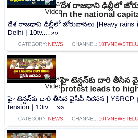
దేశ రాజధాని ఢిల్లీలో జ
in the national capita
దేశ రాజధాని ఢిల్లీలో జోరువానలు |Heavy rains i
Delhi | 10tv.....»»
CATEGORY:
NEWS
CHANNEL:
10TVNEWSTEL
హై టెన్షన్‌కు దారి తీసి
protest leads to high
హై టెన్షన్‌కు దారి తీసిన వైసీపీ నిరసన | YSRCP
tension | 10tv.....»»
CATEGORY:
NEWS
CHANNEL:
10TVNEWSTEL