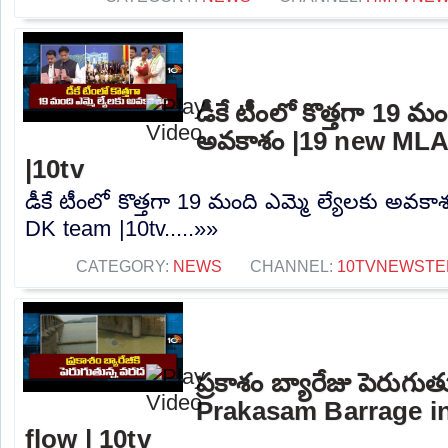
డీకే టీంలో కొత్తగా 19 మం
అవకాశం |19 new MLA
|10tv
డీకే టీంలో కొత్తగా 19 మంది ఎమ్మె ల్యేలకు అవక
DK team |10tv.....»»
CATEGORY:
NEWS
CHANNEL:
10TVNEWSTE
ప్రకాశం బ్యారేజు పెరుగు
Prakasam Barrage in
flow | 10tv