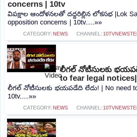
concerns | 10tv
విపక్షాల ఆందోళనలతో దద్దరిల్లిన లోకసభ |Lok S
opposition concerns | 10tv.....»»
CATEGORY:
NEWS
CHANNEL:
10TVNEWSTE
లీగల్ నోటీసులకు భయపడ
to fear legal notices
లీగల్ నోటీసులకు భయపడేది లేదు! | No need to 
10tv.....»»
CATEGORY:
NEWS
CHANNEL:
10TVNEWSTE