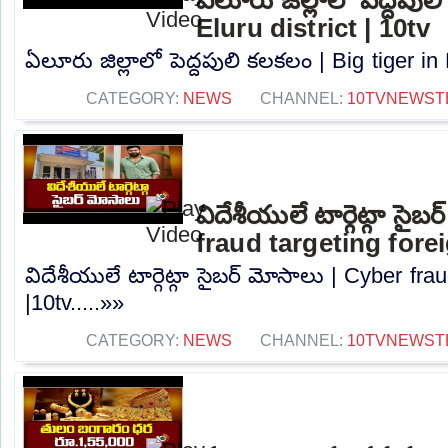
Eluru district | 10tv
ఏలూరు జిల్లాలో పెద్దపులి కలకలం | Big tiger in E
CATEGORY:
NEWS
CHANNEL:
10TVNEWST
విదేశీయులే టార్గెట్గా సైబ
fraud targeting fore
విదేశీయులే టార్గెట్గా సైబర్ మోసాలు | Cyber ​​fr
|10tv.....»»
CATEGORY:
NEWS
CHANNEL:
10TVNEWST