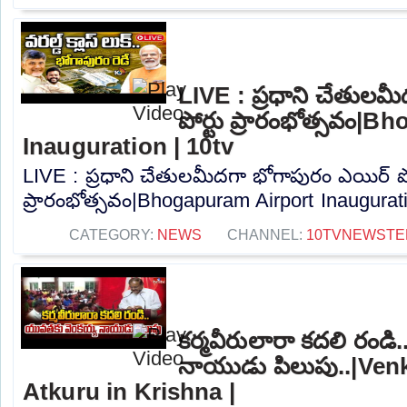
LIVE : ప్రధాని చేతులమ
పోర్టు ప్రారంభోత్సవం|
Inauguration | 10tv
LIVE : ప్రధాని చేతులమీదగా భోగాపురం ఎయిర్ పో
ప్రారంభోత్సవం|Bhogapuram Airport Inauguratio
CATEGORY:
NEWS
CHANNEL:
10TVNEWSTE
కర్మవీరులారా కదలి రండ
నాయుడు పిలుపు..|Venk
Atkuru in Krishna |