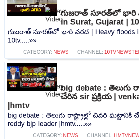
గుజరాత్‌ సూరత్‌లో భార
in Surat, Gujarat | 1
గుజరాత్‌ సూరత్‌లో భారి వరద | Heavy floods i
10tv.....»»
CATEGORY:
NEWS
CHANNEL:
10TVNEWSTE
big debate : తెలుగు రాష్ట
చేరిన sir ప్రక్రియ | ve
|hmtv
big debate : తెలుగు రాష్ట్రాల్లో చివరి ఘట్టానికి చే
reddy bjp leader |hmtv.....»»
CATEGORY:
NEWS
CHANNEL:
HMTVNE