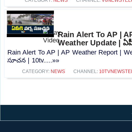
CATEGORY:
NEWS
CHANNEL:
V6NEWSTEL
Rain Alert To AP | A
Weather Update | ఏపీక
Rain Alert To AP | AP Weather Report | Wea
సూచన | 10tv.....»»
CATEGORY:
NEWS
CHANNEL:
10TVNEWSTE