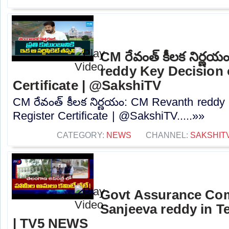
CM రేవంత్ కీలక నిర్ణ
reddy Key Decision 
Certificate | @SakshiTV
CM రేవంత్ కీలక నిర్ణయం: CM Revanth reddy
Register Certificate | @SakshiTV.....»»
CATEGORY:
NEWS
CHANNEL:
SAKSHIT
Govt Assurance Com
Sanjeeva reddy in 
| TV5 NEWS