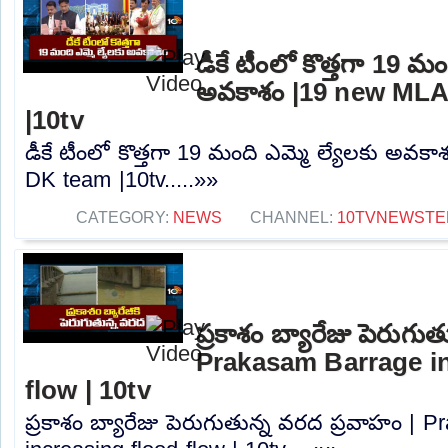
డీకే టీంలో కొత్తగా 19 మం
అవకాశం |19 new MLA
|10tv
డీకే టీంలో కొత్తగా 19 మంది ఎమ్మె ల్యేలకు అవక
DK team |10tv.....»»
CATEGORY:
NEWS
CHANNEL:
10TVNEWSTE
ప్రకాశం బ్యారేజు పెరుగు
Prakasam Barrage in
flow | 10tv
ప్రకాశం బ్యారేజు పెరుగుతున్న వరద ప్రవాహం | 