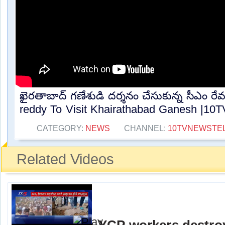
ఖైరతాబాద్ గణేశుడి దర్శనం చేసుకున్న సీఎం రే
reddy To Visit Khairathabad Ganesh |10TV
CATEGORY:
NEWS
CHANNEL:
10TVNEWSTE
Related Videos
YCP workers destro