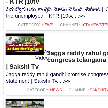
- KTR |10tv
నిరుద్యోగులను కాంగ్రెస్ మోసం చేసింది -కేటీఆర్
the unemployed - KTR |10tv.....»»
CATEGORY:
NEWS
CHANNEL:
10TVNEWSTE
Jagga reddy rahul 
congress telangana 
| Sakshi Tv
Jagga reddy rahul gandhi promise congress 
statement | Sakshi Tv.....»»
CATEGORY:
NEWS
CHANNEL:
SAKSHIT