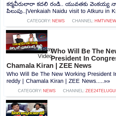
కర్మవీరులారా కదలి రండి.. యువతకు వెంకయ్య
పిలుపు..|Venkaiah Naidu visit to Atkuru in Kr
CATEGORY:
NEWS
CHANNEL:
HMTVNE
Who Will Be The N
President In Congres
Chamala Kiran | ZEE News
Who Will Be The New Working President I
reddy | Chamala Kiran | ZEE News.....»»
CATEGORY:
NEWS
CHANNEL:
ZEE24TELUG