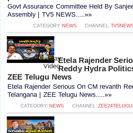
Govt Assurance Committee Held By Sanjee
Assembly | TV5 NEWS.....»»
CATEGORY:
NEWS
CHANNEL:
TV5NEW
Etela Rajender Seri
Reddy Hydra Politics
ZEE Telugu News
Etela Rajender Serious On CM revanth Red
Telangana | ZEE Telugu News.....»»
CATEGORY:
NEWS
CHANNEL:
ZEE24TELUG