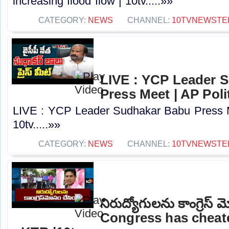
increasing flood flow | 10tv.....»»
CATEGORY:
NEWS
CHANNEL:
10TVNEWSTE
LIVE : YCP Leader 
Press Meet | AP Polit
LIVE : YCP Leader Sudhakar Babu Press Me
10tv.....»»
CATEGORY:
NEWS
CHANNEL:
10TVNEWSTE
నిరుద్యోగులను కాంగ్రెస్ మ
Congress has cheat