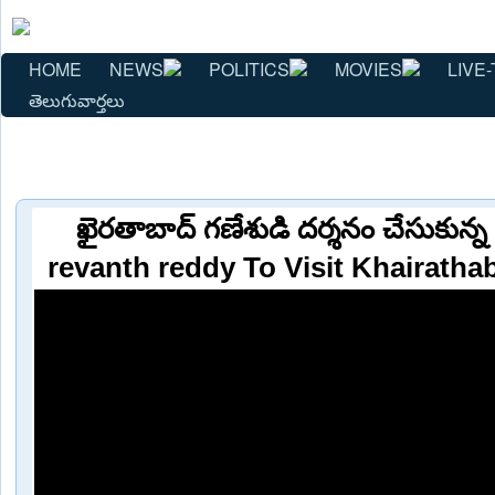
HOME
NEWS
POLITICS
MOVIES
LIVE-
తెలుగువార్తలు
ఖైరతాబాద్ గణేశుడి దర్శనం చేసుకున్న
revanth reddy To Visit Khairath