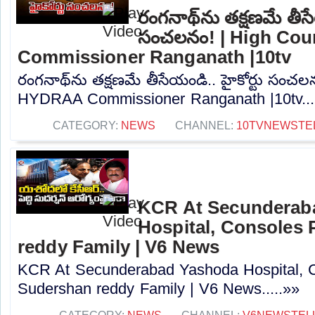
రంగనాథ్‎ను తక్షణమే తీసేయ
సంచలనం! | High Co
Commissioner Ranganath |10tv
రంగనాథ్‎ను తక్షణమే తీసేయండి.. హై‎కోర్టు సంచ
HYDRAA Commissioner Ranganath |10tv...
CATEGORY:
NEWS
CHANNEL:
10TVNEWSTE
KCR At Secunderab
Hospital, Consoles
reddy Family | V6 News
KCR At Secunderabad Yashoda Hospital, 
Sudershan reddy Family | V6 News.....»»