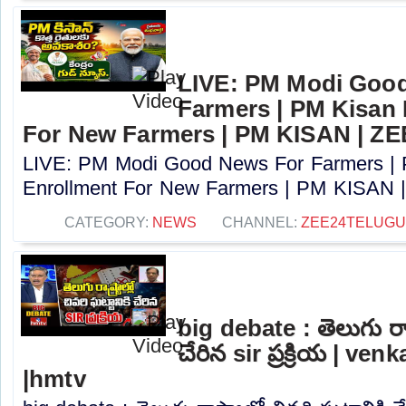
LIVE: PM Modi Goo
Farmers | PM Kisan
For New Farmers | PM KISAN | Z
LIVE: PM Modi Good News For Farmers |
Enrollment For New Farmers | PM KISAN |
CATEGORY:
NEWS
CHANNEL:
ZEE24TELUG
big debate : తెలుగు రాష్ట
చేరిన sir ప్రక్రియ | ve
|hmtv