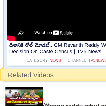
దేశానికే రోల్ మోడల్.. CM Revanth Reddy 
Decision On Caste Census | TV5 News...
CATEGORY:
NEWS
CHANNEL:
TV5NEW
Related Videos
Jagga reddy rahul 