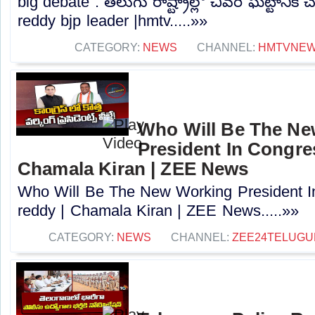
big debate : తెలుగు రాష్ట్రాల్లో చివరి ఘట్టానికి చే
reddy bjp leader |hmtv.....»»
CATEGORY:
NEWS
CHANNEL:
HMTVNE
Who Will Be The N
President In Congres
Chamala Kiran | ZEE News
Who Will Be The New Working President I
reddy | Chamala Kiran | ZEE News.....»»
CATEGORY:
NEWS
CHANNEL:
ZEE24TELUG