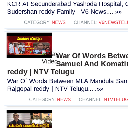
KCR At Secunderabad Yashoda Hospital, 
Sudershan reddy Family | V6 News.....»»
CATEGORY:
NEWS
CHANNEL:
V6NEWSTEL
War Of Words Betw
Samuel And Komatir
reddy | NTV Telugu
War Of Words Between MLA Mandula Sam
Rajgopal reddy | NTV Telugu.....»»
CATEGORY:
NEWS
CHANNEL:
NTVTELU