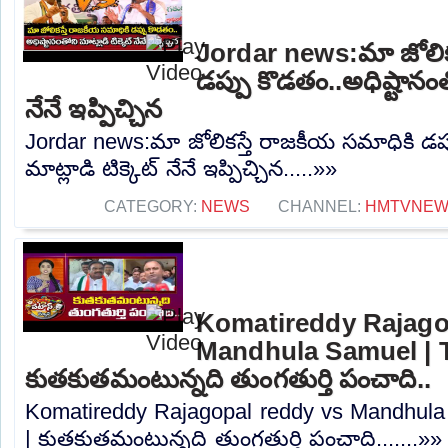
Jordar news:మా జోలిక
డప్పు కొడతం..అధిష్టానంతో
నేనే ఇప్పిచ్చిన
Jordar news:మా జోలికస్తే రాజకీయ సమాధికి డప్
మాట్లాడి టిక్కెట్ నేనే ఇప్పిచ్చిన.....»»
CATEGORY:
NEWS
CHANNEL:
HMTVNE
Komatireddy Rajago
Mandhula Samuel | T
కుతకుతమంటున్నది తుంగతుర్తి పంచాది..
Komatireddy Rajagopal reddy vs Mandhula 
| కుతకుతమంటున్నది తుంగతుర్తి పంచాది.......»»