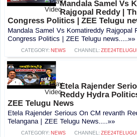
Mandala Samel Vs 
Rajgopal Reddy | Th
Congress Politics | ZEE Telugu n
Mandala Samel Vs Komatireddy Rajgopal R
Congress Politics | ZEE Telugu news.....»»
CATEGORY:
NEWS
CHANNEL:
ZEE24TELUG
Etela Rajender Seri
Reddy Hydra Politics
ZEE Telugu News
Etela Rajender Serious On CM revanth Red
Telangana | ZEE Telugu News.....»»
CATEGORY:
NEWS
CHANNEL:
ZEE24TELUG