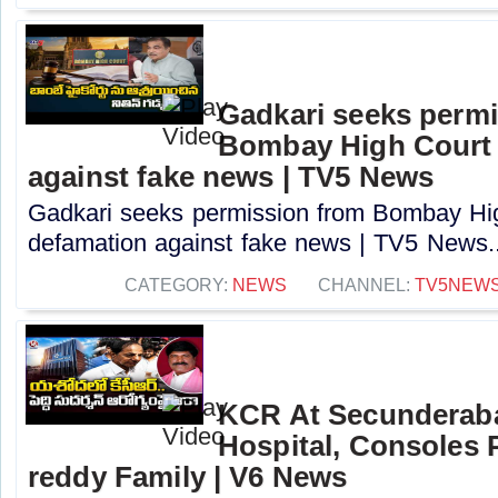
Gadkari seeks perm
Bombay High Court t
against fake news | TV5 News
Gadkari seeks permission from Bombay High
defamation against fake news | TV5 News..
CATEGORY:
NEWS
CHANNEL:
TV5NEW
KCR At Secunderab
Hospital, Consoles
reddy Family | V6 News