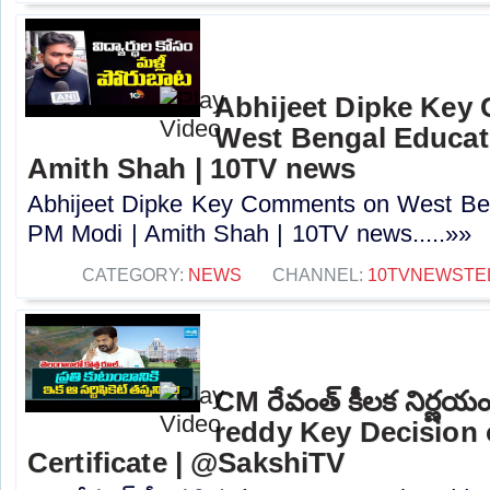
Abhijeet Dipke Key
West Bengal Educati
Amith Shah | 10TV news
Abhijeet Dipke Key Comments on West Beng
PM Modi | Amith Shah | 10TV news.....»»
CATEGORY:
NEWS
CHANNEL:
10TVNEWSTE
CM రేవంత్ కీలక నిర్ణ
reddy Key Decision 
Certificate | @SakshiTV