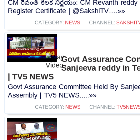
CM రేవంత్ కీలక నిర్ణయం: CM Revanth reddy
Register Certificate | @SakshiTV.....»»
CATEGORY:
NEWS
CHANNEL:
SAKSHIT
Govt Assurance Com
Sanjeeva reddy in 
| TV5 NEWS
Govt Assurance Committee Held By Sanjee
Assembly | TV5 NEWS.....»»
CATEGORY:
NEWS
CHANNEL:
TV5NEW