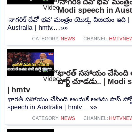
'నాగరిక్ దేవో భవ' మంత్
Modi speech in Austr
'నాగరిక్ దేవో భవ' మంత్రం యొక్క విజయం ఇది |
Australia | hmtv.....»»
CATEGORY:
NEWS
CHANNEL:
HMTVNE
భారత్ సహాయం చేసింది 
పోర్ట్ చూడడు.. | Modi
| hmtv
భారత్ సహాయం చేసింది అందుకే అతను పాస్ పోర్
speech in Australia | hmtv.....»»
CATEGORY:
NEWS
CHANNEL:
HMTVNE