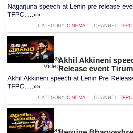
Nagarjuna speech at Lenin pre release even
TFPC.....»»
CATEGORY:
CINEMA
CHANNEL:
TFPC
Akhil Akkineni spee
Release event Tirum
Akhil Akkineni speech at Lenin Pre Release
TFPC.....»»
CATEGORY:
CINEMA
CHANNEL:
TFPC
Heroine Bhagyashre