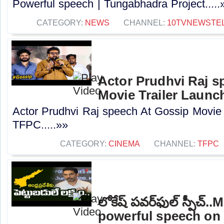
Powerful speech | Tungabhadra Project.....
CATEGORY:
NEWS
CHANNEL:
10TVNEWSTE
Actor Prudhvi Raj s
Movie Trailer Launc
Actor Prudhvi Raj speech At Gossip Movie 
TFPC.....»»
CATEGORY:
CINEMA
CHANNEL:
TFPC
లోకేష్ పవర్‌ఫుల్ స్పీచ్
powerful speech on