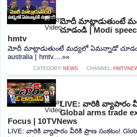
మోదీ మాట్లాడుతుంటే మ
చూడండి | Modi speech
hmtv
మోదీ మాట్లాడుతుంటే మధ్యలో ఏమన్నాడో చూడండ
australia | hmtv.....»»
CATEGORY:
NEWS
CHANNEL:
HMTVNE
LIVE: వారికి వ్యాపారం వ
Global arms trade ex
Focus | 10TVNews
LIVE: వారికి వ్యాపారం వీరికి ప్రాణ సంకటం! Gl