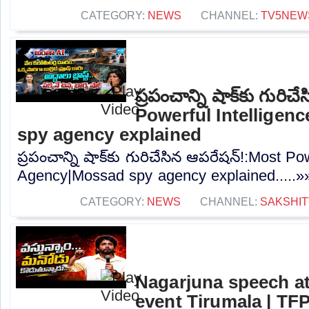
CATEGORY:
NEWS
CHANNEL:
TV5NEW
ప్రపంచాన్ని షాక్‌కు గుర
Powerful Intellige
spy agency explained
ప్రపంచాన్ని షాక్‌కు గురిచేసిన ఆపరేషన్!:Most Po
Agency|Mossad spy agency explained.....»
CATEGORY:
NEWS
CHANNEL:
SAKSHIT
Nagarjuna speech at
event Tirumala | TF