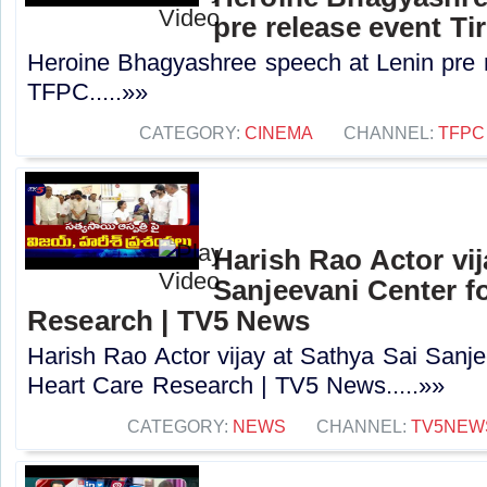
pre release event Ti
Heroine Bhagyashree speech at Lenin pre re
TFPC.....»»
CATEGORY:
CINEMA
CHANNEL:
TFPC
Harish Rao Actor vij
Sanjeevani Center fo
Research | TV5 News
Harish Rao Actor vijay at Sathya Sai Sanje
Heart Care Research | TV5 News.....»»
CATEGORY:
NEWS
CHANNEL:
TV5NEW