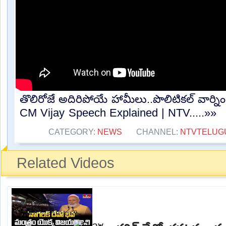
తొలిరోజే అదిరిపోయే హామీలు..పొలిటికల్ వార్ని
CM Vijay Speech Explained | NTV.....»»
CATEGORY:
NEWS
CHANNEL:
NTVTELUG
Related Videos