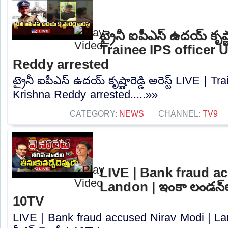
ట్రైనీ ఐపీఎస్‌ ఉదయ్‌ కృష్ణా
Trainee IPS officer 
Reddy arrested
ట్రైనీ ఐపీఎస్‌ ఉదయ్‌ కృష్ణారెడ్డి అరెస్ట్ LIVE | 
Krishna Reddy arrested.....»»
CATEGORY:
NEWS
CHANNEL:
TV9
LIVE | Bank fraud a
Landon | ఇంకా లండన్‌లో
10TV
LIVE | Bank fraud accused Nirav Modi | La