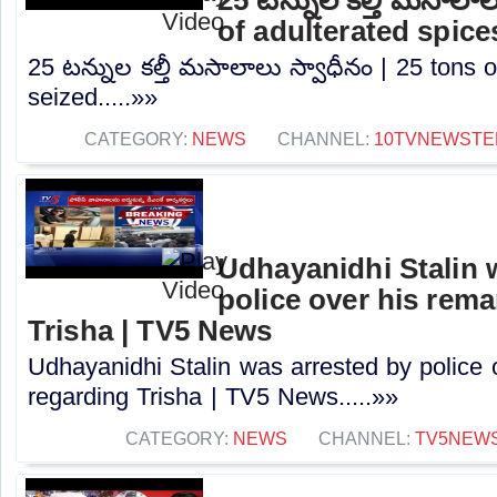
of adulterated spice
25 టన్నుల కల్తీ మసాలాలు స్వాధీనం | 25 tons o
seized.....»»
CATEGORY:
NEWS
CHANNEL:
10TVNEWSTE
Udhayanidhi Stalin 
police over his rem
Trisha | TV5 News
Udhayanidhi Stalin was arrested by police 
regarding Trisha | TV5 News.....»»
CATEGORY:
NEWS
CHANNEL:
TV5NEW