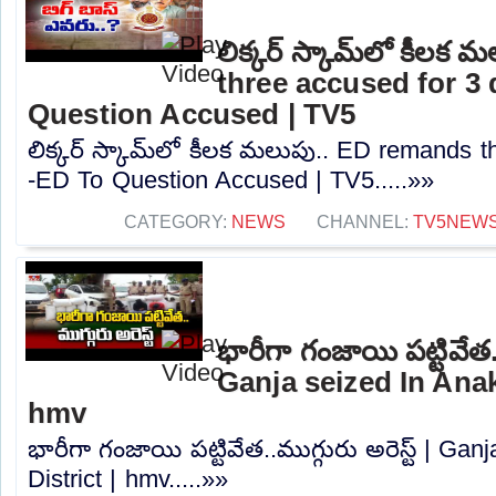
లిక్కర్ స్కామ్‌లో కీల
three accused for 3
Question Accused | TV5
లిక్కర్ స్కామ్‌లో కీలక మలుపు.. ED remands 
-ED To Question Accused | TV5.....»»
CATEGORY:
NEWS
CHANNEL:
TV5NEW
భారీగా గంజాయి పట్టివేత..మ
Ganja seized In Anaka
hmv
భారీగా గంజాయి పట్టివేత..ముగ్గురు అరెస్ట్ | Gan
District | hmv.....»»