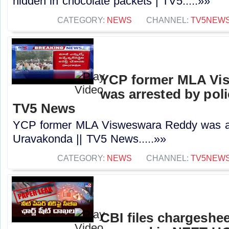
hidden in chocolate packets | TV5.....»»
CATEGORY:
NEWS
CHANNEL:
TV5NEW
YCP former MLA Vi
was arrested by poli
TV5 News
YCP former MLA Visweswara Reddy was arr
Uravakonda || TV5 News.....»»
CATEGORY:
NEWS
CHANNEL:
TV5NEW
CBI files chargeshee