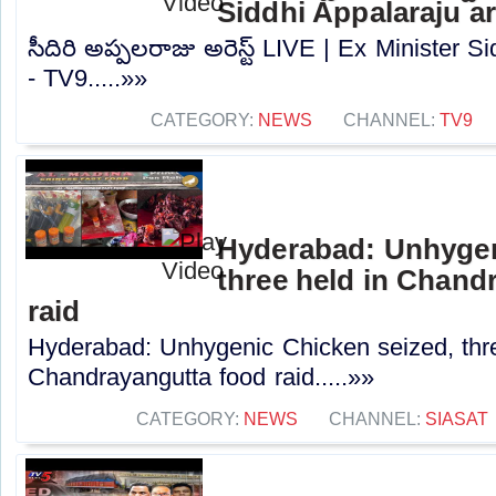
Siddhi Appalaraju ar
సీదిరి అప్పలరాజు అరెస్ట్ LIVE | Ex Minister S
- TV9.....»»
CATEGORY:
NEWS
CHANNEL:
TV9
Hyderabad: Unhygen
three held in Chand
raid
Hyderabad: Unhygenic Chicken seized, thre
Chandrayangutta food raid.....»»
CATEGORY:
NEWS
CHANNEL:
SIASAT