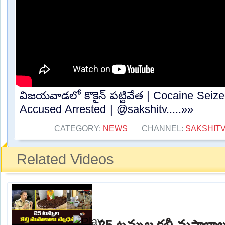
విజయవాడలో కొకైన్ పట్టివేత | Cocaine Seize
Accused Arrested | @sakshitv.....»»
CATEGORY:
NEWS
CHANNEL:
SAKSHIT
Related Videos
25 టన్నుల కల్తీ మసాలాల