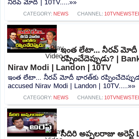
నీరవ్ మోదీ | 10TV.....»»
CATEGORY:
NEWS
CHANNEL:
10TVNEWSTE
ఇంత లేటా... నీరవ్ మోదీ 
రప్పించేదెప్పుడు? | B
Nirav Modi | Landon | 10TV
ఇంత లేటా... నీరవ్ మోదీ భారత్‎కు రప్పించేదెప్ప
accused Nirav Modi | Landon | 10TV.....»»
CATEGORY:
NEWS
CHANNEL:
10TVNEWSTE
సీదిరి అప్పలరాజు అరెస్ట