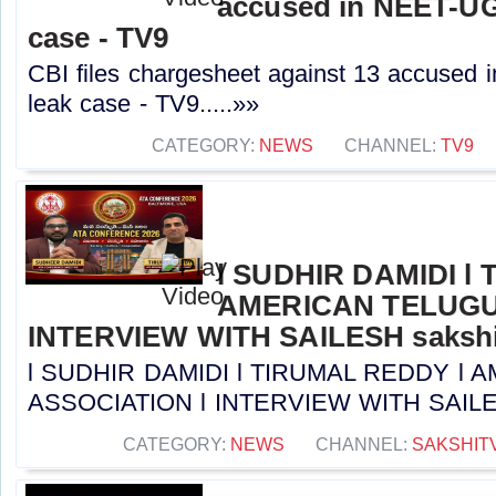
accused in NEET-UG
case - TV9
CBI files chargesheet against 13 accused
leak case - TV9.....»»
CATEGORY:
NEWS
CHANNEL:
TV9
l SUDHIR DAMIDI l
AMERICAN TELUGU
INTERVIEW WITH SAILESH sakshi
l SUDHIR DAMIDI l TIRUMAL REDDY l
ASSOCIATION l INTERVIEW WITH SAILESH 
CATEGORY:
NEWS
CHANNEL:
SAKSHIT