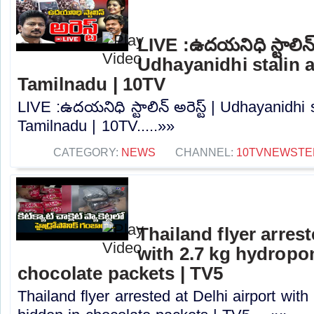
LIVE :ఉదయనిధి స్టాలిన్ అ
Udhayanidhi stalin a
Tamilnadu | 10TV
LIVE :ఉదయనిధి స్టాలిన్ అరెస్ట్ | Udhayanidhi s
Tamilnadu | 10TV.....»»
CATEGORY:
NEWS
CHANNEL:
10TVNEWSTE
Thailand flyer arrest
with 2.7 kg hydropo
chocolate packets | TV5
Thailand flyer arrested at Delhi airport wit