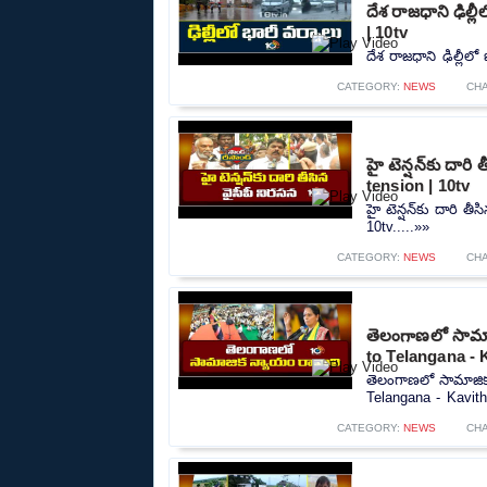
దేశ రాజధాని ఢిల్
| 10tv
దేశ రాజధాని ఢిల్లీల
CATEGORY:
NEWS
CH
హై టెన్షన్‌కు దార
tension | 10tv
హై టెన్షన్‌కు దారి 
10tv.....»»
CATEGORY:
NEWS
CH
తెలంగాణలో సామాజ
to Telangana - 
తెలంగాణలో సామాజిక
Telangana - Kavitha
CATEGORY:
NEWS
CH