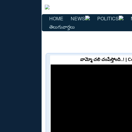
HOME
NEWS
POLITICS
తెలుగువార్తలు
వామ్మో చలి చంపేస్తోంది..! 