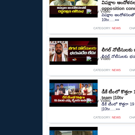
విపక్షాల ఆందోళన
opposition conc
విపక్షాల ఆందోళనలతో
10tv.....»»
CATEGORY:
NEWS
CH
లీగల్ నోటీసులకు 
లీగల్ నోటీసులకు భయప
CATEGORY:
NEWS
CH
డీకే టీంలో కొత్త
team |10tv
డీకే టీంలో కొత్తగా
|10tv.....»»
CATEGORY:
NEWS
CH