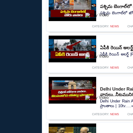
పశ్చిమ బెంగాల్‌ల
పశ్చిమ బెంగాల్‌లో జ
CATEGORY:
NEWS
CH
ఏపీకి రెయిన్ అలర్
ఏపీకి రెయిన్ అలర్ట్ 
CATEGORY:
NEWS
CH
Delhi Under Rain
వానలు..నీటమునిగి
Delhi Under Rain A
ప్రాంతాలు | 10tv.....
CATEGORY:
NEWS
CH