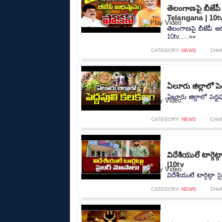
తెలంగాణపై బీజేప
Telangana | 10t
తెలంగాణపై బీజేపీ అ
10tv.....»»
CATEGORY:
NEWS
CHA
ఏలూరు జిల్లాలో పె
ఏలూరు జిల్లాలో పెద్ద
CATEGORY:
NEWS
CHA
విదేశీయులే టార్గె
|10tv
విదేశీయులే టార్గెట్గా
CATEGORY:
NEWS
CHA