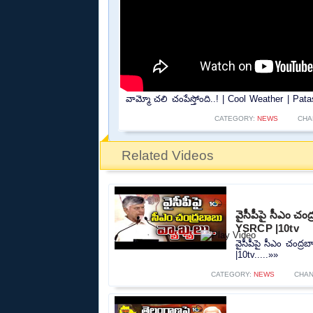
వామ్మో చలి చంపేస్తోంది..! | Cool Weather | Pa
CATEGORY:
NEWS
CHA
Related Videos
వైసీపీపై సీఎం చ
YSRCP |10tv
వైసీపీపై సీఎం చంద
|10tv.....»»
CATEGORY:
NEWS
CHAN