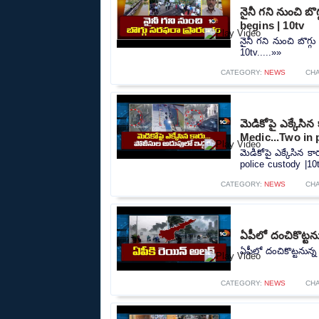
నైనీ గని నుంచి బ
begins | 10tv
నైనీ గని నుంచి బొగ్
10tv.....»»
CATEGORY:
NEWS
CH
మెడికోపై ఎక్కేసి
Medic...Two in 
మెడికోపై ఎక్కేసిన 
police custody |10t
CATEGORY:
NEWS
CH
ఏపీలో దంచికొట్టను
ఏపీలో దంచికొట్టనున్న
CATEGORY:
NEWS
CH