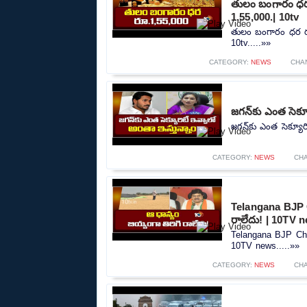
తులం బంగారం ధర 
1,55,000.| 10tv
తులం బంగారం ధర రూ
10tv.....»»
CATEGORY:
NEWS
CHA
జగన్‌కు ఎంత సెక్
జగన్‌కు ఎంత సెక్యూర
CATEGORY:
NEWS
CH
Telangana BJP C
రాలేదు! | 10TV 
Telangana BJP Chie
10TV news.....»»
CATEGORY:
NEWS
CH