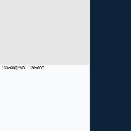
_160x600}
{fAD1_120x600}