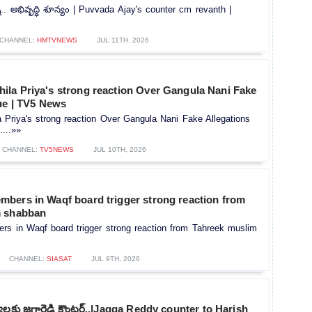
నా.. అభివృద్ధి శూన్యం | Puvvada Ajay's counter cm revanth |
CHANNEL:
HMTVNEWS
JUL 11TH, 2026
la Priya's strong reaction Over Gangula Nani Fake
ue | TV5 News
Priya's strong reaction Over Gangula Nani Fake Allegations
...»»
CHANNEL:
TV5NEWS
JUL 10TH, 2026
bers in Waqf board trigger strong reaction from
m shabban
s in Waqf board trigger strong reaction from Tahreek muslim
CHANNEL:
SIASAT
JUL 9TH, 2026
యలకు జగ్గారెడ్డి కౌంటర్..|Jagga Reddy counter to Harish