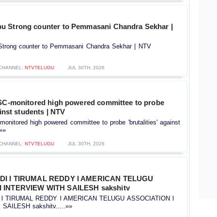
u Strong counter to Pemmasani Chandra Sekhar |
trong counter to Pemmasani Chandra Sekhar | NTV
CHANNEL:
NTVTELUGU
JUL 30TH, 2026
 SC-monitored high powered committee to probe
ainst students | NTV
monitored high powered committee to probe 'brutalities' against
»»
CHANNEL:
NTVTELUGU
JUL 30TH, 2026
IDI l TIRUMAL REDDY l AMERICAN TELUGU
 INTERVIEW WITH SAILESH sakshitv
I l TIRUMAL REDDY l AMERICAN TELUGU ASSOCIATION l
AILESH sakshitv.....»»