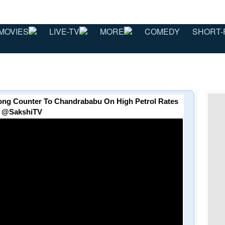
MOVIES
LIVE-TV
MORE
COMEDY
SHORT-
trong Counter To Chandrababu On High Petrol Rates
@SakshiTV