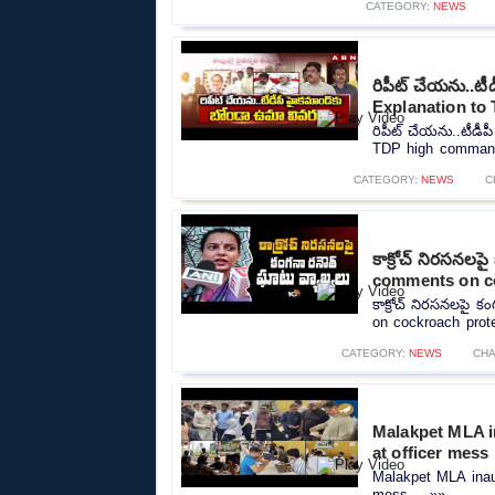
CATEGORY:
NEWS
రిపీట్ చేయను..ట
Explanation to
రిపీట్ చేయను..టీడ
TDP high command
CATEGORY:
NEWS
C
కాక్రోచ్ నిరసనల
comments on c
కాక్రోచ్ నిరసనలపై 
on cockroach prote
CATEGORY:
NEWS
CHA
Malakpet MLA in
at officer mess
Malakpet MLA inaugu
mess.....»»