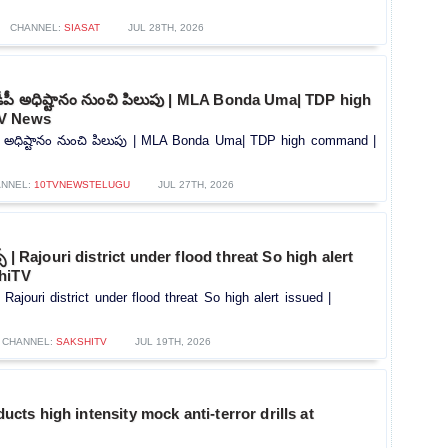
CHANNEL:
SIASAT
JUL 28TH, 2026
ీపీ అధిష్టానం నుంచి పిలుపు | MLA Bonda Uma| TDP high
V News
ీ అధిష్టానం నుంచి పిలుపు | MLA Bonda Uma| TDP high command |
NNEL:
10TVNEWSTELUGU
JUL 27TH, 2026
్లడ్స్ | Rajouri district under flood threat So high alert
hiTV
స్ | Rajouri district under flood threat So high alert issued |
CHANNEL:
SAKSHITV
JUL 19TH, 2026
s high intensity mock anti-terror drills at