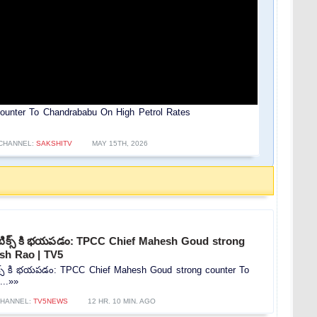
Counter To Chandrababu On High Petrol Rates
CHANNEL:
SAKSHITV
MAY 15TH, 2026
ాలిటిక్స్ కి భయపడం: TPCC Chief Mahesh Goud strong
ish Rao | TV5
ిటిక్స్ కి భయపడం: TPCC Chief Mahesh Goud strong counter To
...»»
HANNEL:
TV5NEWS
12 HR. 10 MIN. AGO