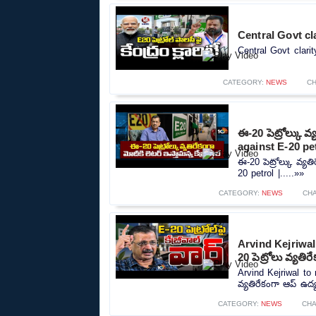
Central Govt cl
Central Govt clari
CATEGORY:
NEWS
CH
ఈ-20 పెట్రోల్కు వ
against E-20 pet
ఈ-20 పెట్రోల్కు వ్య
20 petrol |.....»»
CATEGORY:
NEWS
CH
Arvind Kejriwal
20 పెట్రోలు వ్యత
Arvind Kejriwal to
వ్యతిరేకంగా ఆప్ ఉద్
CATEGORY:
NEWS
CH