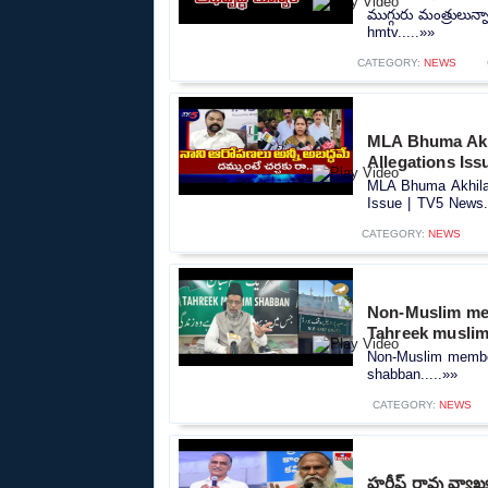
ముగ్గురు మంత్రులున్
hmtv.....»»
CATEGORY:
NEWS
MLA Bhuma Akhi
Allegations Iss
MLA Bhuma Akhila 
Issue | TV5 News..
CATEGORY:
NEWS
Non-Muslim mem
Tahreek musli
Non-Muslim member
shabban.....»»
CATEGORY:
NEWS
హరీష్ రావు వ్యాఖ్