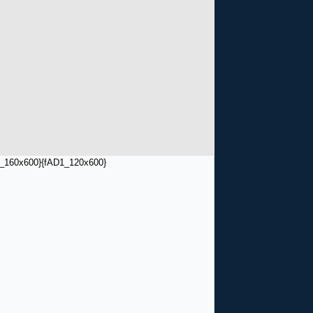
_160x600}
{fAD1_120x600}