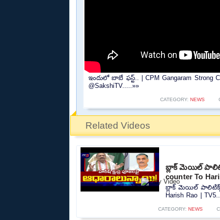
ఇందులో బాబే ఫస్ట్.. | CPM Gangaram Strong 
@SakshiTV.....»»
CATEGORY:
NEWS
Related Videos
బ్లాక్ మెయిల్ ప
counter To Har
బ్లాక్ మెయిల్ పాల
Harish Rao | TV5..
CATEGORY:
NEWS
C