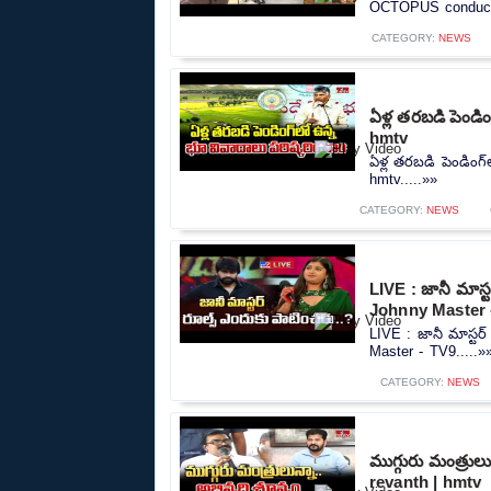
OCTOPUS conducts h
CATEGORY:
NEWS
ఏళ్ల తరబడి పెండి
hmtv
ఏళ్ల తరబడి పెండింగ
hmtv.....»»
CATEGORY:
NEWS
LIVE : జానీ మాస్
Johnny Master 
LIVE : జానీ మాస్టర
Master - TV9.....»
CATEGORY:
NEWS
ముగ్గురు మంత్రుల
revanth | hmtv