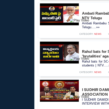
Ambati Rambab
NTV Telugu
Ambati Rambabu S
Telugu.....»»
CATEGORY:
NEWS
Rahul bats for
'brutalities' ag
Rahul bats for SC-
students | NTV.....
CATEGORY:
NEWS
l SUDHIR DAM
ASSOCIATION l
l SUDHIR DAMID
INTERVIEW WITH S