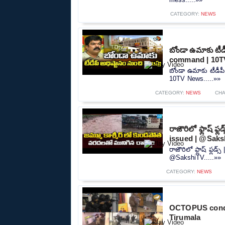
CATEGORY:
NEWS
బోండా ఉమాకు టీడ
command | 10T
బోండా ఉమాకు టీడీప
10TV News.....»»
CATEGORY:
NEWS
CHA
రాజౌరిలో ఫ్లాష్ ఫ
issued | @Saks
రాజౌరిలో ఫ్లాష్ ఫ్లడ్
@SakshiTV.....»»
CATEGORY:
NEWS
OCTOPUS conduct
Tirumala