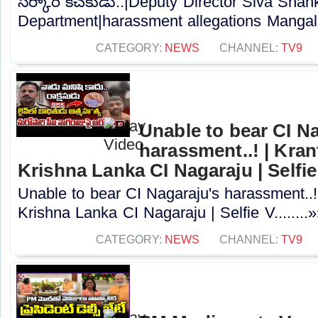
సర్కారీ కీచకుడు..|Deputy Director Siva Shan
Department|harassment allegations Mangalag
CATEGORY:
NEWS
CHANNEL:
TV9
Unable to bear CI N
harassment..! | Kran
Krishna Lanka CI Nagaraju | Selfie 
Unable to bear CI Nagaraju's harassment..!
Krishna Lanka CI Nagaraju | Selfie V........
CATEGORY:
NEWS
CHANNEL:
TV9