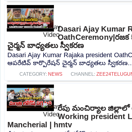
Dasari Ajay Kumar R
OathCeremony|రజక కో 
చైర్మన్ బాధ్యతలు స్వీకరణ
Dasari Ajay Kumar Rajaka president Oath
ఆపరేటివ్ కార్పొరేషన్ చైర్మన్ బాధ్యతలు స్వీకరణ..
CATEGORY:
NEWS
CHANNEL:
ZEE24TELUGU
రేపు మంచిర్యాల జిల్లాల
Working president 
Mancherial | hmtv