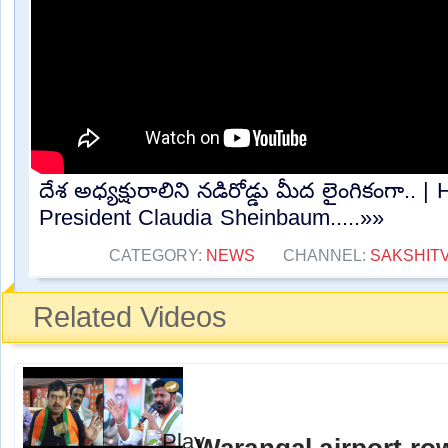
దేశ అధ్యక్షురాలిని నడిరోడ్డు మీద లైంగికంగా..
President Claudia Sheinbaum.....»»
CATEGORY:
NEWS
CHANNEL:
SAKSHIT
Related Videos
Warangal airport ro