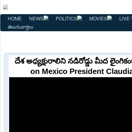
HOME
NEWS
POLITICS
MOVIES
LIVE-
తెలుగువార్తలు
దేశ అధ్యక్షురాలిని నడిరోడ్డు మీద లైంగ
on Mexico President Claud