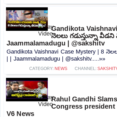
Gandikota Vaishnavi
నెలలు గడుస్తున్నా వీడని మి
Jaammalamadugu | @sakshitv
Gandikota Vaishnavi Case Mystery | 8 నెలలు గ
| | Jaammalamadugu | @sakshitv.....»»
CATEGORY:
NEWS
CHANNEL:
SAKSHIT
Rahul Gandhi Slams
Congress president
V6 News