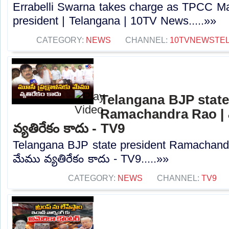
Errabelli Swarna takes charge as TPCC M
president | Telangana | 10TV News.....»»
CATEGORY:
NEWS
CHANNEL:
10TVNEWSTE
Telangana BJP state
Ramachandra Rao | మూ
వ్యతిరేకం కాదు - TV9
Telangana BJP state president Ramachandra
మేము వ్యతిరేకం కాదు - TV9.....»»
CATEGORY:
NEWS
CHANNEL:
TV9