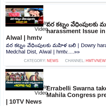
వర కట్నం వేధింపులకు 
harassment Issue in
Alwal | hmtv
వర కట్నం వేధింపులకు మహిళ బలి | Dowry har
Medchal Dist, Alwal | hmtv.....»»
CATEGORY:
NEWS
CHANNEL:
HMTVNEW
Errabelli Swarna ta
Mahila Congress pre
| 10TV News