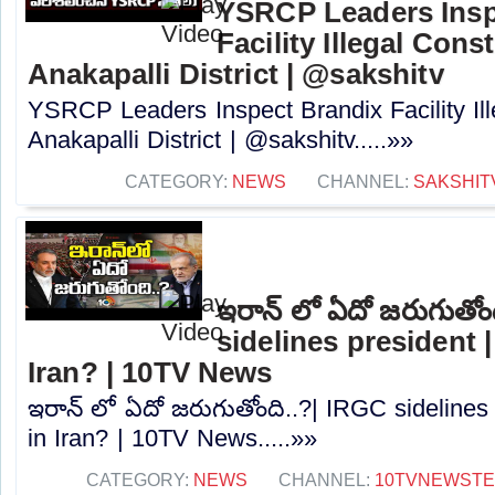
YSRCP Leaders Insp
Facility Illegal Cons
Anakapalli District | @sakshitv
YSRCP Leaders Inspect Brandix Facility Ill
Anakapalli District | @sakshitv.....»»
CATEGORY:
NEWS
CHANNEL:
SAKSHIT
ఇరాన్ లో ఏదో జరుగుతోం
sidelines president |
Iran? | 10TV News
ఇరాన్ లో ఏదో జరుగుతోంది..?| IRGC sidelines 
in Iran? | 10TV News.....»»
CATEGORY:
NEWS
CHANNEL:
10TVNEWST