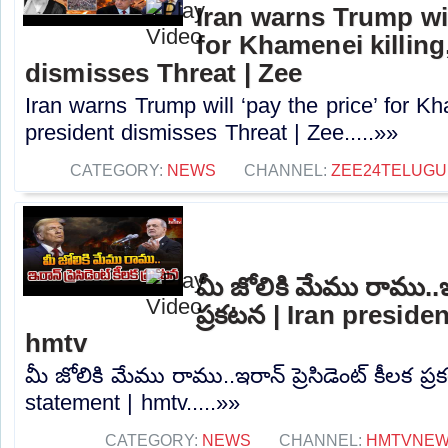
Iran warns Trump wil
for Khamenei killing
dismisses Threat | Zee
Iran warns Trump will ‘pay the price’ for Kh
president dismisses Threat | Zee.....»»
CATEGORY:
NEWS
CHANNEL:
ZEE24TELUG
మీ జోలికి మేము రాము..ఇరా
ప్రకటన | Iran preside
hmtv
మీ జోలికి మేము రాము..ఇరాన్ ప్రెసిడెంట్ కీలక ప్
statement | hmtv.....»»
CATEGORY:
NEWS
CHANNEL:
HMTVNE