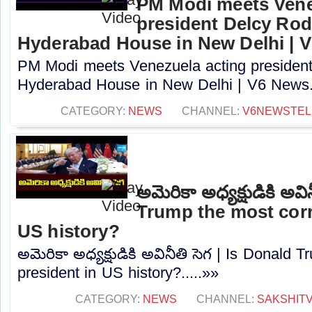
PM Modi meets Vene
president Delcy Rod
Hyderabad House in New Delhi | 
PM Modi meets Venezuela acting president
Hyderabad House in New Delhi | V6 News..
CATEGORY:
NEWS
CHANNEL:
V6NEWSTE
అమెరికా అధ్యక్షుడికి అవ
Trump the most corr
US history?
అమెరికా అధ్యక్షుడికి అవినీతి సెగ | Is Donald 
president in US history?.....»»
CATEGORY:
NEWS
CHANNEL:
SAKSHIT