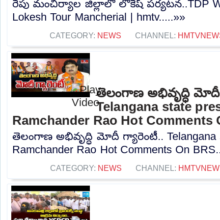
రేపు మంచిర్యాల జిల్లాలో లోకేష్ పర్యటన..TDP 
Lokesh Tour Mancherial | hmtv.....»»
CATEGORY:
NEWS
CHANNEL:
HMTVNEW
తెలంగాణ అభివృద్ధి మోదీ గ
Telangana state pre
Ramchander Rao Hot Comments
తెలంగాణ అభివృద్ధి మోదీ గ్యారెంటీ.. Telangana
Ramchander Rao Hot Comments On BRS...
CATEGORY:
NEWS
CHANNEL:
HMTVNEW