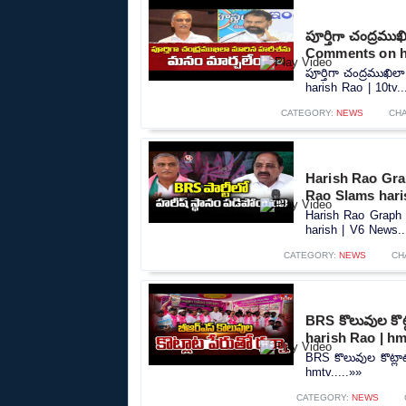
పూర్తిగా చంద్రమ
Comments on ha
పూర్తిగా చంద్రముఖ
harish Rao | 10tv..
CATEGORY:
NEWS
CH
Harish Rao Gra
Rao Slams hari
Harish Rao Graph
harish | V6 News..
CATEGORY:
NEWS
CH
BRS కొలువుల కొట
harish Rao | hm
BRS కొలువుల కొట్లా
hmtv.....»»
CATEGORY:
NEWS