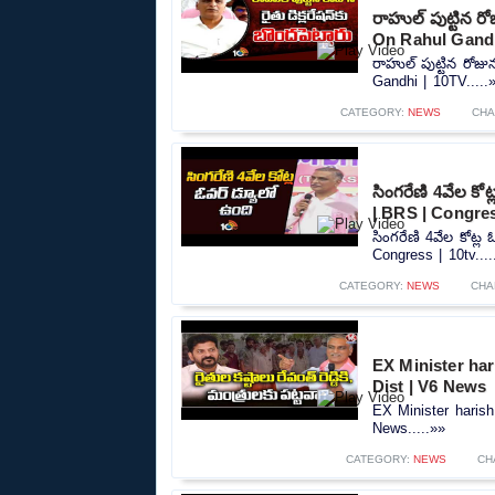
రాహుల్ పుట్టిన రో
On Rahul Gandh
రాహుల్ పుట్టిన రోజు
Gandhi | 10TV.....
CATEGORY:
NEWS
CHA
సింగరేణి 4వేల కో
| BRS | Congres
సింగరేణి 4వేల కోట్
Congress | 10tv....
CATEGORY:
NEWS
CHA
EX Minister har
Dist | V6 News
EX Minister harish
News.....»»
CATEGORY:
NEWS
CH