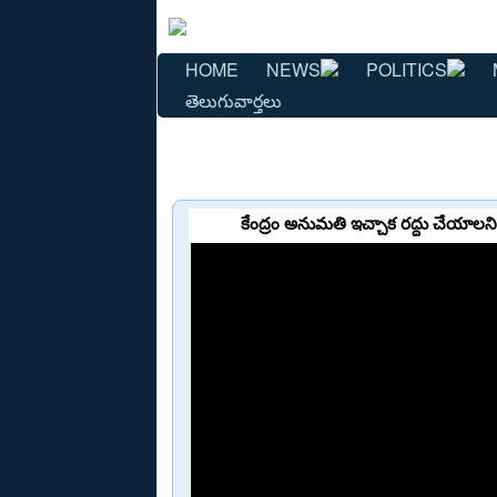
HOME
NEWS
POLITICS
తెలుగువార్తలు
కేంద్రం అనుమతి ఇచ్చాక రద్దు చేయాలని