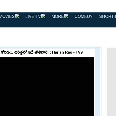
MOVIES
LIVE-TV
MORE
COMEDY
SHORT-
 కోరడం.. చరిత్రలో ఇదే తొలిసారి! : Harish Rao - TV9