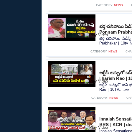
CATEGORY:
NEWS
భర్త చనిపోయి ఏడి
Ponnam Prabha
భర్త చనిపోయి ఏడిస్
Prabhakar | 10tv N
CATEGORY:
NEWS
CHA
ఆర్టీసీ బస్సులో
| harish Rao | 
ఆర్టీసీ బస్సులో బస
Rao | 10TV.....»»
CATEGORY:
NEWS
CH
Innaiah Sensati
BRS | KCR | dn
Innaiah Sensation