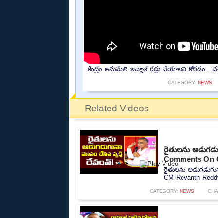
కేంద్రం అనుమతి ఇచ్చాక రద్దు చేయాలని కోరడం.. చర
CATEGORY:
NEWS
Related Videos
రైతులను అడుగడుగ
Comments On C
రైతులను అడుగడుగున
CM Revanth Reddy 
CATEGORY:
NEWS
CHA