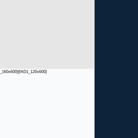
_160x600}
{fAD1_120x600}