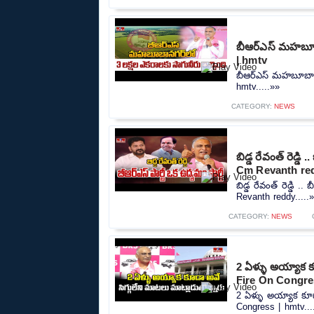
బీఆర్ఎస్ మహబూబా
| hmtv
బీఆర్ఎస్ మహబూబానగర
hmtv.....»»
CATEGORY:
NEWS
బిడ్డ రేవంత్ రెడ్డ
Cm Revanth re
బిడ్డ రేవంత్ రెడ్డి 
Revanth reddy.....
CATEGORY:
NEWS
2 ఏళ్ళు అయ్యాక క
Fire On Congre
2 ఏళ్ళు అయ్యాక కూడ
Congress | hmtv...