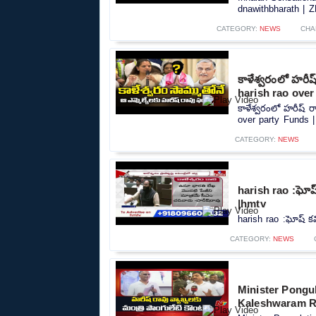
dnawithbharath | Z
CATEGORY:
NEWS
CHA
కాళేశ్వరంలో హరీ
harish rao over
కాళేశ్వరంలో హరీష్ 
over party Funds |
CATEGORY:
NEWS
harish rao :ఘోష్
|hmtv
harish rao :ఘోష్‌ క
CATEGORY:
NEWS
Minister Pongu
Kaleshwaram Re