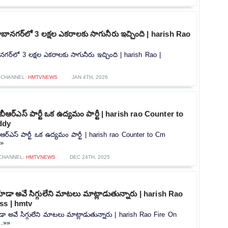
నగర్‌లో 3 లక్షల ఎకరాలకు సాగునీరు ఇచ్చింది | harish Rao
్‌లో 3 లక్షల ఎకరాలకు సాగునీరు ఇచ్చింది | harish Rao |
CHANNEL:
HMTVNEWS
JAN 4TH, 2026
ి .. బీఆర్ఎస్ పార్టీ ఒక ఉద్యమం పార్టీ | harish rao Counter to
ddy
.. బీఆర్ఎస్ పార్టీ ఒక ఉద్యమం పార్టీ | harish rao Counter to Cm
»»
CHANNEL:
HMTVNEWS
DEC 24TH, 2025
ూడా అవే సిగ్గులేని మాటలు మాట్లాడుతున్నారు | harish Rao
ss | hmtv
ా అవే సిగ్గులేని మాటలు మాట్లాడుతున్నారు | harish Rao Fire On
..»»