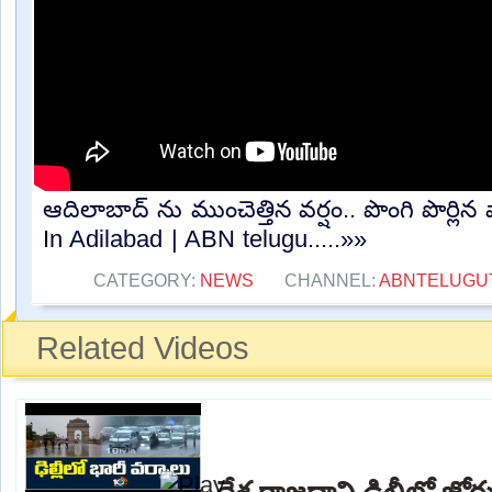
ఆదిలాబాద్ ను ముంచెత్తిన వర్షం.. పొంగి పొర్ల
In Adilabad | ABN telugu.....»»
CATEGORY:
NEWS
CHANNEL:
ABNTELUGU
Related Videos
దేశ రాజధాని ఢిల్లీలో జ