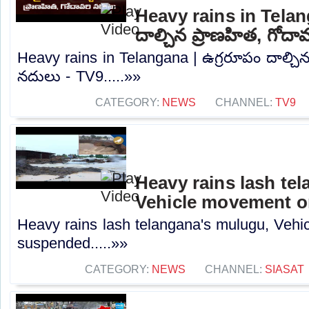
Heavy rains in Telan
దాల్చిన ప్రాణహిత, గోదా
Heavy rains in Telangana | ఉగ్రరూపం దాల్చిన
నదులు - TV9.....»»
CATEGORY:
NEWS
CHANNEL:
TV9
Heavy rains lash te
Vehicle movement 
Heavy rains lash telangana's mulugu, Veh
suspended.....»»
CATEGORY:
NEWS
CHANNEL:
SIASAT