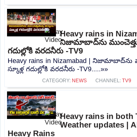
Heavy rains in Niza
నిజామాబాద్‌ను ముంచెత్తుత
గదుల్లోకి వరదనీరు -TV9
Heavy rains in Nizamabad | నిజామాబాద్‌ను ము
స్కూళ్ల గదుల్లోకి వరదనీరు -TV9.....»»
CATEGORY:
NEWS
CHANNEL:
TV9
Heavy rains in both T
Weather updates | A
Heavy Rains