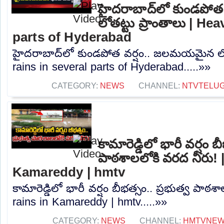
హైదరాబాద్‌లో కుండపో
లోతట్టు ప్రాంతాలు | He
parts of Hyderabad
హైదరాబాద్‌లో కుండపోత వర్షం.. జలమయమైన లోత
rains in several parts of Hyderabad.....»»
CATEGORY:
NEWS
CHANNEL:
NTVTELU
కామారెడ్డిలో భారీ వర్షం బ
పాఠశాలలోకి వరద నీరు! 
Kamareddy | hmtv
కామారెడ్డిలో భారీ వర్షం బీభత్సం.. ప్రభుత్వ పాఠ
rains in Kamareddy | hmtv.....»»
CATEGORY:
NEWS
CHANNEL:
HMTVNE