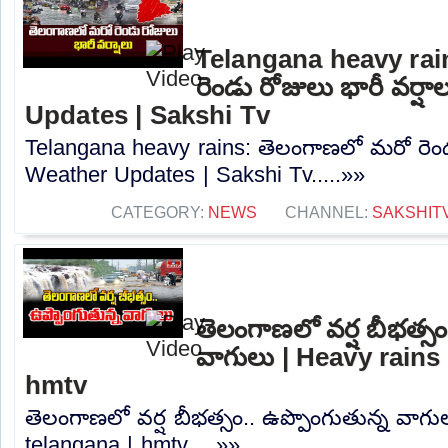
Telangana heavy rai
రెండు రోజులు భారీ వర్ష
Updates | Sakshi Tv
Telangana heavy rains: తెలంగాణలో మరో రెండు
Weather Updates | Sakshi Tv.....»»
CATEGORY:
NEWS
CHANNEL:
SAKSHIT
తెలంగాణలో వర్ష బీభత్సం
వాగులు | Heavy rains 
hmtv
తెలంగాణలో వర్ష బీభత్సం.. ఉప్పొంగుతున్న వాగు
telangana | hmtv.....»»