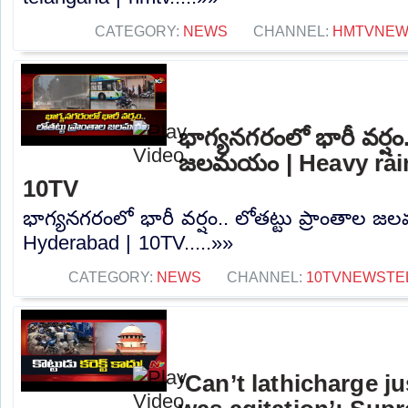
CATEGORY:
NEWS
CHANNEL:
HMTVNE
భాగ్యనగరంలో భారీ వర్షం.
జలమయం | Heavy rain
10TV
భాగ్యనగరంలో భారీ వర్షం.. లోతట్టు ప్రాంతాల 
Hyderabad | 10TV.....»»
CATEGORY:
NEWS
CHANNEL:
10TVNEWSTE
‘Can’t lathicharge j