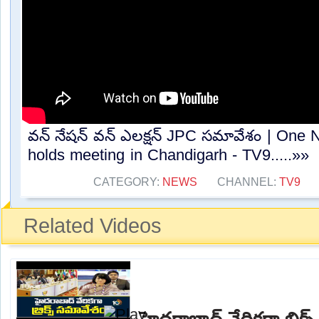
వన్ నేషన్ వన్ ఎలక్షన్ JPC సమావేశం | One 
holds meeting in Chandigarh - TV9.....»»
CATEGORY:
NEWS
CHANNEL:
TV9
Related Videos
హైదరాబాద్ వేదికగా బ్రిక