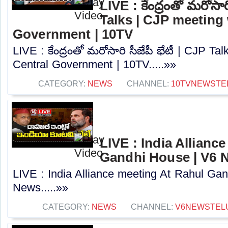
LIVE : కేంద్రంతో మరోసారి
Talks | CJP meeting 
Government | 10TV
LIVE : కేంద్రంతో మరోసారి సీజేపీ భేటీ | CJP Ta
Central Government | 10TV.....»»
CATEGORY:
NEWS
CHANNEL:
10TVNEWSTE
LIVE : India Allianc
Gandhi House | V6 
LIVE : India Alliance meeting At Rahul Ga
News.....»»
CATEGORY:
NEWS
CHANNEL:
V6NEWSTEL