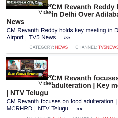
CM Revanth Reddy h
in Delhi Over Adilab
News
CM Revanth Reddy holds key meeting in D
Airport | TV5 News.....»»
CATEGORY:
NEWS
CHANNEL:
TV5NEW
CM Revanth focuses
adulteration | Key
| NTV Telugu
CM Revanth focuses on food adulteration |
MCRHRD | NTV Telugu.....»»