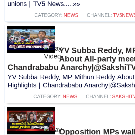
unions | TV5 News.....»»
CATEGORY:
NEWS
CHANNEL:
TV5NEW
YV Subba Reddy, M
About All-party meet
Chandrababu Anarchy|@SakshiT
YV Subba Reddy, MP Mithun Reddy About A
Highlights | Chandrababu Anarchy|@Sakshi
CATEGORY:
NEWS
CHANNEL:
SAKSHIT
Opposition MPs walks