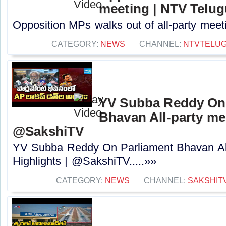
meeting | NTV Telug
Opposition MPs walks out of all-party meeti
CATEGORY:
NEWS
CHANNEL:
NTVTELU
YV Subba Reddy On 
Bhavan All-party mee
@SakshiTV
YV Subba Reddy On Parliament Bhavan All
Highlights | @SakshiTV.....»»
CATEGORY:
NEWS
CHANNEL:
SAKSHIT