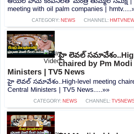
ఆయిల్ పామ్ కంపెనీలతో మంత్రి తుమ్మల సమీక్ష 
meeting with oil palm companies | hmtv.....
CATEGORY:
NEWS
CHANNEL:
HMTVNE
హై లెవల్ సమావేశం..Hi
chaired by Pm Modi 
Ministers | TV5 News
హై లెవల్ సమావేశం..High-level meeting chai
Central Ministers | TV5 News.....»»
CATEGORY:
NEWS
CHANNEL:
TV5NEW