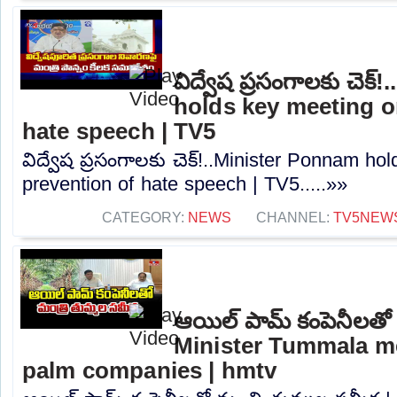
విద్వేష ప్రసంగాలకు చెక
holds key meeting o
hate speech | TV5
విద్వేష ప్రసంగాలకు చెక్!..Minister Ponnam h
prevention of hate speech | TV5.....»»
CATEGORY:
NEWS
CHANNEL:
TV5NEW
ఆయిల్ పామ్ కంపెనీలతో మ
Minister Tummala me
palm companies | hmtv