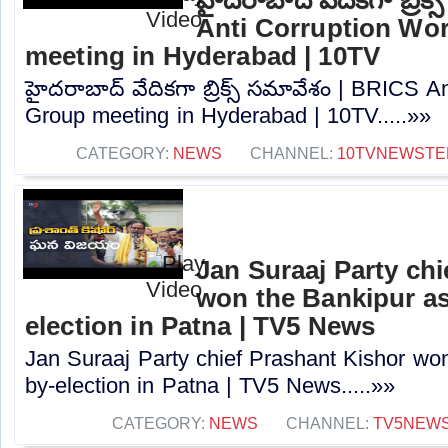
Anti Corruption Wo
meeting in Hyderabad | 10TV
హైదరాబాద్ వేదికగా బ్రిక్స్ సమావేశం | BRICS A
Group meeting in Hyderabad | 10TV.....»»
CATEGORY:
NEWS
CHANNEL:
10TVNEWSTE
Jan Suraaj Party chi
won the Bankipur a
election in Patna | TV5 News
Jan Suraaj Party chief Prashant Kishor wo
by-election in Patna | TV5 News.....»»
CATEGORY:
NEWS
CHANNEL:
TV5NEW