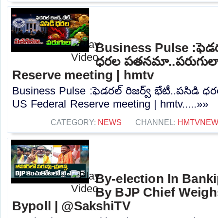
Business Pulse :ఫెడరల్
ధరల పతనమా..పరుగులా.
Reserve meeting | hmtv
Business Pulse :ఫెడరల్ రిజర్వ్ భేటీ..పసిడి
US Federal Reserve meeting | hmtv.....»»
CATEGORY:
NEWS
CHANNEL:
HMTVNE
By-election In Banki
By BJP Chief Weigh
Bypoll | @SakshiTV