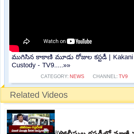
ముగిసిన కాకాణి మూడు రోజుల కస్టడీ | Kaka
Custody - TV9.....»»
CATEGORY:
NEWS
CHANNEL:
TV9
Related Videos
పోలీసుల కస్టడీలో మాజీ మ