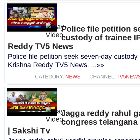
Police file petition
custody of trainee 
Reddy TV5 News
Police file petition seek seven-day custody
Krishna Reddy TV5 News.....»»
CATEGORY:
NEWS
CHANNEL:
TV5NEW
Jagga reddy rahul 
congress telangana 
| Sakshi Tv