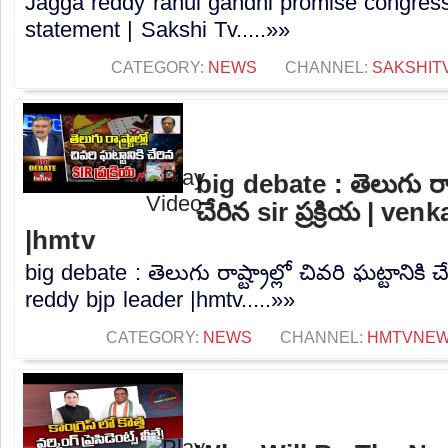
Jagga reddy rahul gandhi promise congress 
statement | Sakshi Tv.....»»
CATEGORY:
NEWS
CHANNEL:
SAKSHIT
big debate : తెలుగు రాష్ట
చేరిన sir ప్రక్రియ | ve
|hmtv
big debate : తెలుగు రాష్ట్రాల్లో చివరి ఘట్టానికి చే
reddy bjp leader |hmtv.....»»
CATEGORY:
NEWS
CHANNEL:
HMTVNE