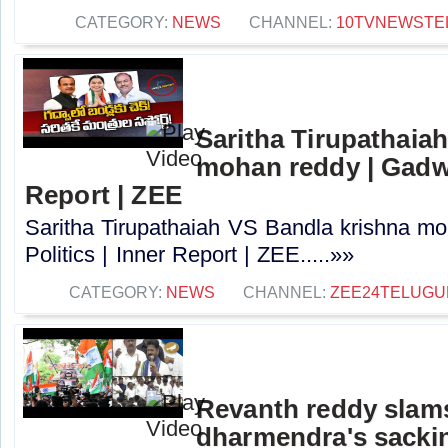
CATEGORY:
NEWS
CHANNEL:
10TVNEWSTE
Saritha Tirupathaia
mohan reddy | Gadwal
Report | ZEE
Saritha Tirupathaiah VS Bandla krishna m
Politics | Inner Report | ZEE.....»»
CATEGORY:
NEWS
CHANNEL:
ZEE24TELUG
Revanth reddy slam
dharmendra's sacki