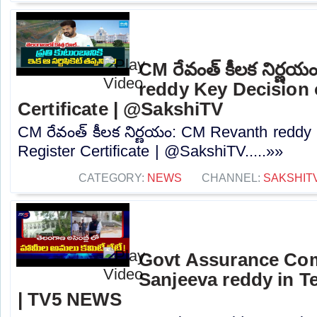
CM రేవంత్ కీలక నిర్ణ
reddy Key Decision 
Certificate | @SakshiTV
CM రేవంత్ కీలక నిర్ణయం: CM Revanth reddy
Register Certificate | @SakshiTV.....»»
CATEGORY:
NEWS
CHANNEL:
SAKSHIT
Govt Assurance Com
Sanjeeva reddy in 
| TV5 NEWS