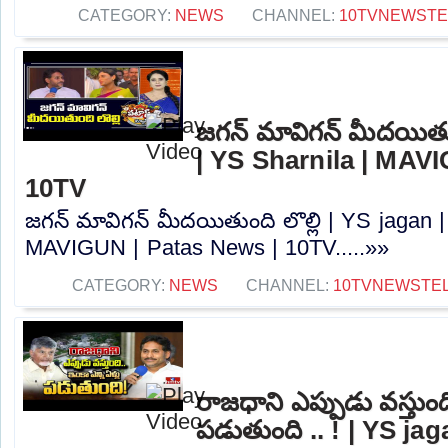
CATEGORY:
NEWS
CHANNEL:
10TVNEWST
జగన్ మావిగన్ మీదయితుం
| YS Sharnila | MAV
10TV
జగన్ మావిగన్ మీదయితుంది లొల్లి | YS jagan |
MAVIGUN | Patas News | 10TV.....»»
CATEGORY:
NEWS
CHANNEL:
10TVNEWSTE
రాజధాని ఎప్పుడు వస్తుంది
పడుతుంది .. ! | YS ja