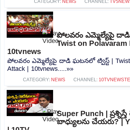
CATEGORY:
NEWS
CHANNEL:
TV5NEW
పోలవరం ఎమ్మెల్యేపై దాడి
Twist on Polavaram 
10tvnews
పోలవరం ఎమ్మెల్యేపై దాడి ఘటనలో ట్విస్ట్ | Tw
Attack | 10tvnews.....»»
CATEGORY:
NEWS
CHANNEL:
10TVNEWST
Super Punch | ప్రశ్నిస్త
బాధ్యులను చేయరు? |
| 10TV