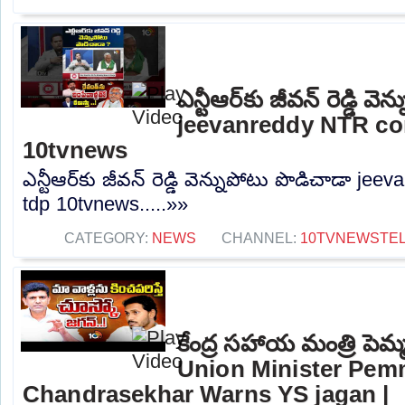
ఎన్టీఆర్‌కు జీవన్ రెడ్డి వ
jeevanreddy NTR co
10tvnews
ఎన్టీఆర్‌కు జీవన్ రెడ్డి వెన్నుపోటు పొడిచాడా 
tdp 10tvnews.....»»
CATEGORY:
NEWS
CHANNEL:
10TVNEWSTE
కేంద్ర సహాయ మంత్రి పెమ్మస
Union Minister Pem
Chandrasekhar Warns YS jagan |