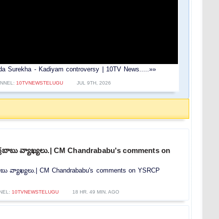
Konda Surekha - Kadiyam controversy | 10TV News.....»»
NNEL:
10TVNEWSTELUGU
JUL 9TH, 2026
ంద్రబాబు వ్యాఖ్యలు.| CM Chandrababu's comments on
్రబాబు వ్యాఖ్యలు.| CM Chandrababu's comments on YSRCP
NEL:
10TVNEWSTELUGU
18 HR. 49 MIN. AGO