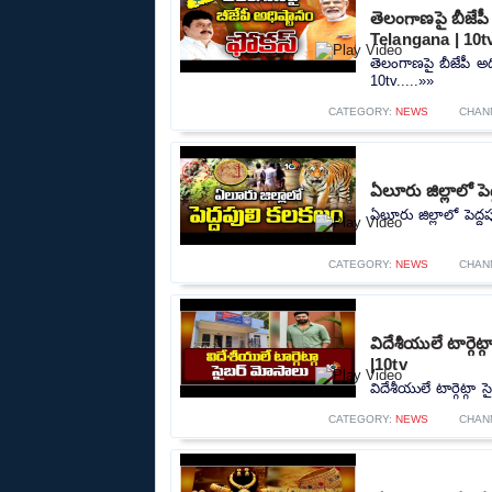
తెలంగాణపై బీజేప
Telangana | 10t
తెలంగాణపై బీజేపీ అ
10tv.....»»
CATEGORY:
NEWS
CHAN
ఏలూరు జిల్లాలో పె
ఏలూరు జిల్లాలో పెద్ద
CATEGORY:
NEWS
CHAN
విదేశీయులే టార్గె
|10tv
విదేశీయులే టార్గెట్గా
CATEGORY:
NEWS
CHAN