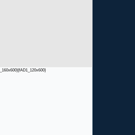
_160x600}
{fAD1_120x600}