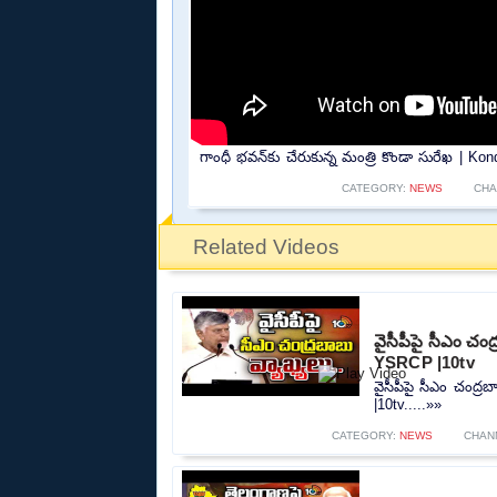
గాంధీ భవన్‌కు చేరుకున్న మంత్రి కొండా సురేఖ | 
CATEGORY:
NEWS
CHA
Related Videos
వైసీపీపై సీఎం చ
YSRCP |10tv
వైసీపీపై సీఎం చంద
|10tv.....»»
CATEGORY:
NEWS
CHAN