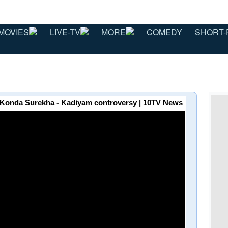
MOVIES
LIVE-TV
MORE
COMEDY
SHORT-
రేఖ | Konda Surekha - Kadiyam controversy | 10TV News