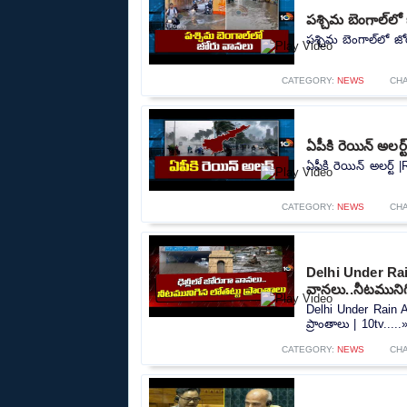
పశ్చిమ బెంగాల్‌ల
పశ్చిమ బెంగాల్‌లో జ
CATEGORY:
NEWS
CH
ఏపీకి రెయిన్ అలర్
ఏపీకి రెయిన్ అలర్ట్ 
CATEGORY:
NEWS
CH
Delhi Under Rain
వానలు..నీటమునిగి
Delhi Under Rain A
ప్రాంతాలు | 10tv.....
CATEGORY:
NEWS
CH