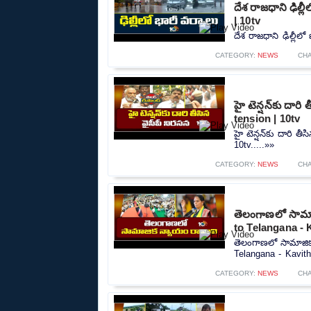
దేశ రాజధాని ఢిల్
| 10tv
దేశ రాజధాని ఢిల్లీల
CATEGORY:
NEWS
CH
హై టెన్షన్‌కు దార
tension | 10tv
హై టెన్షన్‌కు దారి 
10tv.....»»
CATEGORY:
NEWS
CH
తెలంగాణలో సామాజ
to Telangana - 
తెలంగాణలో సామాజిక
Telangana - Kavitha
CATEGORY:
NEWS
CH