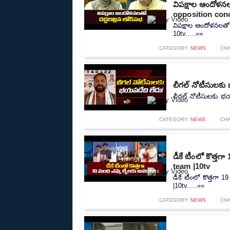
విపక్షాల ఆందోళన
opposition conc
విపక్షాల ఆందోళనలతో
10tv.....»»
CATEGORY:
NEWS
CH
లీగల్ నోటీసులకు 
లీగల్ నోటీసులకు భయప
CATEGORY:
NEWS
CH
డీకే టీంలో కొత్త
team |10tv
డీకే టీంలో కొత్తగా
|10tv.....»»
CATEGORY:
NEWS
CH