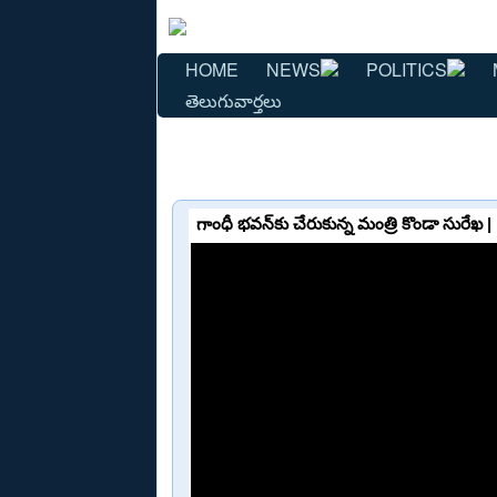
HOME
NEWS
POLITICS
తెలుగువార్తలు
గాంధీ భవన్‌కు చేరుకున్న మంత్రి కొండా సు