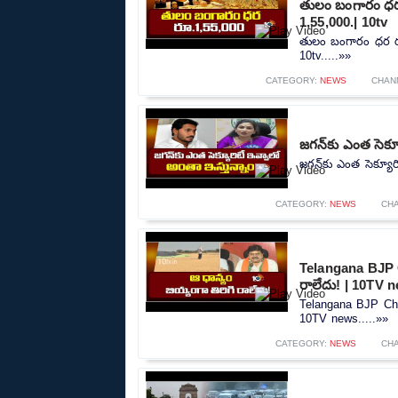
తులం బంగారం ధర 
1,55,000.| 10tv
తులం బంగారం ధర రూ
10tv.....»»
CATEGORY:
NEWS
CHAN
జగన్‌కు ఎంత సెక్
జగన్‌కు ఎంత సెక్యూర
CATEGORY:
NEWS
CH
Telangana BJP C
రాలేదు! | 10TV 
Telangana BJP Chie
10TV news.....»»
CATEGORY:
NEWS
CH