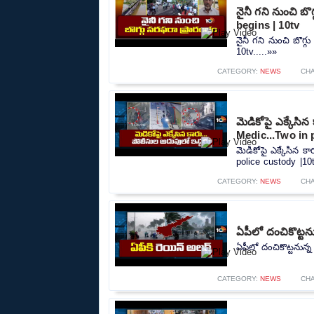
నైనీ గని నుంచి బ
begins | 10tv
నైనీ గని నుంచి బొగ్
10tv.....»»
CATEGORY:
NEWS
CH
మెడికోపై ఎక్కేసి
Medic...Two in 
మెడికోపై ఎక్కేసిన 
police custody |10t
CATEGORY:
NEWS
CH
ఏపీలో దంచికొట్టను
ఏపీలో దంచికొట్టనున్న
CATEGORY:
NEWS
CH