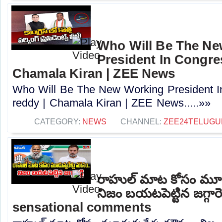
Who Will Be The N
President In Congres
Chamala Kiran | ZEE News
Who Will Be The New Working President I
reddy | Chamala Kiran | ZEE News.....»»
CATEGORY:
NEWS
CHANNEL:
ZEE24TELUG
రాహుల్ మాట కోసం మూడు
నిజం బయటపెట్టిన జగ్గారె
sensational comments