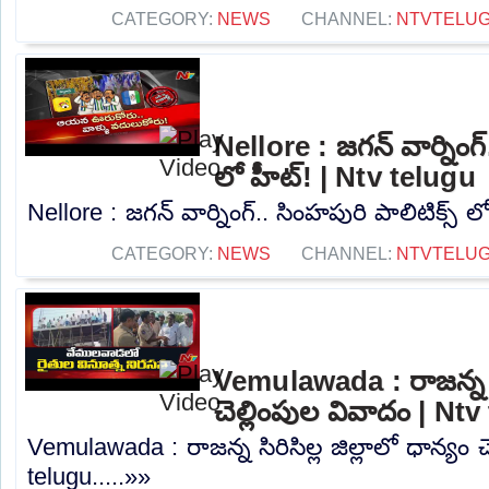
CATEGORY:
NEWS
CHANNEL:
NTVTELU
Nellore : జగన్ వార్నింగ్
లో హీట్! | Ntv telugu
Nellore : జగన్ వార్నింగ్.. సింహపురి పాలిటిక్స్ ల
CATEGORY:
NEWS
CHANNEL:
NTVTELU
Vemulawada : రాజన్న సిర
చెల్లింపుల వివాదం | Nt
Vemulawada : రాజన్న సిరిసిల్ల జిల్లాలో ధాన్యం 
telugu.....»»