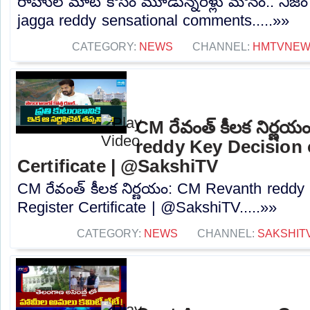
రాహుల్ మాట కోసం మూడున్నరేళ్లు మౌనం.. నిజం బయ
jagga reddy sensational comments.....»»
CATEGORY:
NEWS
CHANNEL:
HMTVNE
CM రేవంత్ కీలక నిర్ణ
reddy Key Decision 
Certificate | @SakshiTV
CM రేవంత్ కీలక నిర్ణయం: CM Revanth reddy
Register Certificate | @SakshiTV.....»»
CATEGORY:
NEWS
CHANNEL:
SAKSHIT