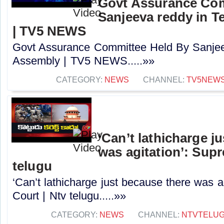
Govt Assurance Com
Sanjeeva reddy in 
| TV5 NEWS
Govt Assurance Committee Held By Sanjee
Assembly | TV5 NEWS.....»»
CATEGORY:
NEWS
CHANNEL:
TV5NEW
‘Can’t lathicharge j
was agitation’: Sup
telugu
‘Can’t lathicharge just because there was a
Court | Ntv telugu.....»»
CATEGORY:
NEWS
CHANNEL:
NTVTELU