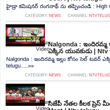
హైడ్రా కమిషనర్ రంగనాథ్ ను తప్పించండి : High C
CATEGORY:
NEWS
CHANNEL:
NTVTELU
Nalgonda : ఇందిరమ్మ ఇల
ఎక్కిన యువకుడు | Ntv
Nalgonda : ఇందిరమ్మ ఇల్లు కోసం సెల్ టవర్ ఎ
telugu.....»»
CATEGORY:
NEWS
CHANNEL:
NTVTELU
సిజేపీ నేతల కీలక ప్రెస్