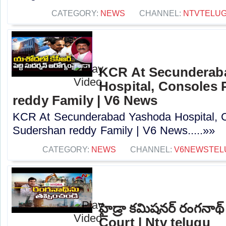
CATEGORY:
NEWS
CHANNEL:
NTVTELU
KCR At Secunderab
Hospital, Consoles
reddy Family | V6 News
KCR At Secunderabad Yashoda Hospital, 
Sudershan reddy Family | V6 News.....»»
CATEGORY:
NEWS
CHANNEL:
V6NEWSTEL
హైడ్రా కమిషనర్ రంగనాథ్
Court | Ntv telugu