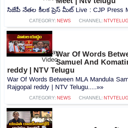
Meet | Ntv telugu
సిజేపీ నేతల కీలక ప్రెస్ మీట్ Live : CJP Press 
CATEGORY:
NEWS
CHANNEL:
NTVTELU
War Of Words Betw
Samuel And Komatir
reddy | NTV Telugu
War Of Words Between MLA Mandula Sam
Rajgopal reddy | NTV Telugu.....»»
CATEGORY:
NEWS
CHANNEL:
NTVTELU