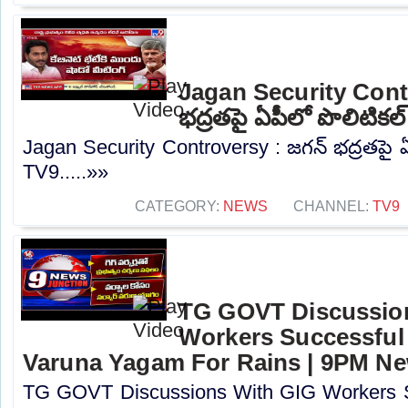
Jagan Security Contr
భద్రతపై ఏపీలో పొలిటికల
Jagan Security Controversy : జగన్‌ భద్రతపై ఏ
TV9.....»»
CATEGORY:
NEWS
CHANNEL:
TV9
TG GOVT Discussio
Workers Successful
Varuna Yagam For Rains | 9PM N
TG GOVT Discussions With GIG Workers 