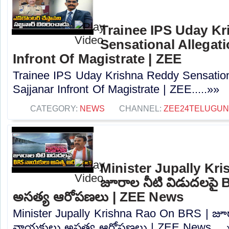
Trainee IPS Uday K
Sensational Allegat
Infront Of Magistrate | ZEE
Trainee IPS Uday Krishna Reddy Sensation
Sajjanar Infront Of Magistrate | ZEE.....»»
CATEGORY:
NEWS
CHANNEL:
ZEE24TELUGU
Minister Jupally Kr
జూరాల నీటి విడుదలపై
అసత్య ఆరోపణలు | ZEE News
Minister Jupally Krishna Rao On BRS | జూ
నాయకులు అసత్య ఆరోపణలు | ZEE News.....