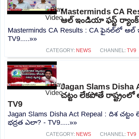
Masterminds CA Resu
ఆల్ ఇండియా ఫస్ట్ ర్యాంక
Masterminds CA Results : CA ఫైనల్‌లో ఆల్ ఇం
TV9.....»»
CATEGORY:
NEWS
CHANNEL:
TV9
Jagan Slams Disha A
చట్టం లేకపోతే రాష్ట్రంల
TV9
Jagan Slams Disha Act Repeal : దిశ చట్టం లేక
భద్రత ఎలా? - TV9.....»»
CATEGORY:
NEWS
CHANNEL:
TV9