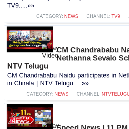
TV9.....»»
CATEGORY:
NEWS
CHANNEL:
TV9
CM Chandrababu Nai
Nethanna Sevalo Sch
NTV Telugu
CM Chandrababu Naidu participates in N
in Chirala | NTV Telugu.....»»
CATEGORY:
NEWS
CHANNEL:
NTVTELUG
Speed News | 11 PM