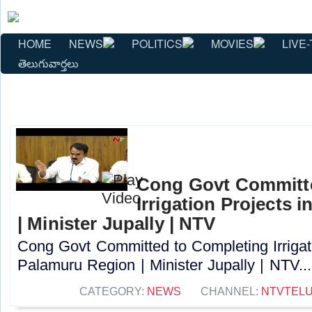
HOME
NEWS
POLITICS
MOVIES
LIVE-
తెలుగువార్తలు
Cong Govt Committ
Irrigation Projects 
| Minister Jupally | NTV
Cong Govt Committed to Completing Irrigati
Palamuru Region | Minister Jupally | NTV...
CATEGORY:
NEWS
CHANNEL:
NTVTEL