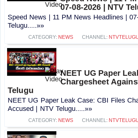
07-08-2026 | NTV Te
Speed News | 11 PM News Headlines | 07
Telugu.....»»
CATEGORY:
NEWS
CHANNEL:
NTVTELUG
NEET UG Paper Leak
Chargesheet Agains
Telugu
NEET UG Paper Leak Case: CBI Files Cha
Accused | NTV Telugu.....»»
CATEGORY:
NEWS
CHANNEL:
NTVTELUG