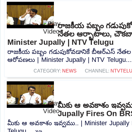
రాజకీయ పబ్బం గడుపుకోవ
నేతల ఆర్భాటాలు, చౌకబ
Minister Jupally | NTV Telugu
రాజకీయ పబ్బం గడుపుకోవడానికే బీఆర్ఎస్ నేతల
ఆరోపణలు | Minister Jupally | NTV Telugu...
CATEGORY:
NEWS
CHANNEL:
NTVTEL
మీకు ఆ అవకాశం ఇవ్వము
Jupally Fires On BR
మీకు ఆ అవకాశం ఇవ్వము.. | Minister Jupall
Telugu.....»»