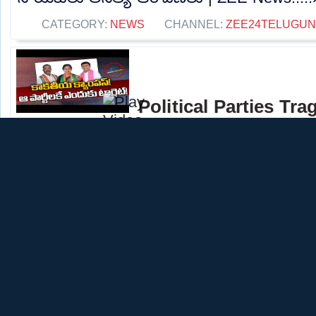
CATEGORY:
NEWS
CHANNEL:
ZEE24TELUGU
Political Parties Tra
GEN Z Students | War
Inner Report | ZEE News
Political Parties Trageting Kakatiya GEN Z
Politics | Inner Report | ZEE News.....»»
CATEGORY:
NEWS
CHANNEL:
ZEE24TELUGU
LIVE: LPG e-KYC De