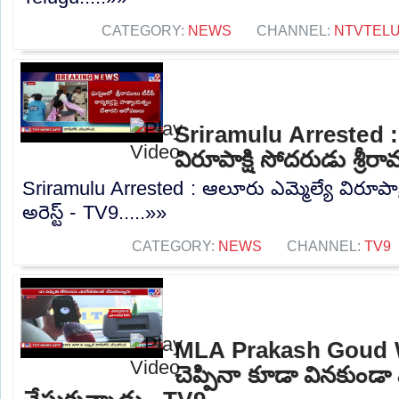
CATEGORY:
NEWS
CHANNEL:
NTVTEL
Sriramulu Arrested : 
విరూపాక్షి సోదరుడు శ్రీరా
Sriramulu Arrested : ఆలూరు ఎమ్మెల్యే విరూపాక్
అరెస్ట్‌ - TV9.....»»
CATEGORY:
NEWS
CHANNEL:
TV9
MLA Prakash Goud W
చెప్పినా కూడా వినకుండా ఎ