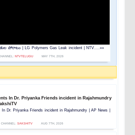
ాధితుల పోరాటం | LG Polymers Gas Leak incident | NTV.....»»
CHANNEL:
NTVTELUGU
MAY 7TH, 2026
ts In Dr. Priyanka Friends incident in Rajahmundry
SakshiTV
In Dr. Priyanka Friends incident in Rajahmundry | AP News |
CHANNEL:
SAKSHITV
AUG 7TH, 2026