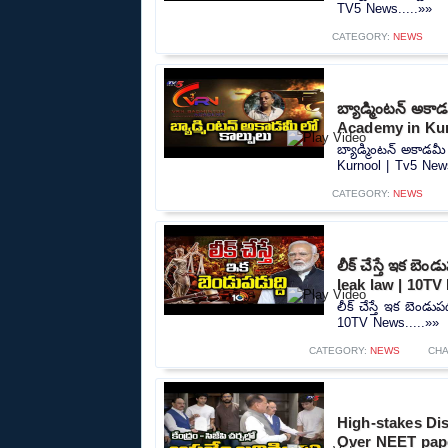
TV5 News.....»»
CATEGORY:
NEWS
బ్యాడ్మింటన్ అకా
Academy in Kur
బ్యాడ్మింటన్ అకాడమ
Kurnool | Tv5 News
CATEGORY:
NEWS
లీక్ చేస్తే ఇక బ
leak law | 10T
లీక్ చేస్తే ఇక బెండ
10TV News.....»»
CATEGORY:
NEWS
CHA
High-stakes Di
Over NEET pape