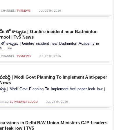
CHANNEL:
TV5NEWS
JUL 27TH, 2026
డమీ లో కాల్పులు | Gunfire incident near Badminton
nool | Tv5 News
ీ లో కాల్పులు | Gunfire incident near Badminton Academy in
.....»»
CHANNEL:
TV5NEWS
JUL 26TH, 2026
ెండుపడుద్ది | Modi Govt Planning To Implement Anti-paper
V News
ుపడుద్ది | Modi Govt Planning To Implement Anti-paper leak law |
NNEL:
10TVNEWSTELUGU
JUL 24TH, 2026
scussions in Delhi B/W Union Ministers CJP Leaders
r leak row | TV5