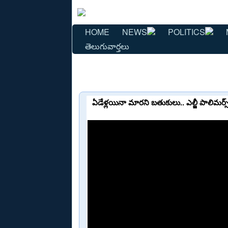
HOME
NEWS
POLITICS
తెలుగువార్తలు
ఏడేళ్లయినా మారని బతుకులు.. ఎల్జీ పాలిమర