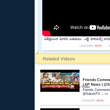
ఏడేళ్లయినా మారని బతుకులు.. ఎల్జీ పాలిమర్స్ బ
CATEGORY:
NEWS
Related Videos
Friends Commen
| AP News | @
Friends Comments 
@SakshiTV.....»»
CATEGORY:
NEWS