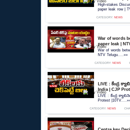
High-stakes Discu
paper leak row | T
CATEGORY:
NEWS
War of words be
paper leak | NT
War of words betwe
NTV Telugu.....»»
CATEGORY:
NEWS
LIVE : కేంద్ర క్య
India | CJP Pro
LIVE : కేంద్ర క్యాబి
Protest |10TV.....»
CATEGORY:
NEWS
CHA
Centre key Deci