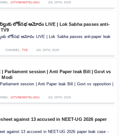
NNEL:
10TVNEWSTELUGU
JUL 29TH, 2026
్‌ బిల్లుకు లోక్‌సభ ఆమోదం LIVE | Lok Sabha passes anti-
- TV9
 బిల్లుకు లోక్‌సభ ఆమోదం LIVE | Lok Sabha passes anti-paper leak
CHANNEL:
TV9
JUL 29TH, 2026
| Parliament session | Anti Paper leak Bill | Govt vs
M Modi
arliament session | Anti Paper leak Bill | Govt vs opposition |
NNEL:
10TVNEWSTELUGU
JUL 29TH, 2026
gesheet against 13 accused in NEET-UG 2026 paper
heet against 13 accused in NEET-UG 2026 paper leak case -