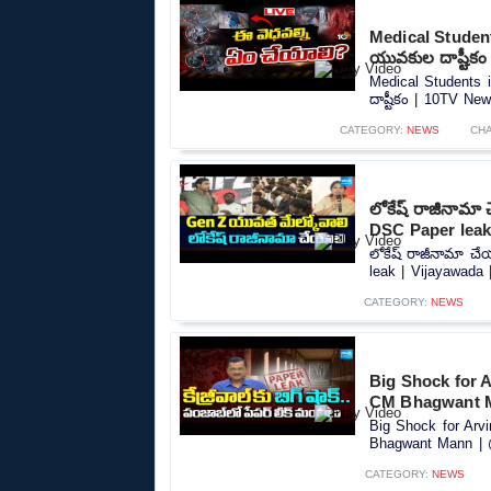
Medical Students
యువకుల దాష్టీకం
Medical Students i
దాష్టీకం | 10TV New
CATEGORY:
NEWS
CH
లోకేష్ రాజీనామ
DSC Paper leak
లోకేష్ రాజీనామా 
leak | Vijayawada 
CATEGORY:
NEWS
Big Shock for A
CM Bhagwant 
Big Shock for Arvi
Bhagwant Mann | 
CATEGORY:
NEWS