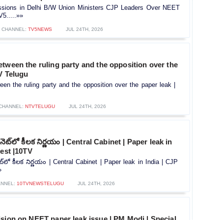
ssions in Delhi B/W Union Ministers CJP Leaders Over NEET
V5.....»»
CHANNEL:
TV5NEWS
JUL 24TH, 2026
tween the ruling party and the opposition over the
V Telugu
en the ruling party and the opposition over the paper leak |
CHANNEL:
NTVTELUGU
JUL 24TH, 2026
ాబినెట్‌లో కీలక నిర్ణయం | Central Cabinet | Paper leak in
test |10TV
నెట్‌లో కీలక నిర్ణయం | Central Cabinet | Paper leak in India | CJP
»
NNEL:
10TVNEWSTELUGU
JUL 24TH, 2026
sion on NEET paper leak issue | PM Modi | Special