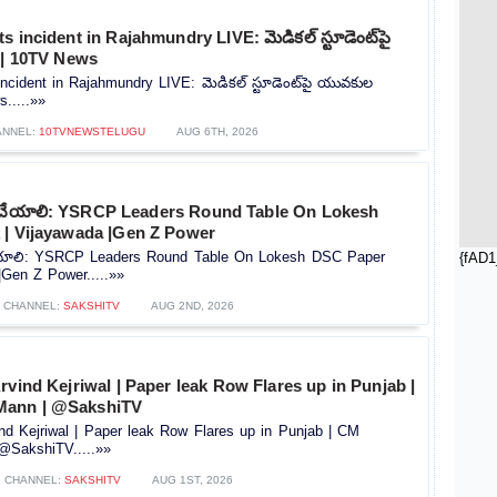
 incident in Rajahmundry LIVE: మెడికల్‌ స్టూడెంట్‌పై
 | 10TV News
ncident in Rajahmundry LIVE: మెడికల్‌ స్టూడెంట్‌పై యువకుల
s.....»»
ANNEL:
10TVNEWSTELUGU
AUG 6TH, 2026
ా చేయాలి: YSRCP Leaders Round Table On Lokesh
 | Vijayawada |Gen Z Power
చేయాలి: YSRCP Leaders Round Table On Lokesh DSC Paper
{fAD1
|Gen Z Power.....»»
CHANNEL:
SAKSHITV
AUG 2ND, 2026
rvind Kejriwal | Paper leak Row Flares up in Punjab |
Mann | @SakshiTV
nd Kejriwal | Paper leak Row Flares up in Punjab | CM
@SakshiTV.....»»
CHANNEL:
SAKSHITV
AUG 1ST, 2026