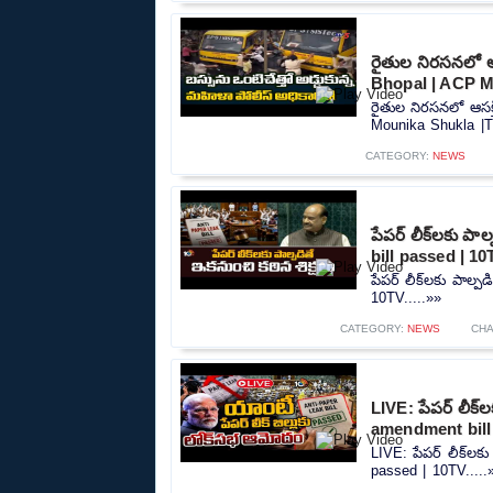
రైతుల నిరసనలో ఆస
Bhopal | ACP M
రైతుల నిరసనలో ఆసక్త
Mounika Shukla |T
CATEGORY:
NEWS
పేపర్‌ లీక్‌లకు ప
bill passed | 10
పేపర్‌ లీక్‌లకు పాల్
10TV.....»»
CATEGORY:
NEWS
CHA
LIVE: పేపర్‌ లీక్‌
amendment bill
LIVE: పేపర్‌ లీక్‌లక
passed | 10TV.....