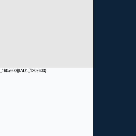
_160x600}
{fAD1_120x600}