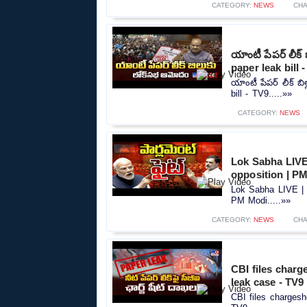
CATEGORY:
NEWS
CHA
యాంటీ పేపర్‌ లీక
paper leak bill 
యాంటీ పేపర్‌ లీక్‌
bill - TV9.....»»
CATEGORY:
NEWS
Lok Sabha LIVE 
opposition | P
Lok Sabha LIVE | P
PM Modi.....»»
CATEGORY:
NEWS
CHA
CBI files char
leak case - TV9
CBI files charges