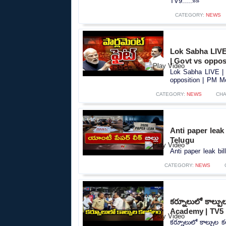
TV9.....»»
CATEGORY:
NEWS
Lok Sabha LIVE 
| Govt vs oppos
Lok Sabha LIVE | P
opposition | PM Mo
CATEGORY:
NEWS
CHA
Anti paper leak bi
Telugu
Anti paper leak bill
CATEGORY:
NEWS
కర్నూలులో కాల్ప
Academy | TV5
కర్నూలులో కాల్పుల 