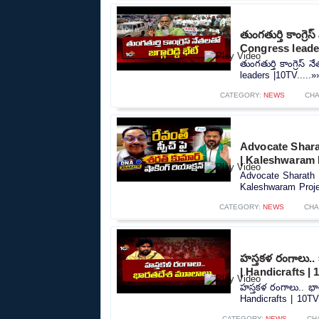
తుంగతుర్తి కాంగ్ర
Congress leade
తుంగతుర్తి కాంగ్రెస్
leaders |10TV.....»
CATEGORY:
NEWS
CH
Advocate Shar
| Kaleshwaram 
Advocate Sharath
Kaleshwaram Proje
CATEGORY:
NEWS
CHA
హస్తకళ రంగాలు.
| Handicrafts |
హస్తకళ రంగాలు.. 
Handicrafts | 10TV
CATEGORY:
NEWS
CH