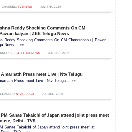
CHANNEL:
TV5NEWS
JUL 4TH, 2026
rishna Reddy Shocking Comments On CM
Pawan kalyan | ZEE Telugu News
hna Reddy Shocking Comments On CM Chandrababu | Pawan
gu News.....»»
NNEL:
ZEE24TELUGUNEWS
JUL 3RD, 2026
 Amarnath Press meet Live | Ntv Telugu
arnath Press meet Live | Ntv Telugu.....»»
CHANNEL:
NTVTELUGU
JUL 3RD, 2026
PM Sanae Takaichi of Japan attend joint press meet
ouse, Delhi - TV9
 Sanae Takaichi of Japan attend joint press meet at
elhi - TV9.....»»