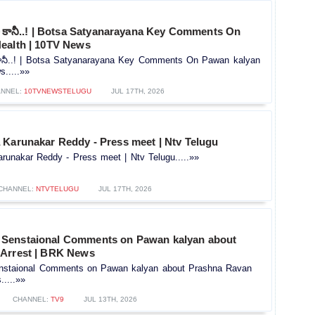
శా కానీ..! | Botsa Satyanarayana Key Comments On
ealth | 10TV News
 కానీ..! | Botsa Satyanarayana Key Comments On Pawan kalyan
.....»»
NNEL:
10TVNEWSTELUGU
JUL 17TH, 2026
 Karunakar Reddy - Press meet | Ntv Telugu
runakar Reddy - Press meet | Ntv Telugu.....»»
CHANNEL:
NTVTELUGU
JUL 17TH, 2026
Senstaional Comments on Pawan kalyan about
Arrest | BRK News
staional Comments on Pawan kalyan about Prashna Ravan
....»»
CHANNEL:
TV9
JUL 13TH, 2026