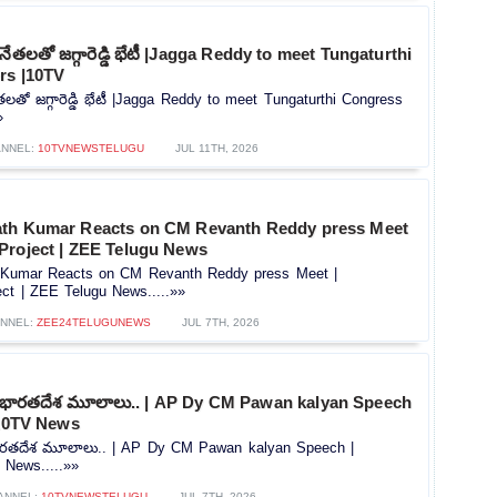
ెస్ నేతలతో జగ్గారెడ్డి భేటీ |Jagga Reddy to meet Tungaturthi
rs |10TV
 నేతలతో జగ్గారెడ్డి భేటీ |Jagga Reddy to meet Tungaturthi Congress
»
ANNEL:
10TVNEWSTELUGU
JUL 11TH, 2026
ath Kumar Reacts on CM Revanth Reddy press Meet
Project | ZEE Telugu News
 Kumar Reacts on CM Revanth Reddy press Meet |
ct | ZEE Telugu News.....»»
NNEL:
ZEE24TELUGUNEWS
JUL 7TH, 2026
. భారతదేశ మూలాలు.. | AP Dy CM Pawan kalyan Speech
 10TV News
భారతదేశ మూలాలు.. | AP Dy CM Pawan kalyan Speech |
 News.....»»
ANNEL:
10TVNEWSTELUGU
JUL 7TH, 2026