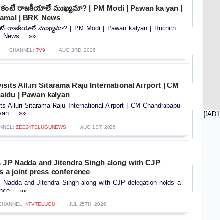
ణాల కంటే రాజకీయాలే ముఖ్యమా? | PM Modi | Pawan kalyan |
Kamal | BRK News
ల కంటే రాజకీయాలే ముఖ్యమా? | PM Modi | Pawan kalyan | Ruchith
 News.....»»
CHANNEL:
TV9
AUG 3RD, 2026
sits Alluri Sitarama Raju International Airport | CM
idu | Pawan kalyan
s Alluri Sitarama Raju International Airport | CM Chandrababu
an.....»»
{fAD1
NNEL:
ZEE24TELUGUNEWS
AUG 1ST, 2026
s JP Nadda and Jitendra Singh along with CJP
s a joint press conference
P Nadda and Jitendra Singh along with CJP delegation holds a
nce.....»»
CHANNEL:
NTVTELUGU
JUL 25TH, 2026