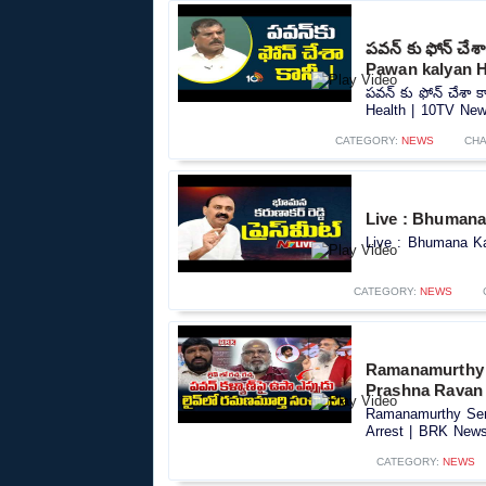
పవన్ కు ఫోన్ చే
Pawan kalyan H
పవన్ కు ఫోన్ చేశా
Health | 10TV News
CATEGORY:
NEWS
CHA
Live : Bhumana
Live : Bhumana Ka
CATEGORY:
NEWS
Ramanamurthy 
Prashna Ravan 
Ramanamurthy Sen
Arrest | BRK News.
CATEGORY:
NEWS