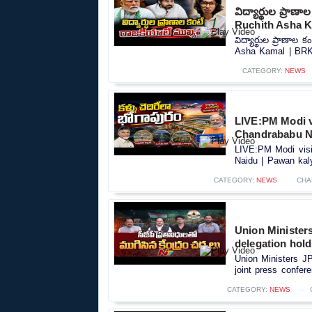
విద్యార్థుల ప్రా
Ruchith Asha 
విద్యార్థుల ప్రాణా
Asha Kamal | BRK
CATEGORY:
NEWS
LIVE:PM Modi vi
Chandrababu Na
LIVE:PM Modi visit
Naidu | Pawan kaly
CATEGORY:
NEWS
CHA
Union Minister
delegation hold
Union Ministers J
joint press confere
CATEGORY:
NEWS