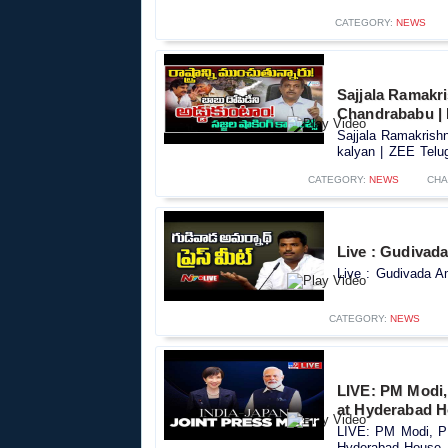
CATEGORY:
NEWS
Sajjala Ramak
Chandrababu | 
Sajjala Ramakris
kalyan | ZEE Telu
CATEGORY:
NEWS
CHA
Live : Gudivada
Live : Gudivada Am
CATEGORY:
NEWS
LIVE: PM Modi, 
at Hyderabad H
LIVE: PM Modi, PM
Hyderabad House, D