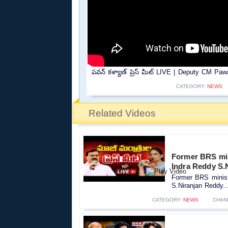
పవన్ కళ్యాణ్ ప్రెస్ మీట్ LIVE | Deputy CM Pa
CATEGORY:
NEWS
Related Videos
Former BRS minis
Indra Reddy S.
Former BRS ministe
S.Niranjan Reddy..
CATEGORY:
NEWS
CHAN