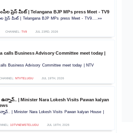
ఎంపీల ప్రెస్ మీట్ | Telangana BJP MPs press Meet - TV9
ీల ప్రెస్ మీట్ | Telangana BJP MPs press Meet - TV9.....»»
CHANNEL:
TV9
JUL 23RD, 2026
la calls Business Advisory Committee meet today |
calls Business Advisory Committee meet today | NTV
CHANNEL:
NTVTELUGU
JUL 19TH, 2026
 ఉన్నావ్.. | Minister Nara Lokesh Visits Pawan kalyan
News
న్నావ్.. | Minister Nara Lokesh Visits Pawan kalyan House |
NNEL:
10TVNEWSTELUGU
JUL 18TH, 2026