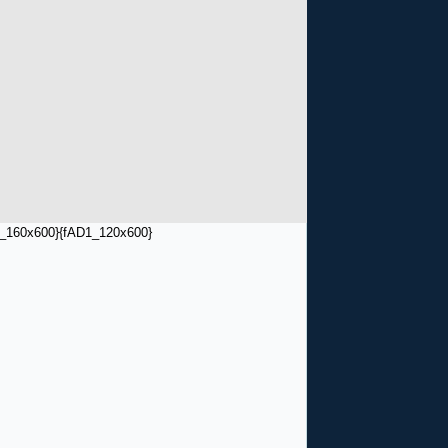
_160x600}
{fAD1_120x600}