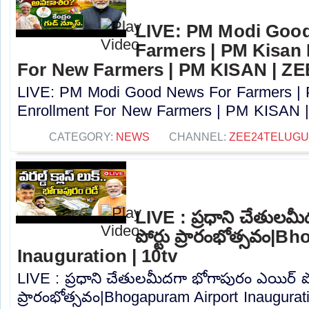
LIVE: PM Modi Goo
Farmers | PM Kisan
For New Farmers | PM KISAN | Z
LIVE: PM Modi Good News For Farmers |
Enrollment For New Farmers | PM KISAN |
CATEGORY:
NEWS
CHANNEL:
ZEE24TELUG
LIVE : ప్రధాని చేతులమ
పోర్టు ప్రారంభోత్సవం|
Inauguration | 10tv
LIVE : ప్రధాని చేతులమీదగా భోగాపురం ఎయిర్ పో
ప్రారంభోత్సవం|Bhogapuram Airport Inauguratio