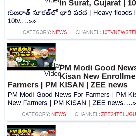
in Surat, Gujarat | 1
గుజరాత్‌ సూరత్‌లో భారి వరద | Heavy floods i
10tv.....»»
CATEGORY:
NEWS
CHANNEL:
10TVNEWSTE
PM Modi Good News
Kisan New Enrollme
Farmers | PM KISAN | ZEE news
PM Modi Good News For Farmers | PM Kis
New Farmers | PM KISAN | ZEE news.....
CATEGORY:
NEWS
CHANNEL:
ZEE24TELUG