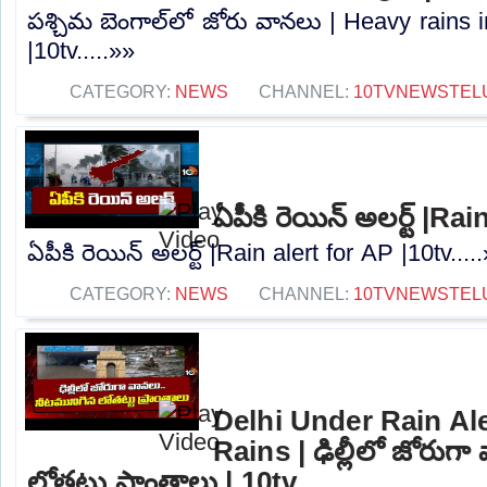
పశ్చిమ బెంగాల్‌లో జోరు వానలు | Heavy rains
|10tv.....»»
CATEGORY:
NEWS
CHANNEL:
10TVNEWSTEL
ఏపీకి రెయిన్ అలర్ట్ |Ra
ఏపీకి రెయిన్ అలర్ట్ |Rain alert for AP |10tv....
CATEGORY:
NEWS
CHANNEL:
10TVNEWSTEL
Delhi Under Rain Al
Rains | ఢిల్లీలో జోరుగ
లోతట్టు ప్రాంతాలు | 10tv