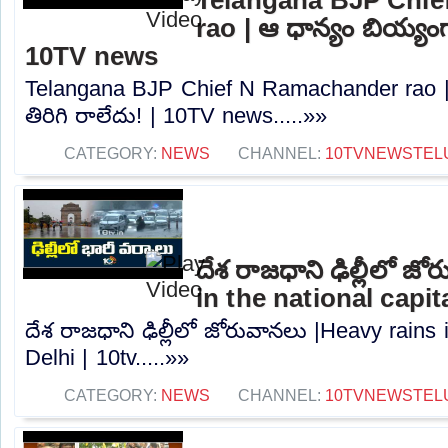
rao | ఆ ధాన్యం బియ్యంగా
10TV news
Telangana BJP Chief N Ramachander rao |
తిరిగి రాలేదు! | 10TV news.....»»
CATEGORY:
NEWS
CHANNEL:
10TVNEWSTEL
దేశ రాజధాని ఢిల్లీలో జ
in the national capita
దేశ రాజధాని ఢిల్లీలో జోరువానలు |Heavy rains i
Delhi | 10tv.....»»
CATEGORY:
NEWS
CHANNEL:
10TVNEWSTEL