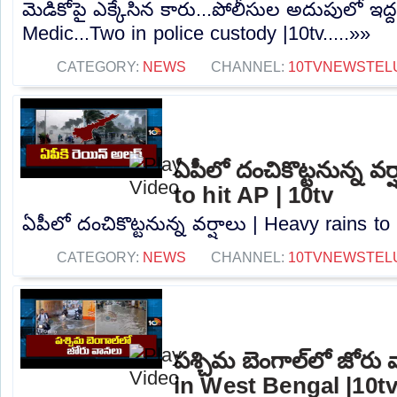
మెడికోపై ఎక్కేసిన కారు...పోలీసుల అదుపులో ఇద
Medic...Two in police custody |10tv.....»»
CATEGORY:
NEWS
CHANNEL:
10TVNEWSTEL
ఏపీలో దంచికొట్టనున్న వర
to hit AP | 10tv
ఏపీలో దంచికొట్టనున్న వర్షాలు | Heavy rains to 
CATEGORY:
NEWS
CHANNEL:
10TVNEWSTEL
పశ్చిమ బెంగాల్‌లో జోరు
in West Bengal |10t