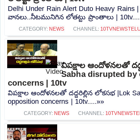
Delhi Under Rain Alert Duto Heavy Rains | ఢ
వానలు..నీటమునిగిన లోతట్టు ప్రాంతాలు | 10tv...
CATEGORY:
NEWS
CHANNEL:
10TVNEWSTEL
విపక్షాల ఆందోళనలతో దద్
Sabha disrupted by 
concerns | 10tv
విపక్షాల ఆందోళనలతో దద్దరిల్లిన లోకసభ |Lok S
opposition concerns | 10tv.....»»
CATEGORY:
NEWS
CHANNEL:
10TVNEWSTE