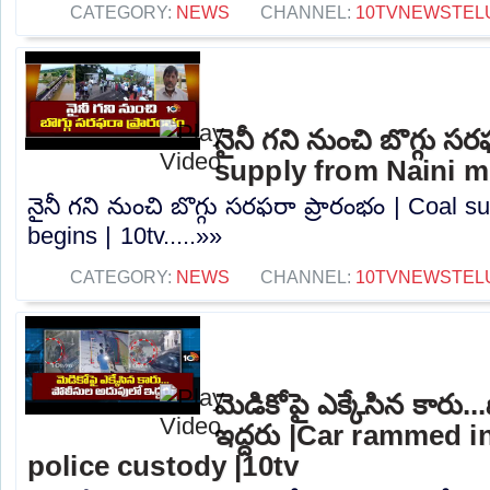
CATEGORY:
NEWS
CHANNEL:
10TVNEWSTEL
నైనీ గని నుంచి బొగ్గు స
supply from Naini mi
నైనీ గని నుంచి బొగ్గు సరఫరా ప్రారంభం | Coal 
begins | 10tv.....»»
CATEGORY:
NEWS
CHANNEL:
10TVNEWSTEL
మెడికోపై ఎక్కేసిన కారు
ఇద్దరు |Car rammed i
police custody |10tv