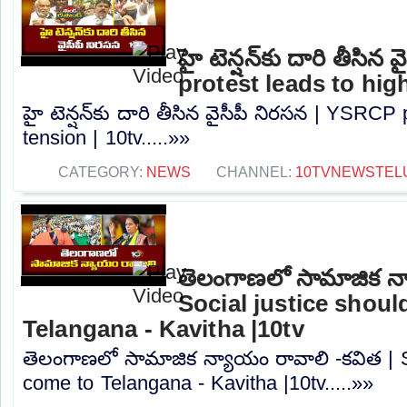
హై టెన్షన్‌కు దారి తీసి
protest leads to high
హై టెన్షన్‌కు దారి తీసిన వైసీపీ నిరసన | YSRCP
tension | 10tv.....»»
CATEGORY:
NEWS
CHANNEL:
10TVNEWSTEL
తెలంగాణలో సామాజిక న్
Social justice shou
Telangana - Kavitha |10tv
తెలంగాణలో సామాజిక న్యాయం రావాలి -కవిత | S
come to Telangana - Kavitha |10tv.....»»