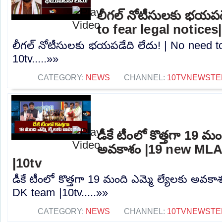
లీగల్ నోటీసులకు భయపడ
to fear legal notices
లీగల్ నోటీసులకు భయపడేది లేదు! | No need to 
10tv.....»»
CATEGORY:
NEWS
CHANNEL:
10TVNEWSTE
డీకే టీంలో కొత్తగా 19 మం
అవకాశం |19 new MLA
|10tv
డీకే టీంలో కొత్తగా 19 మంది ఎమ్మె ల్యేలకు అవక
DK team |10tv.....»»
CATEGORY:
NEWS
CHANNEL:
10TVNEWSTE