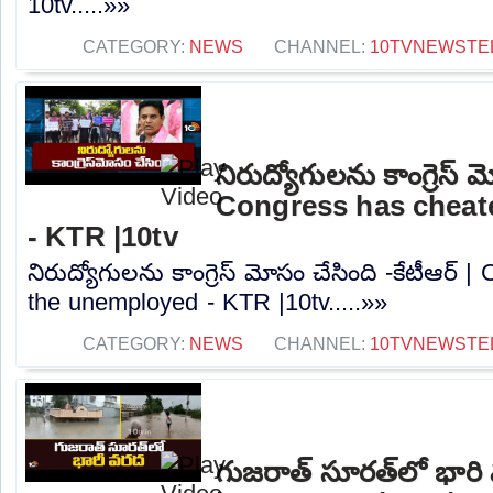
10tv.....»»
CATEGORY:
NEWS
CHANNEL:
10TVNEWSTE
నిరుద్యోగులను కాంగ్రెస్ మ
Congress has cheat
- KTR |10tv
నిరుద్యోగులను కాంగ్రెస్ మోసం చేసింది -కేటీఆర్
the unemployed - KTR |10tv.....»»
CATEGORY:
NEWS
CHANNEL:
10TVNEWSTE
గుజరాత్‌ సూరత్‌లో భార