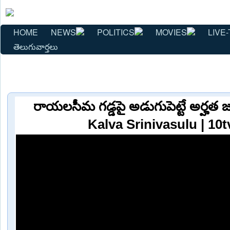
HOME
NEWS
POLITICS
MOVIES
LIVE-
తెలుగువార్తలు
రాయలసీమ గడ్డపై అడుగుపెట్టే అర్హత జ
Kalva Srinivasulu | 10