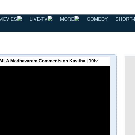
MOVIES
LIVE-TV
MORE
COMEDY
SHORT-
్‌..! | MLA Madhavaram Comments on Kavitha | 10tv