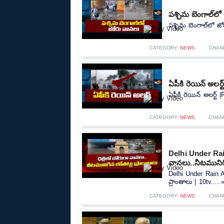
పశ్చిమ బెంగాల్‌ల
పశ్చిమ బెంగాల్‌లో జ
CATEGORY:
NEWS
CHAN
ఏపీకి రెయిన్ అలర్
ఏపీకి రెయిన్ అలర్ట్ 
CATEGORY:
NEWS
CHAN
Delhi Under Rain
వానలు..నీటమునిగి
Delhi Under Rain A
ప్రాంతాలు | 10tv.....
CATEGORY:
NEWS
CHAN