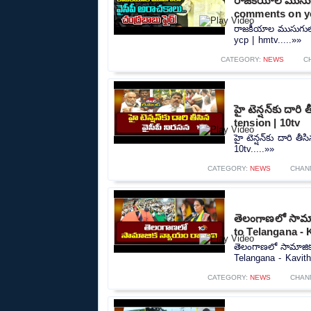
రాజకీయాల ముసుగు
comments on yc
రాజకీయాల ముసుగులో
ycp | hmtv.....»»
CATEGORY:
NEWS
C
హై టెన్షన్‌కు దార
tension | 10tv
హై టెన్షన్‌కు దారి 
10tv.....»»
CATEGORY:
NEWS
CHAN
తెలంగాణలో సామాజ
to Telangana - 
తెలంగాణలో సామాజిక
Telangana - Kavitha
CATEGORY:
NEWS
CHAN