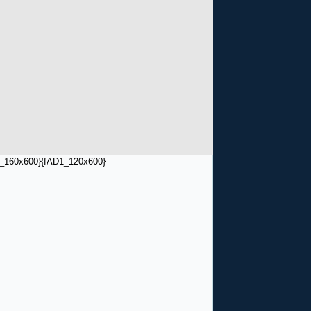
_160x600}
{fAD1_120x600}