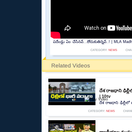
పదేండ్లు ఏం చేసినవ్‌...దోచుకుతిన్నవ్‌..! | MLA
CATEGORY:
NEWS
CHA
Related Videos
దేశ రాజధాని ఢిల్
| 10tv
దేశ రాజధాని ఢిల్లీల
CATEGORY:
NEWS
CHAN