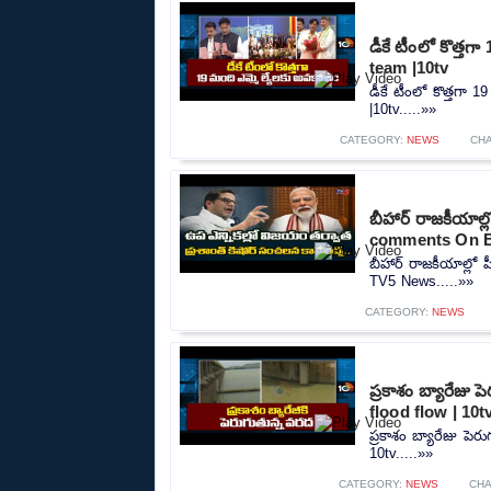
డీకే టీంలో కొత్త
team |10tv
డీకే టీంలో కొత్తగా
|10tv.....»»
CATEGORY:
NEWS
CH
బీహార్ రాజకీయాల
comments On B
బీహార్ రాజకీయాల్ల
TV5 News.....»»
CATEGORY:
NEWS
ప్రకాశం బ్యారేజు
flood flow | 10t
ప్రకాశం బ్యారేజు పె
10tv.....»»
CATEGORY:
NEWS
CH