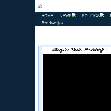
HOME
NEWS
POLITICS
తెలుగువార్తలు
పదేండ్లు ఏం చేసినవ్‌...దోచుకుతిన్నవ