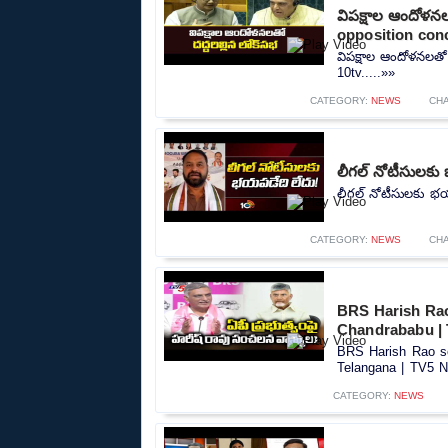
విపక్షాల ఆందోళన
opposition conc
విపక్షాల ఆందోళనలతో
10tv.....»»
CATEGORY:
NEWS
CH
లీగల్ నోటీసులకు 
లీగల్ నోటీసులకు భయప
CATEGORY:
NEWS
CH
BRS Harish Ra
Chandrababu | 
BRS Harish Rao s
Telangana | TV5 N
CATEGORY:
NEWS