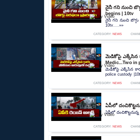
నైనీ గని నుంచి బ
begins | 10tv
నైనీ గని నుంచి బొగ్
10tv.....»»
CATEGORY:
NEWS
CHAN
మెడికోపై ఎక్కేసి
Medic...Two in 
మెడికోపై ఎక్కేసిన 
police custody |10t
CATEGORY:
NEWS
CHAN
ఏపీలో దంచికొట్టను
ఏపీలో దంచికొట్టనున్న
CATEGORY:
NEWS
CHAN