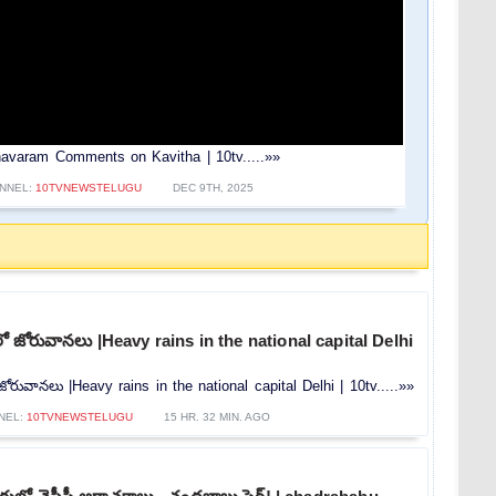
 Madhavaram Comments on Kavitha | 10tv.....»»
NNEL:
10TVNEWSTELUGU
DEC 9TH, 2025
లీలో జోరువానలు |Heavy rains in the national capital Delhi
ో జోరువానలు |Heavy rains in the national capital Delhi | 10tv.....»»
NEL:
10TVNEWSTELUGU
15 HR. 32 MIN. AGO