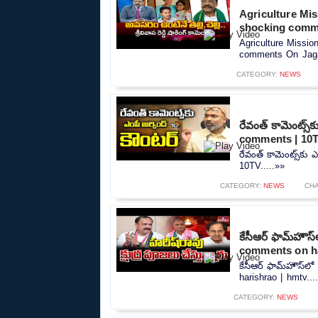
Agriculture Mi
shocking comm
Agriculture Missi
comments On Jaga
CATEGORY:
NEWS
రేవంత్ కామెంట్స్
comments | 10
రేవంత్ కామెంట్స్‌కు
10TV.....»»
CATEGORY:
NEWS
CH
కేసీఆర్ ఫామ్‌హౌస
comments on ha
కేసీఆర్ ఫామ్‌హౌస్‌
harishrao | hmtv...
CATEGORY:
NEWS