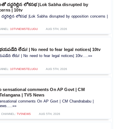
లతో దద్దరిల్లిన లోకసభ |Lok Sabha disrupted by
erns | 10tv
 దద్దరిల్లిన లోకసభ |Lok Sabha disrupted by opposition concerns |
ANNEL:
10TVNEWSTELUGU
AUG 5TH, 2026
భయపడేది లేదు! | No need to fear legal notices| 10tv
డేది లేదు! | No need to fear legal notices| 10tv.....»»
ANNEL:
10TVNEWSTELUGU
AUG 5TH, 2026
o sensational comments On AP Govt | CM
Telangana | TV5 News
ensational comments On AP Govt | CM Chandrababu |
ews.....»»
CHANNEL:
TV5NEWS
AUG 5TH, 2026