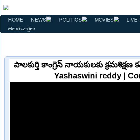
HOME
NEWS
POLITICS
MOVIES
LIVE-
తెలుగువార్తలు
పాలకుర్తి కాంగ్రెస్ నాయకులకు క్రమశిక్షణ
Yashaswini reddy | C