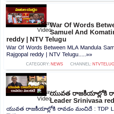
War Of Words Betw
Samuel And Komatir
reddy | NTV Telugu
War Of Words Between MLA Mandula Sam
Rajgopal reddy | NTV Telugu.....»»
CATEGORY:
NEWS
CHANNEL:
NTVTELU
యువత రాజకీయాల్లోకి 
Leader Srinivasa re
యువత రాజకీయాల్లోకి రావడం మంచిదే : TDP Le