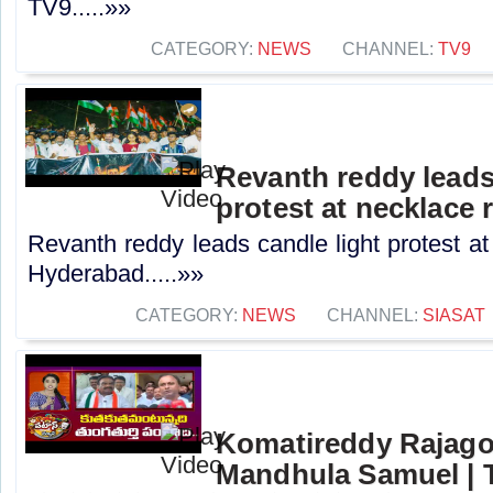
TV9.....»»
CATEGORY:
NEWS
CHANNEL:
TV9
Revanth reddy leads
protest at necklace
Revanth reddy leads candle light protest at
Hyderabad.....»»
CATEGORY:
NEWS
CHANNEL:
SIASAT
Komatireddy Rajago
Mandhula Samuel | T