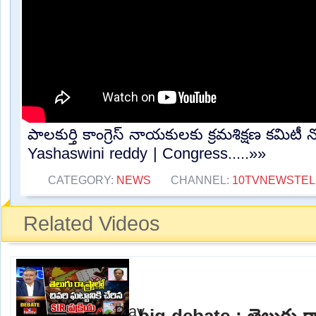
పాలకుర్తి కాంగ్రెస్ నాయకులకు క్రమశిక్షణ కమిటీ
Yashaswini reddy | Congress.....»»
CATEGORY:
NEWS
CHANNEL:
10TVNEWSTE
Related Videos
big debate : తెలుగు రాష్ట