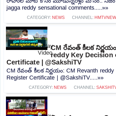
రాహుల్ మాట కోసం మూడున్నరేళ్లు మౌనం.. నిజం బయ
jagga reddy sensational comments.....»»
CATEGORY:
NEWS
CHANNEL:
HMTVNE
CM రేవంత్ కీలక నిర్ణ
reddy Key Decision 
Certificate | @SakshiTV
CM రేవంత్ కీలక నిర్ణయం: CM Revanth reddy
Register Certificate | @SakshiTV.....»»
CATEGORY:
NEWS
CHANNEL:
SAKSHIT