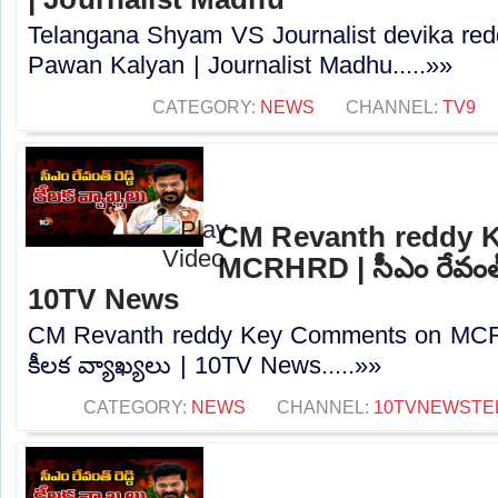
Telangana Shyam VS Journalist devika red
Pawan Kalyan | Journalist Madhu.....»»
CATEGORY:
NEWS
CHANNEL:
TV9
CM Revanth reddy 
MCRHRD | సీఎం రేవంత్ రె
10TV News
CM Revanth reddy Key Comments on MCRHRD
కీలక వ్యాఖ్యలు | 10TV News.....»»
CATEGORY:
NEWS
CHANNEL:
10TVNEWSTE