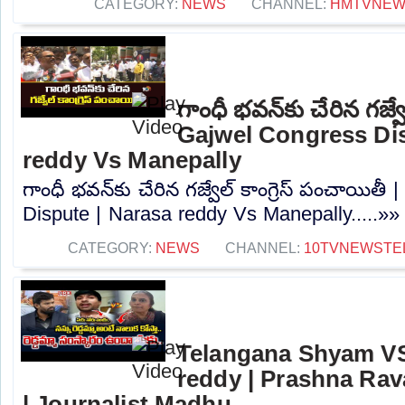
CATEGORY:
NEWS
CHANNEL:
HMTVNE
గాంధీ భవన్⁬కు చేరిన గజ్వే
Gajwel Congress Dis
reddy Vs Manepally
గాంధీ భవన్⁬కు చేరిన గజ్వేల్ కాంగ్రెస్ పంచాయిత
Dispute | Narasa reddy Vs Manepally.....»»
CATEGORY:
NEWS
CHANNEL:
10TVNEWSTE
Telangana Shyam VS
reddy | Prashna Rav
| Journalist Madhu