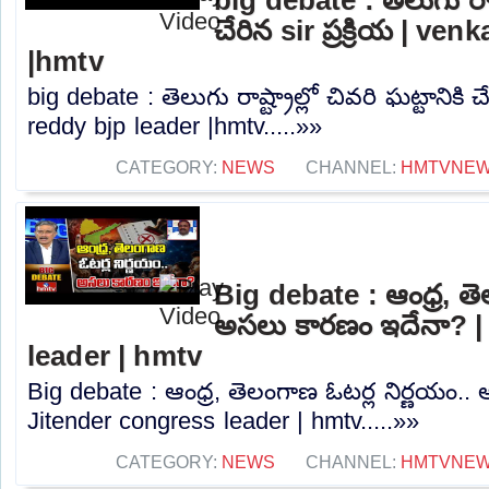
చేరిన sir ప్రక్రియ | ve
|hmtv
big debate : తెలుగు రాష్ట్రాల్లో చివరి ఘట్టానికి చే
reddy bjp leader |hmtv.....»»
CATEGORY:
NEWS
CHANNEL:
HMTVNE
Big debate : ఆంధ్ర, తె
అసలు కారణం ఇదేనా? |
leader | hmtv
Big debate : ఆంధ్ర, తెలంగాణ ఓటర్ల నిర్ణయం.
Jitender congress leader | hmtv.....»»
CATEGORY:
NEWS
CHANNEL:
HMTVNE