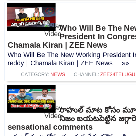
Who Will Be The N
President In Congres
Chamala Kiran | ZEE News
Who Will Be The New Working President I
reddy | Chamala Kiran | ZEE News.....»»
CATEGORY:
NEWS
CHANNEL:
ZEE24TELUG
రాహుల్ మాట కోసం మూడు
నిజం బయటపెట్టిన జగ్గారె
sensational comments