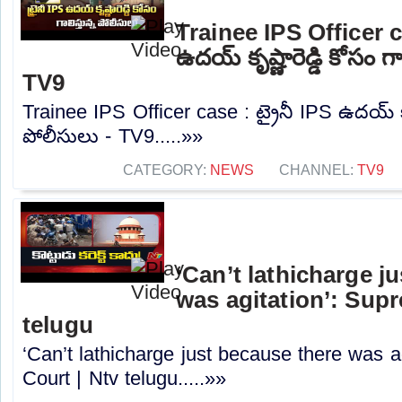
Trainee IPS Officer ca
ఉదయ్ కృష్ణారెడ్డి కోసం గా
TV9
Trainee IPS Officer case : ట్రైనీ IPS ఉదయ్ కృష్ణ
పోలీసులు - TV9.....»»
CATEGORY:
NEWS
CHANNEL:
TV9
‘Can’t lathicharge j
was agitation’: Sup
telugu
‘Can’t lathicharge just because there was a
Court | Ntv telugu.....»»