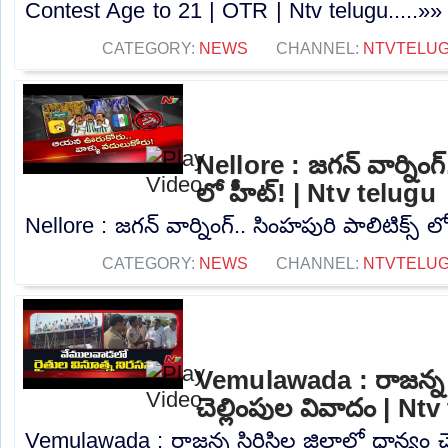
Contest Age to 21 | OTR | Ntv telugu.....»»
CATEGORY:
NEWS
CHANNEL:
NTVTELU
Nellore : జగన్ వార్నింగ్
లో హీట్! | Ntv telugu
Nellore : జగన్ వార్నింగ్.. సింహపురి పాలిటిక్స్ ల
CATEGORY:
NEWS
CHANNEL:
NTVTELU
Vemulawada : రాజన్న సిర
చెల్లింపుల వివాదం | Nt
Vemulawada : రాజన్న సిరిసిల్ల జిల్లాలో ధాన్యం 