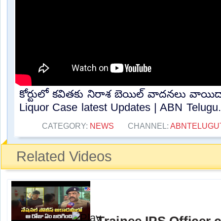
కోర్టులో కవితకు నిరాశ బెయిల్ వాదనలు వాయి
Liquor Case latest Updates | ABN Telugu..
CATEGORY:
NEWS
CHANNEL:
ABNTELUGU
Related Videos
Trainee IPS Officer c