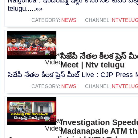
Nalgonda : ఇందిరమ్మ ఇల్లు కోసం సెల్ టవర్ ఎ
telugu.....»»
CATEGORY:
NEWS
CHANNEL:
NTVTELU
సిజేపీ నేతల కీలక ప్రెస్
Meet | Ntv telugu
సిజేపీ నేతల కీలక ప్రెస్ మీట్ Live : CJP Press 
CATEGORY:
NEWS
CHANNEL:
NTVTELU
Investigation Speed
Madanapalle ATM the