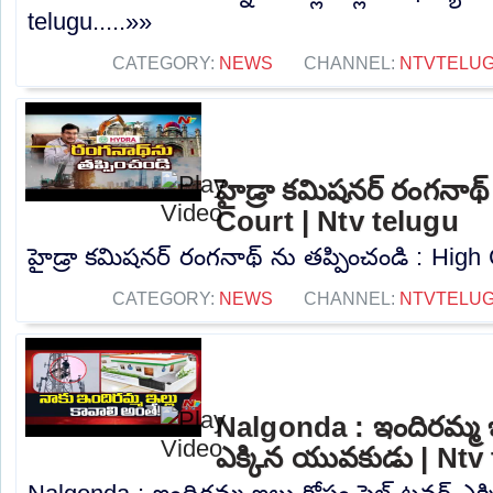
telugu.....»»
CATEGORY:
NEWS
CHANNEL:
NTVTELU
హైడ్రా కమిషనర్ రంగనాథ్
Court | Ntv telugu
హైడ్రా కమిషనర్ రంగనాథ్ ను తప్పించండి : High C
CATEGORY:
NEWS
CHANNEL:
NTVTELU
Nalgonda : ఇందిరమ్మ ఇల
ఎక్కిన యువకుడు | Ntv