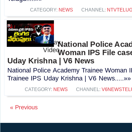
CATEGORY:
NEWS
CHANNEL:
NTVTELU
National Police Aca
Woman IPS File case
Uday Krishna | V6 News
National Police Academy Trainee Woman I
Trainee IPS Uday Krishna | V6 News.....»»
CATEGORY:
NEWS
CHANNEL:
V6NEWSTEL
« Previous