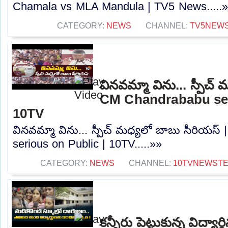
Chamala vs MLA Mandula | TV5 News.....
CATEGORY:
NEWS
CHANNEL:
TV5NEW
వినవమ్మా విను... స్పీచ్
CM Chandrababu ser
10TV
వినవమ్మా విను... స్పీచ్ మధ్యలో బాబు సీరియస
serious on Public | 10TV.....»»
CATEGORY:
NEWS
CHANNEL:
10TVNEWST
కన్నీరు పెట్టుకున్న విద్య