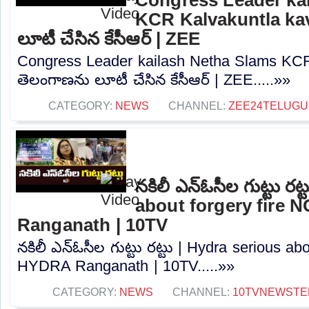
KCR Kalvakuntla kav
లూటీ చేసిన కేసీఆర్ | ZEE
Congress Leader kailash Netha Slams KCR 
తెలంగాణను లూటీ చేసిన కేసీఆర్ | ZEE.....»»
CATEGORY:
NEWS
CHANNEL:
ZEE24TELUG
నకిలీ ఎన్ఓసీల గుట్టు రట
about forgery fire 
Ranganath | 10TV
నకిలీ ఎన్ఓసీల గుట్టు రట్టు | Hydra serious ab
HYDRA Ranganath | 10TV.....»»
CATEGORY:
NEWS
CHANNEL:
10TVNEWSTE