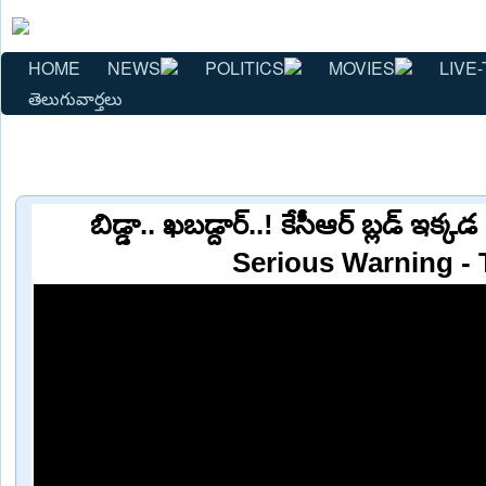
HOME
NEWS
POLITICS
MOVIES
LIVE-
తెలుగువార్తలు
బిడ్డా.. ఖబడ్దార్..! కేసీఆర్ బ్లడ్ ఇ
Serious Warning -