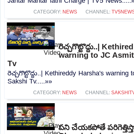
Jantar Mantar lathi Charge | TV5 News.....
CATEGORY:
NEWS
CHANNEL:
TV5NEW
రెచ్చగొట్టొద్దు..| Kethi
warning to JC Asmit
Tv
రెచ్చగొట్టొద్దు..| Kethireddy Harsha's warning
Sakshi Tv.....»»
CATEGORY:
NEWS
CHANNEL:
SAKSHIT
పని చేయకపోతే పరిగెత్తిస్