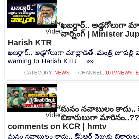
ఖబర్దార్.. అడ్డగోలుగా మాట
వార్నింగ్ | Minister J
Harish KTR
ఖబర్దార్.. అడ్డగోలుగా మాట్లాడితే..మంత్రి జూపల్లి 
warning to Harish KTR.....»»
CATEGORY:
NEWS
CHANNEL:
10TVNEWST
మనం నవాబులం కాదు.. కే
బికారులుగా మారినం..?
comments on KCR | hmtv
మనం నవాబులం కాదు.. కేసీఆర్ దెబ్బకు బికారుల