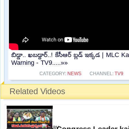
బిడ్డా.. ఖబడ్దార్..! కేసీఆర్ బ్లడ్ ఇక్కడ | MLC 
Warning - TV9.....»»
CATEGORY:
NEWS
CHANNEL:
TV9
Related Videos
Congress Leader ka