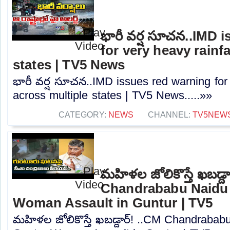
భారీ వర్ష సూచన..IMD 
for very heavy rainf
states | TV5 News
భారీ వర్ష సూచన..IMD issues red warning for 
across multiple states | TV5 News.....»»
CATEGORY:
NEWS
CHANNEL:
TV5NEW
మహిళల జోలికొస్తే ఖబడ్దా
Chandrababu Naidu 
Woman Assault in Guntur | TV5
మహిళల జోలికొస్తే ఖబడ్దార్! ..CM Chandrabab