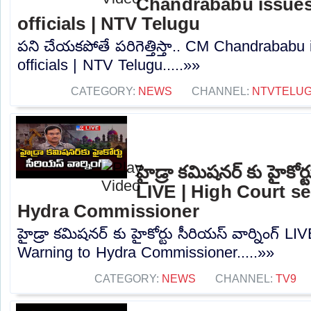
Chandrababu issues
officials | NTV Telugu
పని చేయకపోతే పరిగెత్తిస్తా.. CM Chandrababu
officials | NTV Telugu.....»»
CATEGORY:
NEWS
CHANNEL:
NTVTELU
హైడ్రా కమిషనర్ కు హైకోర్ట
LIVE | High Court s
Hydra Commissioner
హైడ్రా కమిషనర్ కు హైకోర్టు సీరియస్ వార్నింగ్ L
Warning to Hydra Commissioner.....»»
CATEGORY:
NEWS
CHANNEL:
TV9