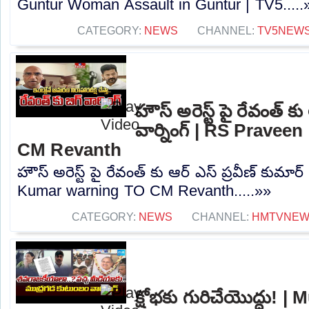
Guntur Woman Assault in Guntur | TV5.....
CATEGORY:
NEWS
CHANNEL:
TV5NEW
హౌస్ అరెస్ట్ పై రేవంత్ కు
వార్నింగ్ | RS Prave
CM Revanth
హౌస్ అరెస్ట్ పై రేవంత్ కు ఆర్ ఎస్ ప్రవీణ్ కుమార
Kumar warning TO CM Revanth.....»»
CATEGORY:
NEWS
CHANNEL:
HMTVNE
క్షోభకు గురిచేయొద్దు! 