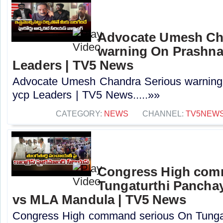
Advocate Umesh Ch
warning On Prashna
Leaders | TV5 News
Advocate Umesh Chandra Serious warnin
ycp Leaders | TV5 News.....»»
CATEGORY:
NEWS
CHANNEL:
TV5NEW
Congress High com
Tungaturthi Pancha
vs MLA Mandula | TV5 News
Congress High command serious On Tunga