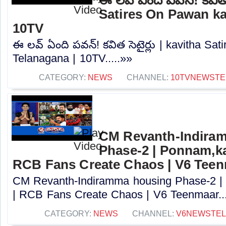
Satires On Pawan ka
10TV
ఈ లవ్ ఏంది పవన్! కవిత సెటైర్లు | kavitha Sa
Telanagana | 10TV.....»»
CATEGORY:
NEWS
CHANNEL:
10TVNEWSTE
CM Revanth-Indira
Phase-2 | Ponnam,k
RCB Fans Create Chaos | V6 Tee
CM Revanth-Indiramma housing Phase-2 |
| RCB Fans Create Chaos | V6 Teenmaar...
CATEGORY:
NEWS
CHANNEL:
V6NEWSTE