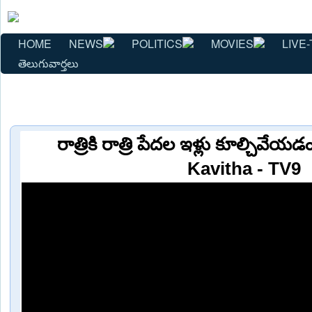
HOME
NEWS
POLITICS
MOVIES
LIVE-
తెలుగువార్తలు
రాత్రికి రాత్రి పేదల ఇళ్లు కూల్చివే
Kavitha - TV9