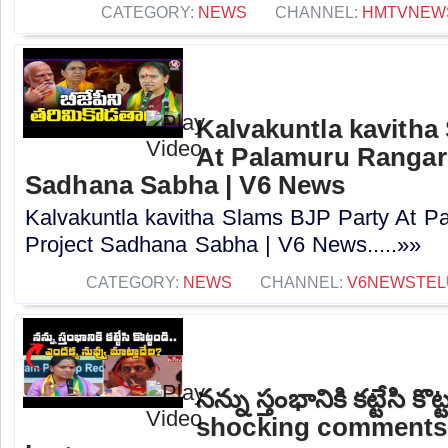
CATEGORY:
NEWS
CHANNEL:
HMTVNEW
Kalvakuntla kavitha
At Palamuru Rangar
Sadhana Sabha | V6 News
Kalvakuntla kavitha Slams BJP Party At 
Project Sadhana Sabha | V6 News.....»»
CATEGORY:
NEWS
CHANNEL:
V6NEWSTEL
నన్ను స్తంభానికి కట్టేసి కొ
shocking comments 