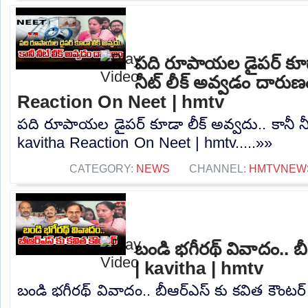
పది రూపాయల డైపర్ కూడా
నీట్ లీక్ అవ్వడం దారుణ
Reaction On Neet | hmtv
పది రూపాయల డైపర్ కూడా లీక్ అవ్వదు.. కానీ నీ
kavitha Reaction On Neet | hmtv.....»»
CATEGORY:
NEWS
CHANNEL:
HMTVNEW
బండి భగీరథ్ వివాదం.. బ
| kavitha | hmtv
బండి భగీరథ్ వివాదం.. బీఆర్ఎస్ కు కవిత కౌంటర్ 