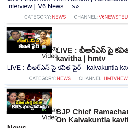
Interview | V6 News.....»»
CATEGORY:
NEWS
CHANNEL:
V6NEWSTEL
LIVE : బీఆర్ఎస్ పై కవి
kavitha | hmtv
LIVE : బీఆర్ఎస్ పై కవిత ఫైర్ | kalvakuntla kav
CATEGORY:
NEWS
CHANNEL:
HMTVNEW
BJP Chief Ramachan
On Kalvakuntla kavi
News