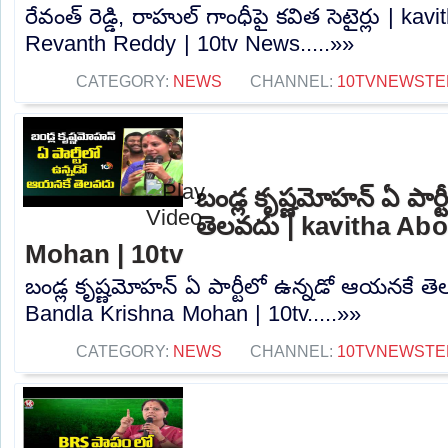
రేవంత్ రెడ్డి, రాహుల్ గాంధీపై కవిత సెటైర్లు | k
Revanth Reddy | 10tv News.....»»
CATEGORY:
NEWS
CHANNEL:
10TVNEWSTE
బండ్ల కృష్ణమోహన్‌ ఏ పా
తెలవదు | kavitha Ab
Mohan | 10tv
బండ్ల కృష్ణమోహన్‌ ఏ పార్టీలో ఉన్నడో ఆయనకే త
Bandla Krishna Mohan | 10tv.....»»
CATEGORY:
NEWS
CHANNEL:
10TVNEWSTE