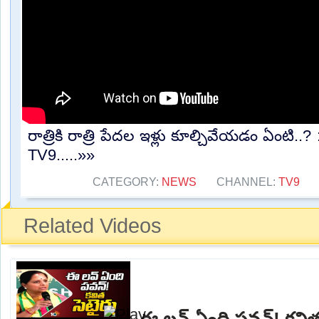
రాత్రికి రాత్రి పేదల ఇళ్లు కూల్చివేయడం ఏంటి..
TV9.....»»
CATEGORY:
NEWS
CHANNEL:
TV9
Related Videos
ఈ లవ్ ఏంది పవన్! కవిత స