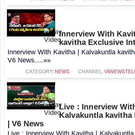
Innerview With Kavit
kavitha Exclusive In
Innerview With Kavitha | Kalvakuntla kavith
V6 News.....»»
CATEGORY:
NEWS
CHANNEL:
V6NEWSTEL
Live : Innerview Wit
Kalvakuntla kavitha 
| V6 News
Live : Innerview With Kavitha | Kalvakuntla