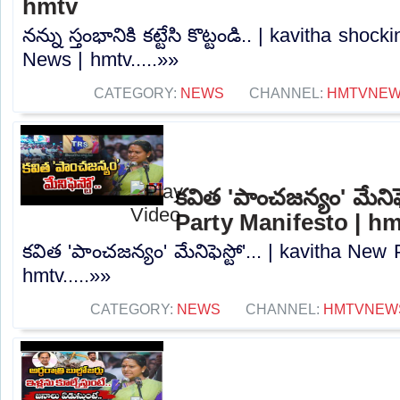
hmtv
నన్ను స్తంభానికి కట్టేసి కొట్టండి.. | kavitha sh
News | hmtv.....»»
CATEGORY:
NEWS
CHANNEL:
HMTVNE
కవిత 'పాంచజన్యం' మేనిఫె
Party Manifesto | h
కవిత 'పాంచజన్యం' మేనిఫెస్టో'... | kavitha New
hmtv.....»»
CATEGORY:
NEWS
CHANNEL:
HMTVNEW