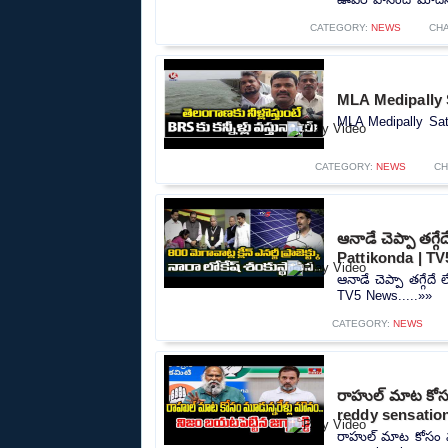
CATEGORY:
NEWS
CH
MLA Medipally 
MLA Medipally Sat
CATEGORY:
NEWS
CH
ఆనాడే చెప్పా తగ్
Pattikonda | T
ఆనాడే చెప్పా తగ్గేద
TV5 News.....»»
CATEGORY:
NEWS
రాహుల్ మాట కోసం 
reddy sensatio
రాహుల్ మాట కోసం మూడ