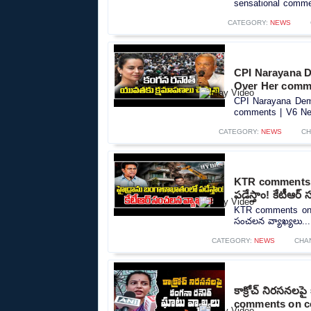
sensational commen
CATEGORY:
NEWS
CPI Narayana 
Over Her comm
CPI Narayana Dem
comments | V6 New
CATEGORY:
NEWS
CH
KTR comments o
పడేస్తాం! కేటీఆర
KTR comments on Hy
సంచలన వ్యాఖ్యలు...
CATEGORY:
NEWS
CHA
కాక్రోచ్ నిరసనల
comments on c