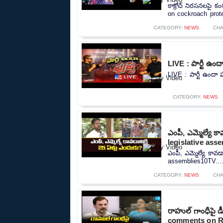
కాక్రోచ్ నిరసనలపై 
on cockroach prote
CATEGORY:
NEWS
CHA
LIVE : పార్టీ ఉ
LIVE : పార్టీ ఉందా
CATEGORY:
NEWS
ఎంపీ, ఎమ్మెల్యే 
legislative ass
ఎంపీ, ఎమ్మెల్యే కావ
assemblies10TV...
CATEGORY:
NEWS
CHA
రాహుల్ గాంధీపై 
comments on Ra