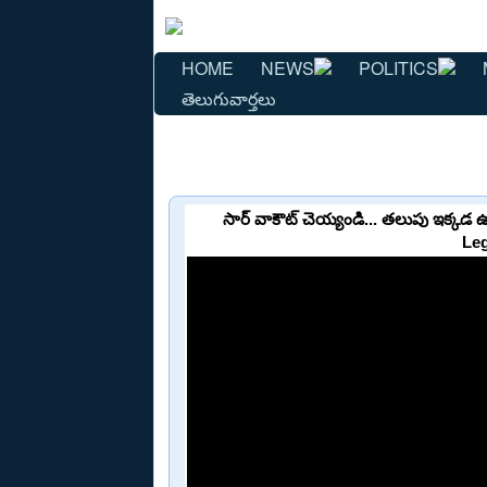
HOME
NEWS
POLITICS
తెలుగువార్తలు
సార్ వాకౌట్ చెయ్యండి... తలుపు ఇక్
Leg