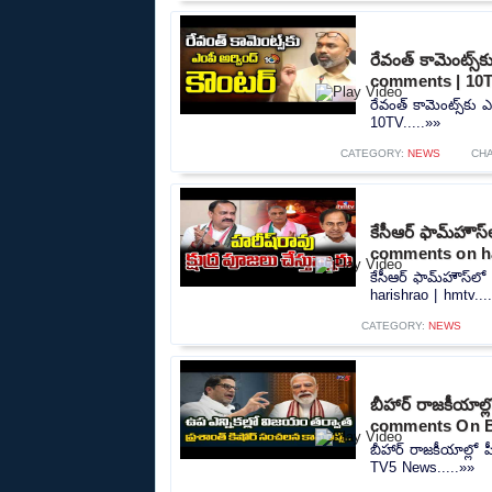
రేవంత్ కామెంట్స్
comments | 10
రేవంత్ కామెంట్స్‌కు
10TV.....»»
CATEGORY:
NEWS
CH
కేసీఆర్ ఫామ్‌హౌస
comments on ha
కేసీఆర్ ఫామ్‌హౌస్‌
harishrao | hmtv...
CATEGORY:
NEWS
బీహార్ రాజకీయాల
comments On B
బీహార్ రాజకీయాల్ల
TV5 News.....»»