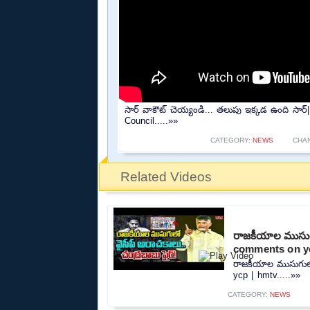
సార్ వాకౌట్ చెయ్యండి... తలుపు ఇక్కడ ఉంది సా
Council.....»»
CATEGORY:
NEWS
CHA
Related Videos
రాజకీయాల ముసుగు
comments on yc
రాజకీయాల ముసుగులో
ycp | hmtv.....»»
CATEGORY:
NEWS