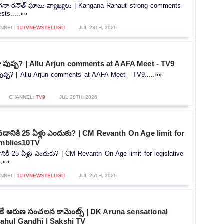
కంగనా రనౌత్ ఘాటు వ్యాఖ్యలు | Kangana Ranaut strong comments
sts.....»»
NNEL:
10TVNEWSTELUGU
JUL 28TH, 2026
ందా పుష్ప? | Allu Arjun comments at AAFA Meet - TV9
 పుష్ప? | Allu Arjun comments at AAFA Meet - TV9.....»»
CHANNEL:
TV9
JUL 28TH, 2026
కావడానికి 25 ఏళ్లు ఎందుకు? | CM Revanth On Age limit for
emblies10TV
డానికి 25 ఏళ్లు ఎందుకు? | CM Revanth On Age limit for legislative
..»»
NNEL:
10TVNEWSTELUGU
JUL 26TH, 2026
డీకే అరుణ సంచలన కామెంట్స్ | DK Aruna sensational
hul Gandhi | Sakshi TV