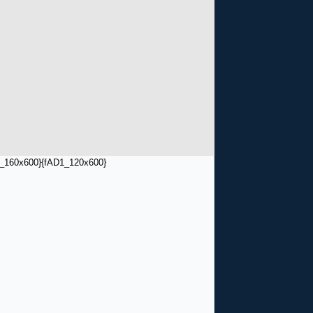
_160x600}
{fAD1_120x600}