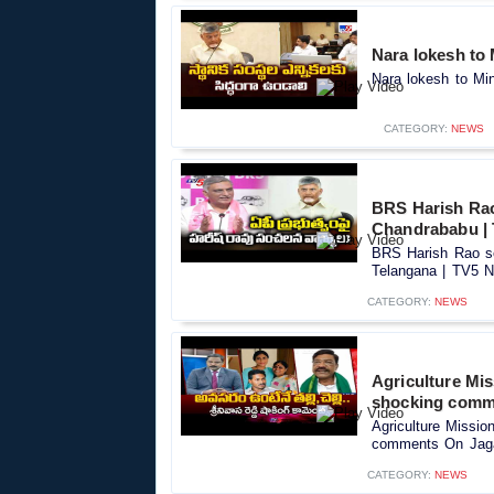
Nara lokesh to Mi
Nara lokesh to Minis
CATEGORY:
NEWS
BRS Harish Ra
Chandrababu | 
BRS Harish Rao s
Telangana | TV5 N
CATEGORY:
NEWS
Agriculture Mi
shocking comm
Agriculture Missi
comments On Jaga
CATEGORY:
NEWS