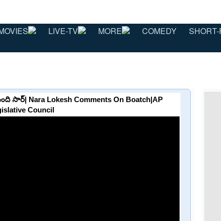
MOVIES
LIVE-TV
MORE
COMEDY
SHORT-
కడ ఉంది సార్| Nara Lokesh Comments On Boatch|AP
islative Council