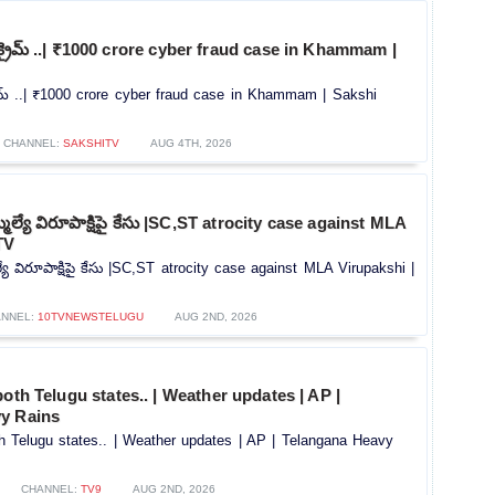
ర్ క్రైమ్ ..| ₹1000 crore cyber fraud case in Khammam |
క్రైమ్ ..| ₹1000 crore cyber fraud case in Khammam | Sakshi
CHANNEL:
SAKSHITV
AUG 4TH, 2026
మెల్యే విరూపాక్షిపై కేసు |SC,ST atrocity case against MLA
TV
్యే విరూపాక్షిపై కేసు |SC,ST atrocity case against MLA Virupakshi |
ANNEL:
10TVNEWSTELUGU
AUG 2ND, 2026
both Telugu states.. | Weather updates | AP |
y Rains
h Telugu states.. | Weather updates | AP | Telangana Heavy
CHANNEL:
TV9
AUG 2ND, 2026