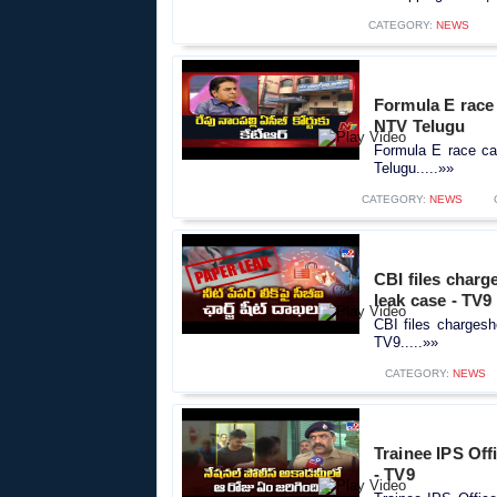
CATEGORY:
NEWS
Formula E race
NTV Telugu
Formula E race ca
Telugu.....»»
CATEGORY:
NEWS
CBI files char
leak case - TV9
CBI files charges
TV9.....»»
CATEGORY:
NEWS
Trainee IPS Offi
- TV9