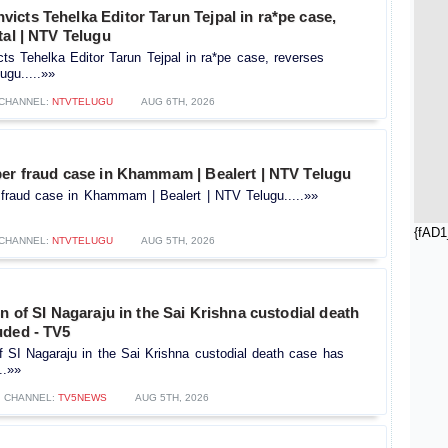
cts Tehelka Editor Tarun Tejpal in ra*pe case,
tal | NTV Telugu
s Tehelka Editor Tarun Tejpal in ra*pe case, reverses
ugu.....»»
CHANNEL:
NTVTELUGU
AUG 6TH, 2026
ber fraud case in Khammam | Bealert | NTV Telugu
 fraud case in Khammam | Bealert | NTV Telugu.....»»
{fAD1
CHANNEL:
NTVTELUGU
AUG 5TH, 2026
on of SI Nagaraju in the Sai Krishna custodial death
uded - TV5
of SI Nagaraju in the Sai Krishna custodial death case has
..»»
CHANNEL:
TV5NEWS
AUG 5TH, 2026