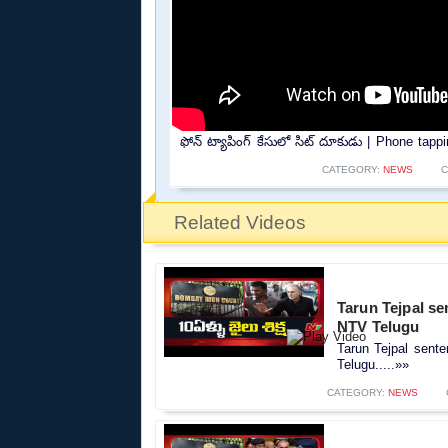
ఫోన్ ట్యాపింగ్ కేసులో సిట్ దూకుడు | Phone tap
CATEGORY:
NEWS
C
Related Videos
Tarun Tejpal se
NTV Telugu
Tarun Tejpal sent
Telugu.....»»
CATEGORY:
NEWS