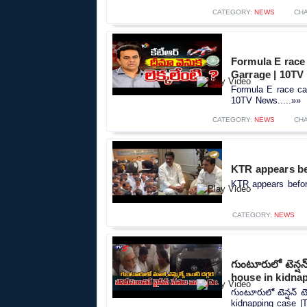
CATEGORY:
NEWS
CH
Formula E race case
Garrage | 10TV
Formula E race case |
10TV News.....»»
CATEGORY:
NEWS
CH
KTR appears be
KTR appears before
CATEGORY:
NEWS
గుంటూరులో టెన్ష
house in kidna
గుంటూరులో టెన్షన్ 
kidnapping case |