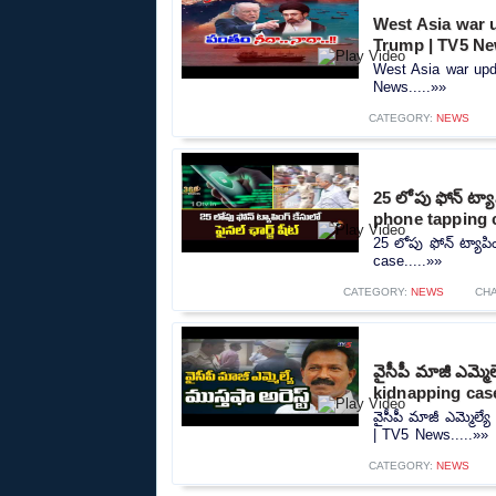
West Asia war u
Trump | TV5 N
West Asia war upd
News.....»»
CATEGORY:
NEWS
25 లోపు ఫోన్ ట్యా
phone tapping 
25 లోపు ఫోన్ ట్యాపిం
case.....»»
CATEGORY:
NEWS
CH
వైసీపీ మాజీ ఎమ్మ
kidnapping cas
వైసీపీ మాజీ ఎమ్మెల్
| TV5 News.....»»
CATEGORY:
NEWS