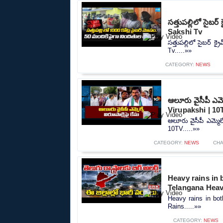
సత్తుపల్లిలో సైబ
Sakshi Tv
సత్తుపల్లిలో సైబర్ 
Tv.....»»
CATEGORY:
NEWS
ఆలూరు వైసీపీ ఎమ్
Virupakshi | 10
ఆలూరు వైసీపీ ఎమ్మెల
10TV.....»»
CATEGORY:
NEWS
CH
Heavy rains in 
Telangana Heav
Heavy rains in bot
Rains.....»»
CATEGORY:
NEWS