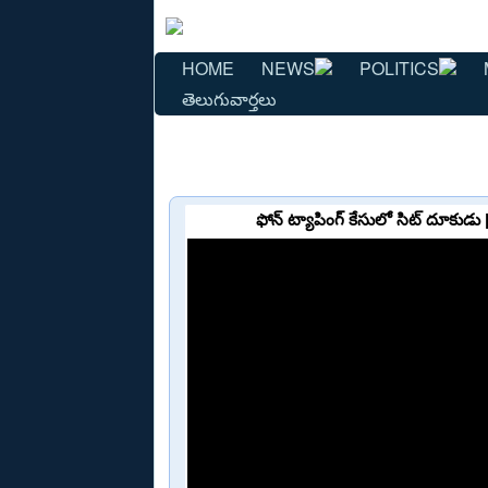
HOME
NEWS
POLITICS
తెలుగువార్తలు
ఫోన్ ట్యాపింగ్ కేసులో సిట్ దూకు