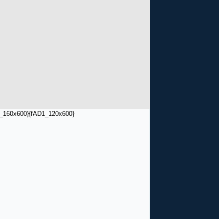
_160x600}
{fAD1_120x600}