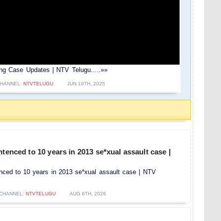
ping Case Updates | NTV Telugu.....»»
HANNEL:
NTVTELUGU
JUN 19TH, 2025
ntenced to 10 years in 2013 se*xual assault case |
enced to 10 years in 2013 se*xual assault case | NTV
CHANNEL:
NTVTELUGU
AUG 6TH, 2026