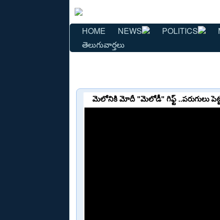
HOME
NEWS
POLITICS
తెలుగువార్తలు
మెలోనికి మోదీ "మెలోడీ" గిఫ్ట్ ..పరుగులు ప