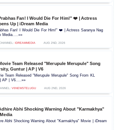
rabhas Fan! I Would Die For Him!" ❤️ | Actress
ens Up | iDream Media
has Fan! I Would Die For Him!" ❤️ | Actress Saranya Nag
 Media.....»»
CHANNEL:
IDREAMMEDIA
AUG 2ND, 2026
Movie Team Released "Merupule Merupule" Song
ity, Guntur | AP | V6
ie Team Released "Merupule Merupule" Song From KL
| AP | V6.....»»
ANNEL:
V6NEWSTELUGU
AUG 2ND, 2026
 Adhire Abhi Shocking Warning About "Karmakhya"
 Media
hire Abhi Shocking Warning About "Karmakhya" Movie | iDream