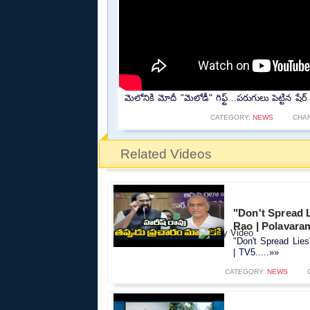
మెలోనికి మోదీ "మెలోడీ" గిఫ్ట్ ..పరుగులు పెట్టిన 
CATEGORY:
NEWS
CHA
Related Videos
"Don't Spread 
Rao | Polavara
"Don't Spread Lie
| TV5.....»»
CATEGORY:
NEWS