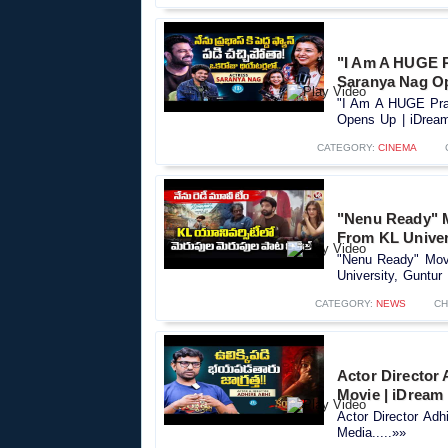
"I Am A HUGE P
Saranya Nag Op
"I Am A HUGE Prab
Opens Up | iDream
CATEGORY:
CINEMA
"Nenu Ready" 
From KL Univers
"Nenu Ready" Mov
University, Guntur 
CATEGORY:
NEWS
CH
Actor Director
Movie | iDream
Actor Director Ad
Media.....»»