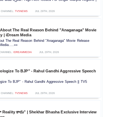
CHANNEL:
TV5NEWS
JUL 29TH, 2026
 About The Real Reason Behind "Anaganaga" Movie
gy | iDream Media
out The Real Reason Behind "Anaganaga" Movie Release
Media.....»»
CHANNEL:
IDREAMMEDIA
JUL 29TH, 2026
Apologize To BJP" - Rahul Gandhi Aggressive Speech
logize To BJP" - Rahul Gandhi Aggressive Speech || TV5
CHANNEL:
TV5NEWS
JUL 29TH, 2026
 Reality కాదు" | Shekhar Bhasha Exclusive Interview
ews