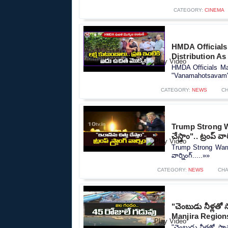
CATEGORY:
CINEMA
HMDA Officials
Distribution A
HMDA Officials Ma
"Vanamahotsavam" 
CATEGORY:
NEWS
C
Trump Strong War
చేస్తాం".. ట్రంప్ వార
Trump Strong Warning
వార్నింగ్.....»»
CATEGORY:
NEWS
CHA
"చెంబుడు నీళ్లతో
Manjira Region
"చెంబుడు నీళ్లతో స్