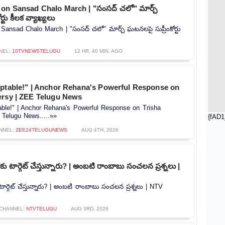
on Sansad Chalo March | "సంసద్ చలో" మార్చ్
్టు కీలక వ్యాఖ్యలు
ansad Chalo March | "సంసద్ చలో" మార్చ్ ఘటనలపై సుప్రీంకోర్టు
»
NEL:
10TVNEWSTELUGU
12 HR. 40 MIN. AGO
eptable!" | Anchor Rehana's Powerful Response on
ersy | ZEE Telugu News
able!" | Anchor Rehana's Powerful Response on Trisha
 Telugu News.....»»
{fAD1
NNEL:
ZEE24TELUGUNEWS
AUG 4TH, 2026
 టార్గెట్ చేస్తున్నారు? | అంబటి రాంబాబు సంచలన ప్రశ్నలు |
ార్గెట్ చేస్తున్నారు? | అంబటి రాంబాబు సంచలన ప్రశ్నలు | NTV
CHANNEL:
NTVTELUGU
AUG 3RD, 2026