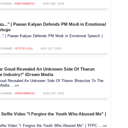
CHANNEL:
IDREAMMEDIA
AUG 2ND, 2026
చ్చాయి..." | Pawan Kalyan Defends PM Modi in Emotional
elugu
ాయి..." | Pawan Kalyan Defends PM Modi in Emotional Speech |
CHANNEL:
NTVTELUGU
AUG 1ST, 2026
ar Goud Revealed An Unknown Side Of Tharun
e Industry!" iDream Media
 Goud Revealed An Unknown Side Of Tharun Bhascker To The
Media.....»»
CHANNEL:
IDREAMMEDIA
AUG 1ST, 2026
 Selfie Video "I Forgive the Youth Who Abused Me" |
lfie Video "I Forgive the Youth Who Abused Me" | TFPC.....»»