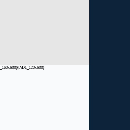
_160x600}
{fAD1_120x600}