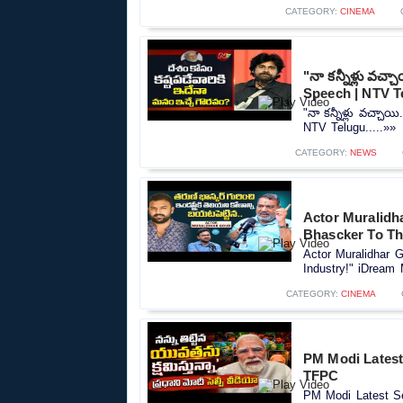
CATEGORY:
CINEMA
"నా కన్నీళ్లు వ
Speech | NTV T
"నా కన్నీళ్లు వచ్చ
NTV Telugu.....»»
CATEGORY:
NEWS
Actor Muralidh
Bhascker To Th
Actor Muralidhar
Industry!" iDream 
CATEGORY:
CINEMA
PM Modi Latest
TFPC
PM Modi Latest Se