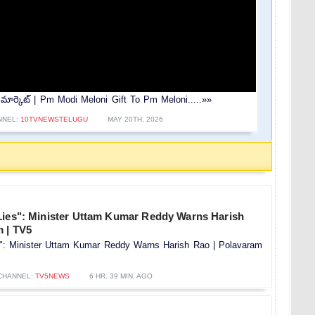
షేర్ మార్కెట్ | Pm Modi Meloni Gift To Pm Meloni.....»»
NNEL:
10TVNEWSTELUGU
MAY 20TH, 2026
Lies": Minister Uttam Kumar Reddy Warns Harish
m | TV5
s": Minister Uttam Kumar Reddy Warns Harish Rao | Polavaram
CHANNEL:
TV5NEWS
6 HR. 39 MIN. AGO