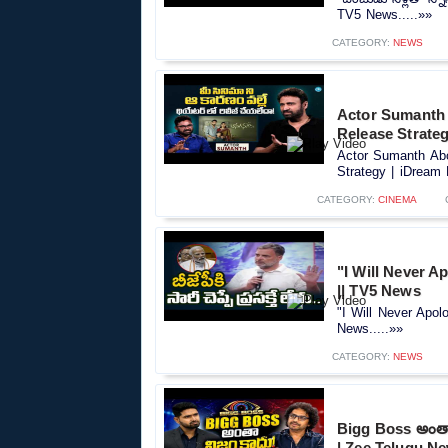
TV5 News.....»»
CATEGORY:
NEWS
Actor Sumanth
Release Strate
Actor Sumanth Ab
Strategy | iDream 
CATEGORY:
CINEMA
"I Will Never 
|| TV5 News
"I Will Never Apo
News.....»»
CATEGORY:
NEWS
Bigg Boss అంతా
| Zee Telugu N