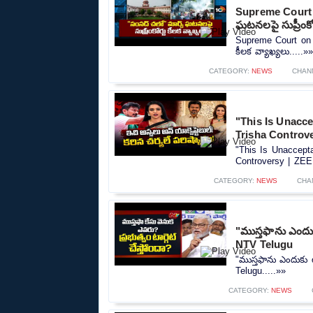
Supreme Court 
ఘటనలపై సుప్రీంకోర
Supreme Court on S
కీలక వ్యాఖ్యలు.....»
CATEGORY:
NEWS
CHAN
"This Is Unacc
Trisha Controv
"This Is Unaccept
Controversy | ZEE
CATEGORY:
NEWS
CHA
"ముస్తఫాను ఎందుకు
NTV Telugu
"ముస్తఫాను ఎందుకు ట
Telugu.....»»
CATEGORY:
NEWS