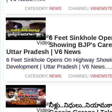
CATEGORY:
NEWS
CHANNEL:
V6NEWST
6 Feet Sinkhole Op
Showing BJP's Care
Uttar Pradesh | V6 News
6 Feet Sinkhole Opens On Highway Showi
Development | Uttar Pradesh | V6 News....
CATEGORY:
NEWS
CHANNEL:
V6NEWST
నీళ్లు..నిధులు..నియామ