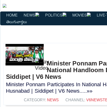
HOME
NEWS
POLITICS
MOVIES
LIVE-
తెలుగువార్తలు
Minister Ponnam Par
National Handloom 
Siddipet | V6 News
Minister Ponnam Participates In National 
Husnabad | Siddipet | V6 News.....»»
CATEGORY:
NEWS
CHANNEL:
V6NEWST