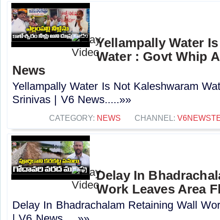
Yellampally Water I
Water : Govt Whip Ad
News
Yellampally Water Is Not Kaleshwaram Wat
Srinivas | V6 News.....»»
CATEGORY:
NEWS
CHANNEL:
V6NEWST
Delay In Bhadrachal
Work Leaves Area F
Delay In Bhadrachalam Retaining Wall Wo
| V6 News.....»»