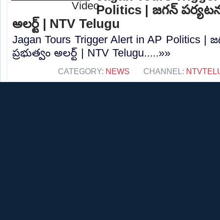
Politics | జగన్ పర్యట
అలర్ట్ | NTV Telugu
Jagan Tours Trigger Alert in AP Politics 
ప్రభుత్వం అలర్ట్ | NTV Telugu.....»»
CATEGORY:
NEWS
CHANNEL:
NTVTEL
Off The Record | శ్రీక
జగన్ అనుచరులపై కేసుల
Off The Record | శ్రీకాకుళంలో రెచ్చిపోయిన జ
hmtv.....»»
CATEGORY:
NEWS
CHANNEL:
HMTVN