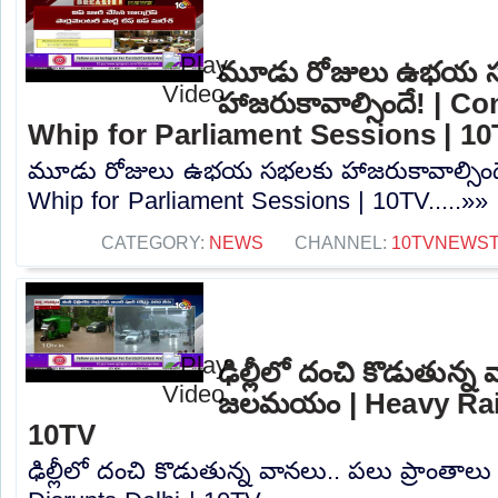
మూడు రోజులు ఉభయ 
హాజరుకావాల్సిందే! | C
Whip for Parliament Sessions | 1
మూడు రోజులు ఉభయ సభలకు హాజరుకావాల్సిందే
Whip for Parliament Sessions | 10TV.....»»
CATEGORY:
NEWS
CHANNEL:
10TVNEWS
ఢిల్లీలో దంచి కొడుతున్న
జలమయం | Heavy Rain
10TV
ఢిల్లీలో దంచి కొడుతున్న వానలు.. పలు ప్రాం