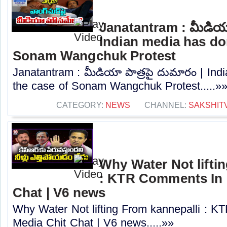
Janatantram : మీడియా
Indian media has don
Sonam Wangchuk Protest
Janatantram : మీడియా పాత్రపై దుమారం | Ind
the case of Sonam Wangchuk Protest.....»
CATEGORY:
NEWS
CHANNEL:
SAKSHIT
Why Water Not lifti
: KTR Comments In 
Chat | V6 news
Why Water Not lifting From kannepalli : 
Media Chit Chat | V6 news.....»»