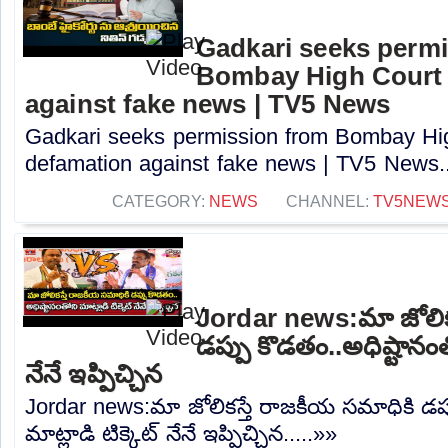
Gadkari seeks perm
Bombay High Court t
against fake news | TV5 News
Gadkari seeks permission from Bombay High
defamation against fake news | TV5 News..
CATEGORY:
NEWS
CHANNEL:
TV5NEW
Jordar news:మా జోలిక
డప్పు కొడతం..అధిష్టానంతో
నేనే ఇప్పిచ్చిన
Jordar news:మా జోలికస్తే రాజకీయ సమాధికి డప్
మాట్లాడి టిక్కెట్ నేనే ఇప్పిచ్చిన.....»»