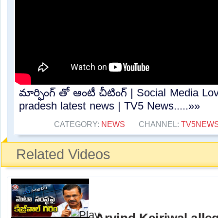
మార్ఫింగ్ తో ఆంటీ చీటింగ్ | Social Media Lo
pradesh latest news | TV5 News.....»»
CATEGORY:
NEWS
CHANNEL:
TV5NEW
Related Videos
Arvind Kejriwal alle