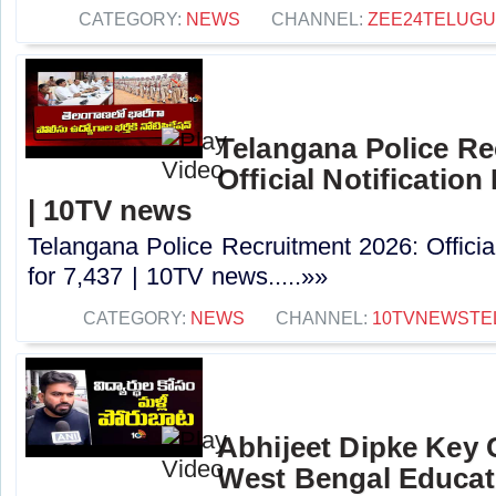
CATEGORY:
NEWS
CHANNEL:
ZEE24TELUG
Telangana Police Re
Official Notification
| 10TV news
Telangana Police Recruitment 2026: Officia
for 7,437 | 10TV news.....»»
CATEGORY:
NEWS
CHANNEL:
10TVNEWSTE
Abhijeet Dipke Key
West Bengal Educati