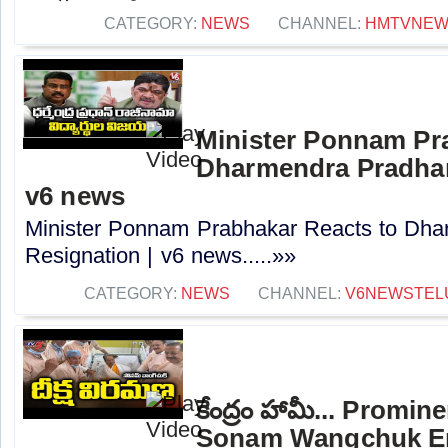
CATEGORY:
NEWS
CHANNEL:
HMTVNE
Minister Ponnam Pr
Dharmendra Pradhan
v6 news
Minister Ponnam Prabhakar Reacts to Dha
Resignation | v6 news.....»»
CATEGORY:
NEWS
CHANNEL:
V6NEWSTEL
కేంద్రం హామీ... Promin
Sonam Wangchuk En