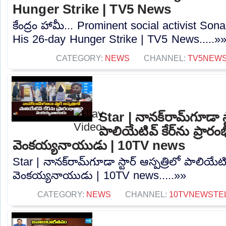
Hunger Strike | TV5 News
కేంద్రం హామీ... Prominent social activist 
His 26-day Hunger Strike | TV5 News.....»
CATEGORY:
NEWS
CHANNEL:
TV5NEW
Star | నానక్‌రామ్‌గూడా స్
పాలియేటివ్ కేర్‌ను ప్రారం
వెంకయ్యనాయుడు | 10TV news
Star | నానక్‌రామ్‌గూడా స్టార్ ఆస్పత్రిలో పాలియేటివ
వెంకయ్యనాయుడు | 10TV news.....»»
CATEGORY:
NEWS
CHANNEL:
10TVNEWSTE