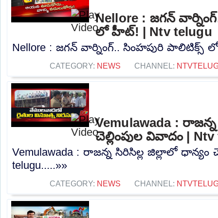
Nellore : జగన్ వార్నింగ్
లో హీట్! | Ntv telugu
Nellore : జగన్ వార్నింగ్.. సింహపురి పాలిటిక్స్ ల
CATEGORY:
NEWS
CHANNEL:
NTVTELU
Vemulawada : రాజన్న సిర
చెల్లింపుల వివాదం | Nt
Vemulawada : రాజన్న సిరిసిల్ల జిల్లాలో ధాన్యం 
telugu.....»»
CATEGORY:
NEWS
CHANNEL:
NTVTELU