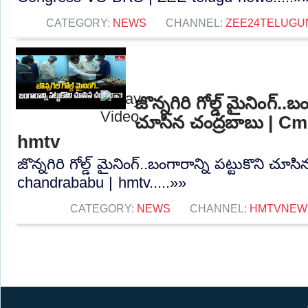
CATEGORY:
NEWS
CHANNEL:
ZEE24TELUG
జొన్నగిరి గోల్డ్ మైనింగ్..బ
చూసిన చంద్రబాబు | C
hmtv
జొన్నగిరి గోల్డ్ మైనింగ్..బంగారాన్ని పట్టుకొని చ
chandrababu | hmtv.....»»
CATEGORY:
NEWS
CHANNEL:
HMTVNEW