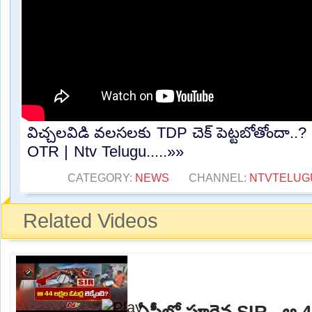
విచ్చలవిడి వలసలకు TDP చెక్ పెట్టబోతోందా..
OTR | Ntv Telugu.....»»
CATEGORY:
NEWS
CHANNEL:
NTVTELUG
Related Videos
ఏపీలో పూర్తైన SIR.. ఆ 44