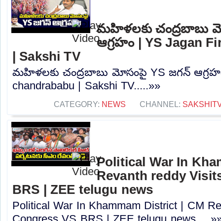
మహిళలకు చంద్రబాబు మ
ఆగ్రహం | YS Jagan F
| Sakshi TV
మహిళలకు చంద్రబాబు మోసంపై YS జగన్ ఆగ్రహ
chandrababu | Sakshi TV.....»»
CATEGORY:
NEWS
CHANNEL:
SAKSHIT
Political War In Kh
Revanth reddy Visit
BRS | ZEE telugu news
Political War In Khammam District | CM Rev
Congress VS BRS | ZEE telugu news.....»