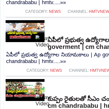
chandrababu | hmtv.....»»
CATEGORY:
NEWS
CHANNEL:
HMTVNE
ఏపీలో ప్రభుత్వ ఉద్యోగ
goverment | cm cha
ఏపీలో ప్రభుత్వ ఉద్యోగాల నియామకాలు | Ap g
chandrababu | hmtv.....»»
CATEGORY:
NEWS
CHANNEL:
HMTVNE
కుప్పం రైతులతో సీఎం చ
cm chandrababu | h