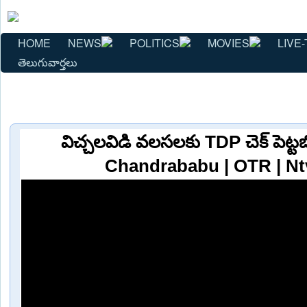
HOME
NEWS
POLITICS
MOVIES
LIVE-
తెలుగువార్తలు
విచ్చలవిడి వలసలకు TDP చెక్ పెట్ట
Chandrababu | OTR | Nt