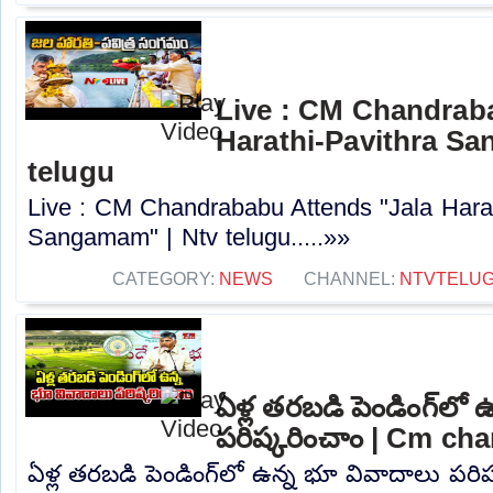
Live : CM Chandrab
Harathi-Pavithra Sa
telugu
Live : CM Chandrababu Attends "Jala Harat
Sangamam" | Ntv telugu.....»»
CATEGORY:
NEWS
CHANNEL:
NTVTELU
ఏళ్ల తరబడి పెండింగ్‌లో
పరిష్కరించాం | Cm ch
ఏళ్ల తరబడి పెండింగ్‌లో ఉన్న భూ వివాదాలు పరి