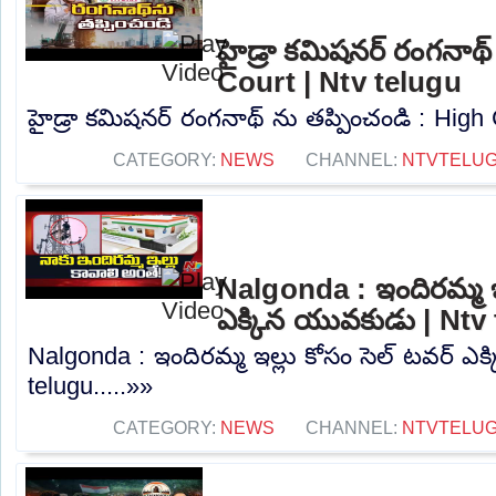
హైడ్రా కమిషనర్ రంగనాథ్
Court | Ntv telugu
హైడ్రా కమిషనర్ రంగనాథ్ ను తప్పించండి : High C
CATEGORY:
NEWS
CHANNEL:
NTVTELU
Nalgonda : ఇందిరమ్మ ఇల
ఎక్కిన యువకుడు | Ntv
Nalgonda : ఇందిరమ్మ ఇల్లు కోసం సెల్ టవర్ ఎ
telugu.....»»
CATEGORY:
NEWS
CHANNEL:
NTVTELU