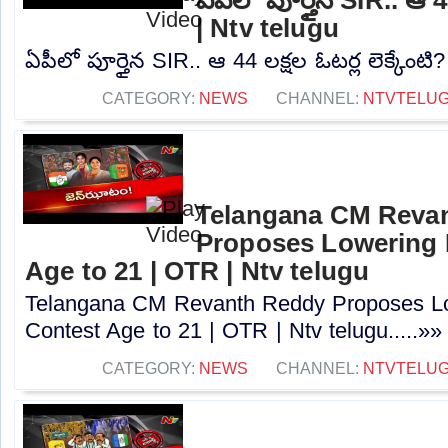
| Ntv telugu
ఏపీలో పూర్తైన SIR.. ఆ 44 లక్షల ఓటర్ల లెక్కేంటి?
CATEGORY:
NEWS
CHANNEL:
NTVTELU
Telangana CM Reva
Proposes Lowering 
Age to 21 | OTR | Ntv telugu
Telangana CM Revanth Reddy Proposes Lo
Contest Age to 21 | OTR | Ntv telugu.....»»
CATEGORY:
NEWS
CHANNEL:
NTVTELU