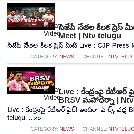
సిజేపీ నేతల కీలక ప్రెస్
Meet | Ntv telugu
సిజేపీ నేతల కీలక ప్రెస్ మీట్ Live : CJP Press 
CATEGORY:
NEWS
CHANNEL:
NTVTELU
Live : కేంద్రంపై కేటీఆర్ ఫ
BRSV మహాధర్నా | Ntv
Live : కేంద్రంపై కేటీఆర్ ఫైర్! ఇందిరా పార్క్ వద
telugu.....»»
CATEGORY:
NEWS
CHANNEL:
NTVTELU