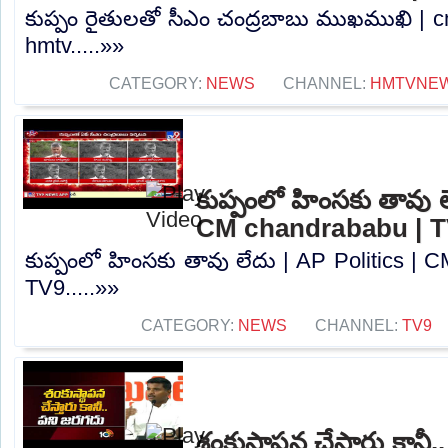
కుప్పం రైతులతో సీఎం చంద్రబాబు ముఖముఖి | 
hmtv.....»»
CATEGORY:
NEWS
CHANNEL:
HMTVNE
కుప్పంలో హింసకు తావు ల
CM chandrababu | 
కుప్పంలో హింసకు తావు లేదు | AP Politics | 
TV9.....»»
CATEGORY:
NEWS
CHANNEL:
TV9
శంకుస్థాపన చేస్తారు కానీ