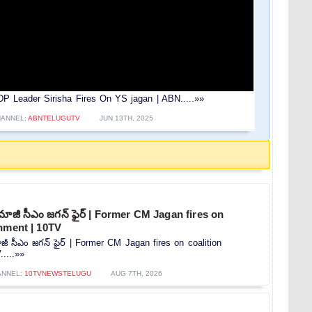
ు | TDP Leader Sirisha Fires On YS jagan | ABN.....»»
ANNEL:
ABNTELUGUTV
JUN 13TH, 2025
 మాజీ సీఎం జగన్ ఫైర్ | Former CM Jagan fires on
nment | 10TV
ాజీ సీఎం జగన్ ఫైర్ | Former CM Jagan fires on coalition
....»»
ANNEL:
10TVNEWSTELUGU
AUG 7TH, 2026