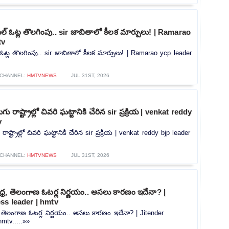
్ ఓట్ల తొలగింపు.. sir జాబితాలో కీలక మార్పులు! | Ramarao
tv
ఓట్ల తొలగింపు.. sir జాబితాలో కీలక మార్పులు! | Ramarao ycp leader
CHANNEL:
HMTVNEWS
JUL 31ST, 2026
ు రాష్ట్రాల్లో చివరి ఘట్టానికి చేరిన sir ప్రక్రియ | venkat reddy
v
ాష్ట్రాల్లో చివరి ఘట్టానికి చేరిన sir ప్రక్రియ | venkat reddy bjp leader
CHANNEL:
HMTVNEWS
JUL 31ST, 2026
్ర, తెలంగాణ ఓటర్ల నిర్ణయం.. అసలు కారణం ఇదేనా? |
ss leader | hmtv
, తెలంగాణ ఓటర్ల నిర్ణయం.. అసలు కారణం ఇదేనా? | Jitender
mtv.....»»