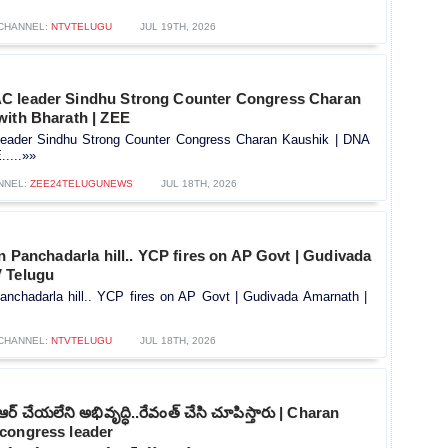
CHANNEL:
NTVTELUGU
JUL 19TH, 2026
C leader Sindhu Strong Counter Congress Charan
with Bharath | ZEE
eader Sindhu Strong Counter Congress Charan Kaushik | DNA
.....»»
NNEL:
ZEE24TELUGUNEWS
JUL 18TH, 2026
on Panchadarla hill.. YCP fires on AP Govt | Gudivada
 Telugu
Panchadarla hill.. YCP fires on AP Govt | Gudivada Amarnath |
CHANNEL:
NTVTELUGU
JUL 18TH, 2026
ర్ చేయలేని అభివృద్ధి..రేవంత్ చేసి చూపిస్తారు | Charan
congress leader