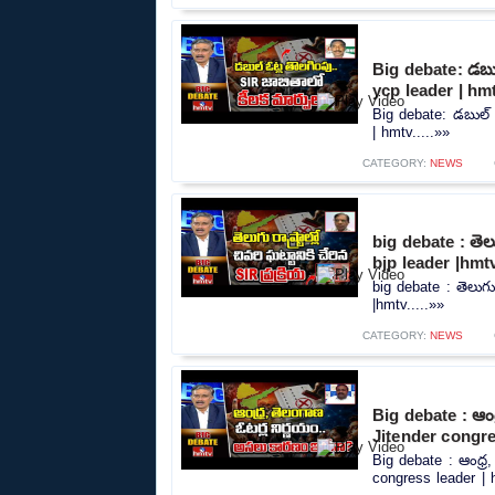
Big debate: డబుల
ycp leader | hm
Big debate: డబుల్ 
| hmtv.....»»
CATEGORY:
NEWS
big debate : తెలుగ
bjp leader |hmt
big debate : తెలుగు ర
|hmtv.....»»
CATEGORY:
NEWS
Big debate : ఆంధ
Jitender congre
Big debate : ఆంధ్ర
congress leader | h