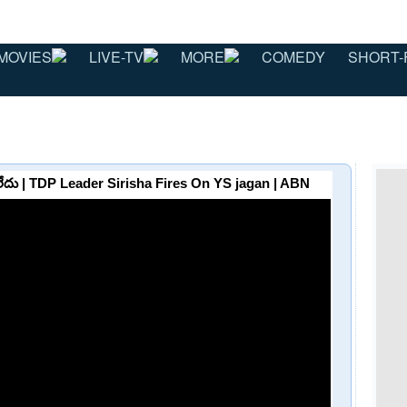
MOVIES
LIVE-TV
MORE
COMEDY
SHORT-
గు రాలేదు | TDP Leader Sirisha Fires On YS jagan | ABN