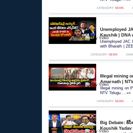
CATEGORY:
NEWS
Unemployed JA
Kaushik | DNA 
Unemployed JAC l
with Bharath | ZEE
CATEGORY:
NEWS
CHA
Illegal mining 
Amarnath | NTV
Illegal mining on 
NTV Telugu.....»»
CATEGORY:
NEWS
Big Debate: కేసీఆ
Koushik Yadav 