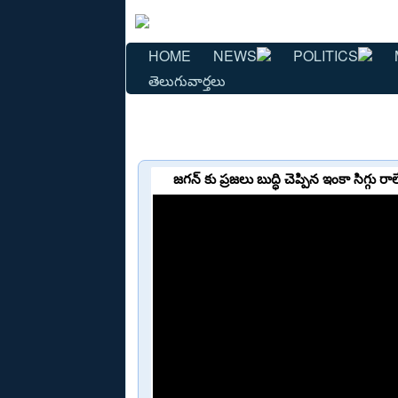
HOME
NEWS
POLITICS
తెలుగువార్తలు
జగన్ కు ప్రజలు బుద్ధి చెప్పిన ఇంకా సిగ్