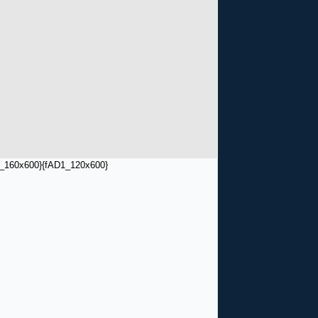
_160x600}
{fAD1_120x600}