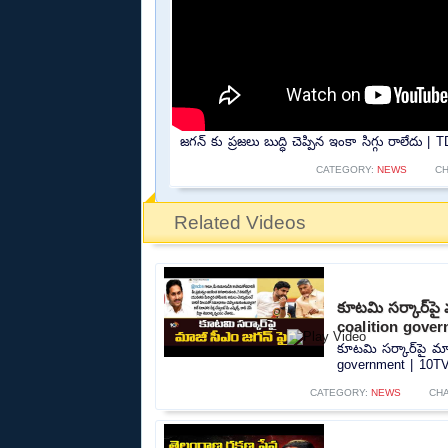
జగన్ కు ప్రజలు బుద్ధి చెప్పిన ఇంకా సిగ్గు రాలేద
CATEGORY:
NEWS
CH
Related Videos
కూటమి సర్కార్‌పై
coalition gover
కూటమి సర్కార్‌పై మ
government | 10TV.
CATEGORY:
NEWS
CH