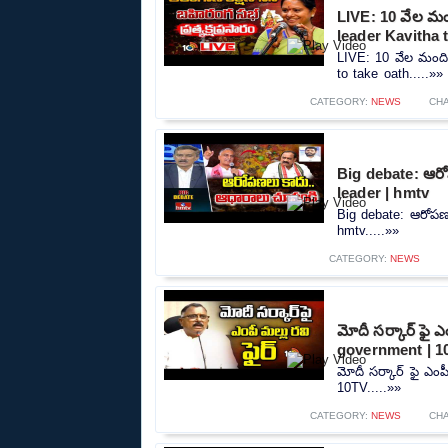
LIVE: 10 వేల మంది
leader Kavitha 
LIVE: 10 వేల మందితో
to take oath.....»»
CATEGORY:
NEWS
CH
Big debate: ఆర
leader | hmtv
Big debate: ఆరోపణ
hmtv.....»»
CATEGORY:
NEWS
మోదీ సర్కార్ ఫై ఎ
government | 1
మోదీ సర్కార్ ఫై ఎంప
10TV.....»»
CATEGORY:
NEWS
CH