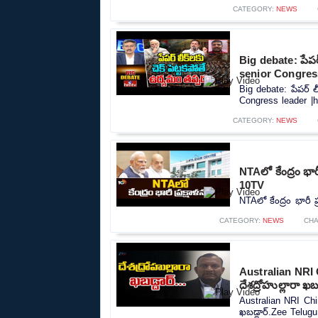
CATEGORY:
NEWS
Big debate: పేపర్
senior Congres
Big debate: పేపర్ ల
Congress leader |h
CATEGORY:
NEWS
NTAలో కేంద్రం భార
10TV
NTAలో కేంద్రం భారీ 
CATEGORY:
NEWS
CHA
Australian NRI
దేశద్రోహుల్లారా ఖ
Australian NRI Chi
ఖబడ్దార్.Zee Telug