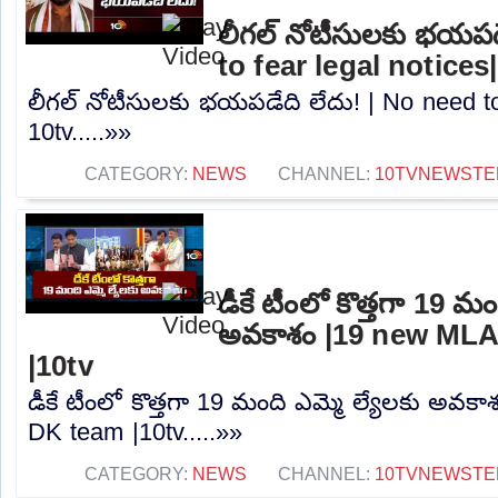
లీగల్ నోటీసులకు భయపడ
to fear legal notices
లీగల్ నోటీసులకు భయపడేది లేదు! | No need to 
10tv.....»»
CATEGORY:
NEWS
CHANNEL:
10TVNEWSTE
డీకే టీంలో కొత్తగా 19 మం
అవకాశం |19 new MLA
|10tv
డీకే టీంలో కొత్తగా 19 మంది ఎమ్మె ల్యేలకు అవక
DK team |10tv.....»»
CATEGORY:
NEWS
CHANNEL:
10TVNEWSTE