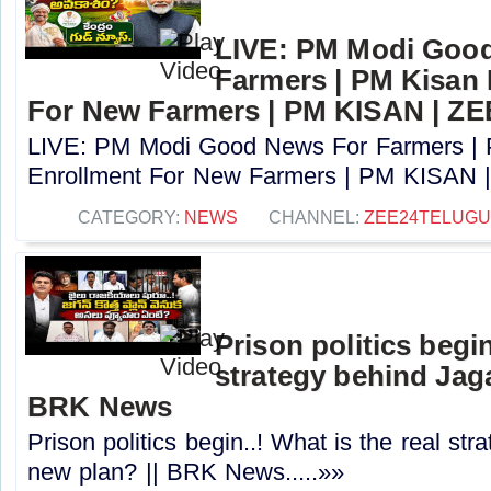
LIVE: PM Modi Goo
Farmers | PM Kisan
For New Farmers | PM KISAN | Z
LIVE: PM Modi Good News For Farmers |
Enrollment For New Farmers | PM KISAN |
CATEGORY:
NEWS
CHANNEL:
ZEE24TELUG
Prison politics begin
strategy behind Jaga
BRK News
Prison politics begin..! What is the real st
new plan? || BRK News.....»»