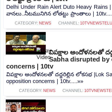
Delhi Under Rain Alert Duto Heavy Rains | ఢ
వానలు..నీటమునిగిన లోతట్టు ప్రాంతాలు | 10tv...
CATEGORY:
NEWS
CHANNEL:
10TVNEWSTEL
విపక్షాల ఆందోళనలతో దద్
Sabha disrupted by 
concerns | 10tv
విపక్షాల ఆందోళనలతో దద్దరిల్లిన లోకసభ |Lok S
opposition concerns | 10tv.....»»
CATEGORY:
NEWS
CHANNEL:
10TVNEWSTE