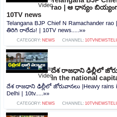
rao | ఆ ధాన్యం బియ్యంగా
10TV news
Telangana BJP Chief N Ramachander rao |
తిరిగి రాలేదు! | 10TV news.....»»
CATEGORY:
NEWS
CHANNEL:
10TVNEWSTEL
దేశ రాజధాని ఢిల్లీలో జ
in the national capita
దేశ రాజధాని ఢిల్లీలో జోరువానలు |Heavy rains i
Delhi | 10tv.....»»
CATEGORY:
NEWS
CHANNEL:
10TVNEWSTEL