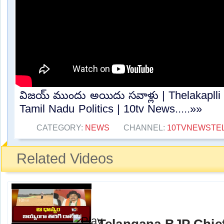
విజయ్ ముందు అయిదు సవాళ్లు | Thelakaplli
Tamil Nadu Politics | 10tv News.....»»
CATEGORY:
NEWS
CHANNEL:
10TVNEWSTE
Related Videos
Telangana BJP Chi