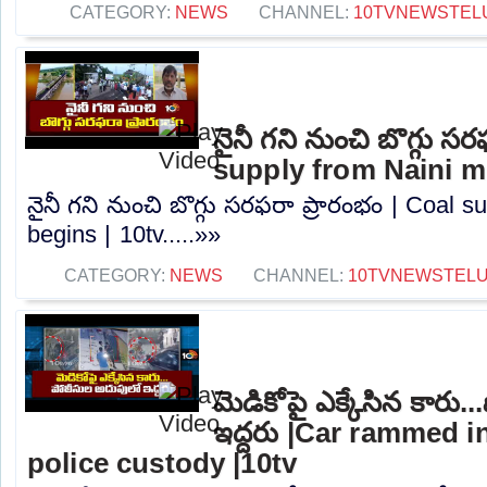
CATEGORY:
NEWS
CHANNEL:
10TVNEWSTEL
నైనీ గని నుంచి బొగ్గు స
supply from Naini mi
నైనీ గని నుంచి బొగ్గు సరఫరా ప్రారంభం | Coal 
begins | 10tv.....»»
CATEGORY:
NEWS
CHANNEL:
10TVNEWSTEL
మెడికోపై ఎక్కేసిన కారు
ఇద్దరు |Car rammed i
police custody |10tv