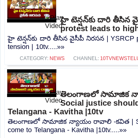
హై టెన్షన్‌కు దారి తీసి
protest leads to high
హై టెన్షన్‌కు దారి తీసిన వైసీపీ నిరసన | YSRCP
tension | 10tv.....»»
CATEGORY:
NEWS
CHANNEL:
10TVNEWSTEL
తెలంగాణలో సామాజిక న్
Social justice shou
Telangana - Kavitha |10tv
తెలంగాణలో సామాజిక న్యాయం రావాలి -కవిత | S
come to Telangana - Kavitha |10tv.....»»