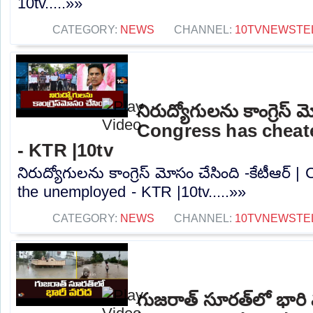
10tv.....»»
CATEGORY:
NEWS
CHANNEL:
10TVNEWSTE
నిరుద్యోగులను కాంగ్రెస్ మ
Congress has cheat
- KTR |10tv
నిరుద్యోగులను కాంగ్రెస్ మోసం చేసింది -కేటీఆర్
the unemployed - KTR |10tv.....»»
CATEGORY:
NEWS
CHANNEL:
10TVNEWSTE
గుజరాత్‌ సూరత్‌లో భార