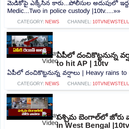
మెడికోపై ఎక్కేసిన కారు...పోలీసుల అదుపులో ఇద
Medic...Two in police custody |10tv.....»»
CATEGORY:
NEWS
CHANNEL:
10TVNEWSTEL
ఏపీలో దంచికొట్టనున్న వర
to hit AP | 10tv
ఏపీలో దంచికొట్టనున్న వర్షాలు | Heavy rains to 
CATEGORY:
NEWS
CHANNEL:
10TVNEWSTEL
పశ్చిమ బెంగాల్‌లో జోరు
in West Bengal |10t