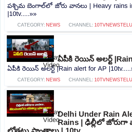
పశ్చిమ బెంగాల్‌లో జోరు వానలు | Heavy rains
|10tv.....»»
CATEGORY:
NEWS
CHANNEL:
10TVNEWSTEL
ఏపీకి రెయిన్ అలర్ట్ |Ra
ఏపీకి రెయిన్ అలర్ట్ |Rain alert for AP |10tv....
CATEGORY:
NEWS
CHANNEL:
10TVNEWSTEL
Delhi Under Rain Al
Rains | ఢిల్లీలో జోరుగ
లోతట్టు ప్రాంతాలు | 10tv