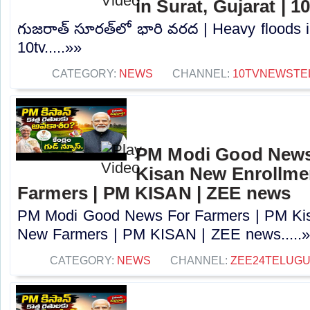
in Surat, Gujarat | 1
గుజరాత్‌ సూరత్‌లో భారి వరద | Heavy floods i
10tv.....»»
CATEGORY:
NEWS
CHANNEL:
10TVNEWSTE
PM Modi Good News
Kisan New Enrollme
Farmers | PM KISAN | ZEE news
PM Modi Good News For Farmers | PM Kis
New Farmers | PM KISAN | ZEE news.....
CATEGORY:
NEWS
CHANNEL:
ZEE24TELUG