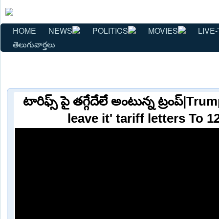
HOME
NEWS
POLITICS
MOVIES
LIVE-
తెలుగువార్తలు
టారిఫ్స్ పై తగ్గేదేలే అంటున్న ట్రంప్|Tr
leave it' tariff letters To 