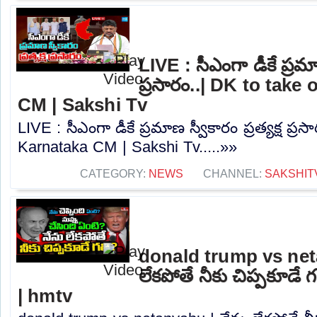
LIVE : సీఎంగా డీకే ప్రమాణ
ప్రసారం..| DK to take
CM | Sakshi Tv
LIVE : సీఎంగా డీకే ప్రమాణ స్వీకారం ప్రత్యక్ష ప్
Karnataka CM | Sakshi Tv.....»»
CATEGORY:
NEWS
CHANNEL:
SAKSHIT
donald trump vs net
లేకపోతే నీకు చిప్పకూడే
| hmtv