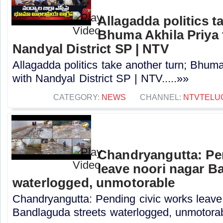
Allagadda politics t
Bhuma Akhila Priya 
Nandyal District SP | NTV
Allagadda politics take another turn; Bhuma
with Nandyal District SP | NTV.....»»
CATEGORY:
NEWS
CHANNEL:
NTVTELU
Chandryangutta: Pe
leave noori nagar B
waterlogged, unmotorable
Chandryangutta: Pending civic works leave
Bandlaguda streets waterlogged, unmotorabl