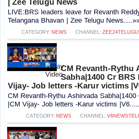
| Zee Telugu News
LIVE:BRS leaders leave for Revanth Reddy
Telangana Bhavan | Zee Telugu News.....»
CATEGORY:
NEWS
CHANNEL:
ZEE24TELUG
CM Revanth-Rythu 
Sabha|1400 Cr BRS 
Vijay- Job letters -Karur victims |
CM Revanth-Rythu Ashirvada Sabha|1400 
|CM Vijay- Job letters -Karur victims |V6....
CATEGORY:
NEWS
CHANNEL:
V6NEWSTEL