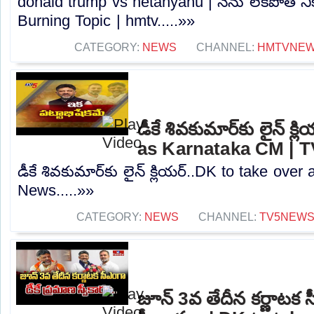
donald trump vs netanyahu | నేను లేకపోతే నీక
Burning Topic | hmtv.....»»
CATEGORY:
NEWS
CHANNEL:
HMTVNE
డీకే శివకుమార్‌కు లైన్ క
as Karnataka CM | 
డీకే శివకుమార్‌కు లైన్ క్లియర్..DK to take ov
News.....»»
CATEGORY:
NEWS
CHANNEL:
TV5NEW
జూన్ 3వ తేదీన కర్ణాటక స