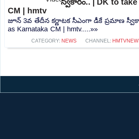
స్వీకారం.. | DK to ta
CM | hmtv
జూన్ 3వ తేదీన కర్ణాటక సీఎంగా డీకే ప్రమాణ స్వీ
as Karnataka CM | hmtv.....»»
CATEGORY:
NEWS
CHANNEL:
HMTVNEW