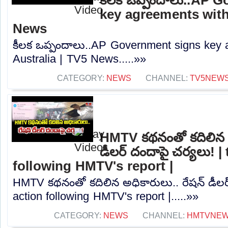
key agreements with
News
కీలక ఒప్పందాలు..AP Government signs key 
Australia | TV5 News.....»»
CATEGORY:
NEWS
CHANNEL:
TV5NEW
HMTV కథనంతో కదిలిన అ
డీలర్ దందాపై చర్యలు! |
following HMTV's report |
HMTV కథనంతో కదిలిన అధికారులు.. రేషన్ డీలర్
action following HMTV's report |.....»»
CATEGORY:
NEWS
CHANNEL:
HMTVNE