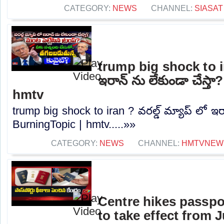
CATEGORY:
NEWS
CHANNEL:
SIASAT
trump big shock to ira
ఇరాన్ ను లేకుండా చేస్త
hmtv
trump big shock to iran ? వరల్డ్ మ్యాప్ లో ఇరా
BurningTopic | hmtv.....»»
CATEGORY:
NEWS
CHANNEL:
HMTVNEW
Centre hikes passpor
to take effect from 