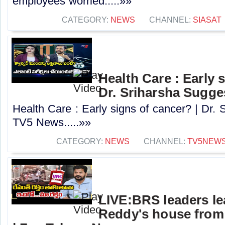
employees worried.....»»
CATEGORY:
NEWS
CHANNEL:
SIASAT
Health Care : Early 
Dr. Sriharsha Sugge
Health Care : Early signs of cancer? | Dr. 
TV5 News.....»»
CATEGORY:
NEWS
CHANNEL:
TV5NEW
LIVE:BRS leaders le
Reddy's house from