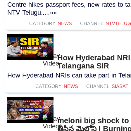
Centre hikes passport fees, new rates to tak
NTV Telugu.....»»
CATEGORY:
NEWS
CHANNEL:
NTVTELU
How Hyderabad NRIs 
Telangana SIR
How Hyderabad NRIs can take part in Tela
CATEGORY:
NEWS
CHANNEL:
SIASAT
meloni big shock to t
తీసిన మెలోని | Burni