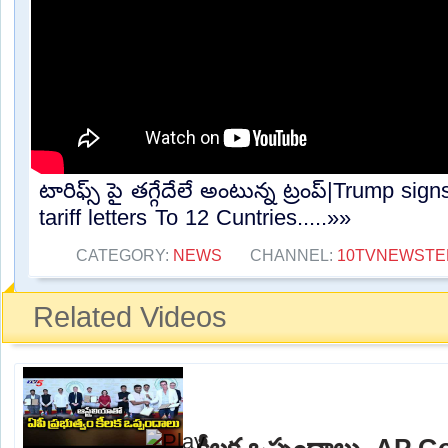
టారిఫ్స్ పై తగ్గేదేలే అంటున్న ట్రంప్|Trump signs
tariff letters To 12 Cuntries.....»»
CATEGORY:
NEWS
CHANNEL:
10TVNEWSTE
Related Videos
కీలక ఒప్పందాలు..AP 