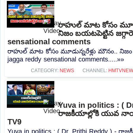
రాహుల్ మాట కోసం మూడు
నిజం బయటపెట్టిన జగ్గారె
sensational comments
రాహుల్ మాట కోసం మూడున్నరేళ్లు మౌనం.. నిజం బయ
jagga reddy sensational comments.....»»
CATEGORY:
NEWS
CHANNEL:
HMTVNE
Yuva in politics : ( D
రాజకీయాల్లోకి యువ నా
TV9
Yuva in politics : ( Dr. Prithi Reddy ) - ర