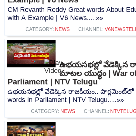
CM Revanth Reddy Great words About Edu
with A Example | V6 News.....»»
CATEGORY:
NEWS
CHANNEL:
V6NEWSTEL
ఉభయసభల్లో వేడెక్కిన రా
మాటల యుద్ధం | War o
Parliament | NTV Telugu
ఉభయసభల్లో వేడెక్కిన రాజకీయం.. పార్లమెంట్‌ల
words in Parliament | NTV Telugu.....»»
CATEGORY:
NEWS
CHANNEL:
NTVTELU