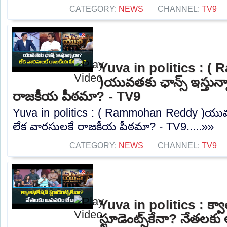
CATEGORY:
NEWS
CHANNEL:
TV9
Yuva in politics : 
)యువతకు ఛాన్స్ ఇస్తున్
రాజకీయ పీఠమా? - TV9
Yuva in politics : ( Rammohan Reddy )యువతక
లేక వారసులకే రాజకీయ పీఠమా? - TV9.....»»
CATEGORY:
NEWS
CHANNEL:
TV9
Yuva in politics : క్వాల
స్టూడెంట్స్‌కేనా? నేతల