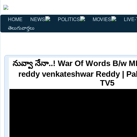
HOME
NEWS
POLITICS
MOVIES
LIVE-
తెలుగువార్తలు
నువ్వా నేనా..! War Of Words B/
reddy venkateshwar Reddy | Pal
TV5