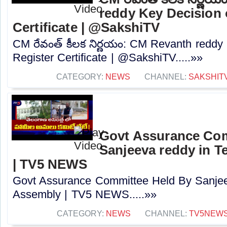
reddy Key Decision 
Certificate | @SakshiTV
CM రేవంత్ కీలక నిర్ణయం: CM Revanth reddy
Register Certificate | @SakshiTV.....»»
CATEGORY:
NEWS
CHANNEL:
SAKSHIT
Govt Assurance Com
Sanjeeva reddy in 
| TV5 NEWS
Govt Assurance Committee Held By Sanjee
Assembly | TV5 NEWS.....»»
CATEGORY:
NEWS
CHANNEL:
TV5NEW