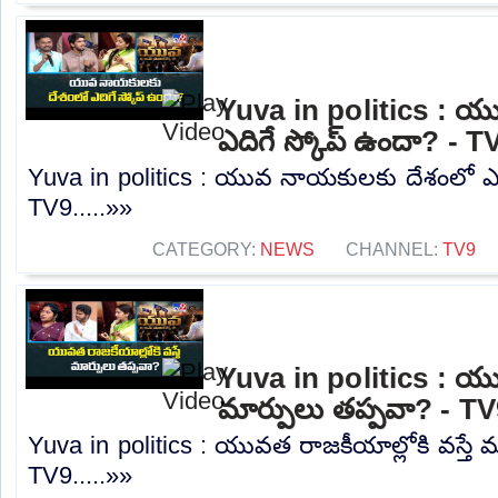
Yuva in politics : 
ఎదిగే స్కోప్ ఉందా? - T
Yuva in politics : యువ నాయకులకు దేశంలో ఎద
TV9.....»»
CATEGORY:
NEWS
CHANNEL:
TV9
Yuva in politics : యువ
మార్పులు తప్పవా? - T
Yuva in politics : యువత రాజకీయాల్లోకి వస్తే 
TV9.....»»