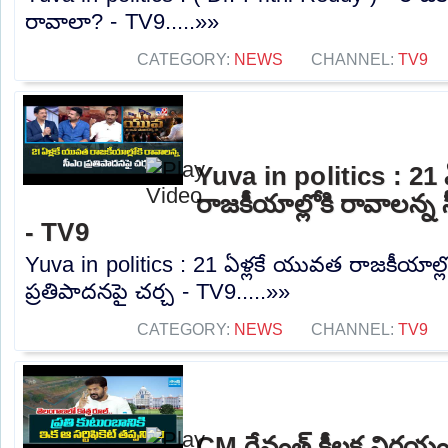
రావాలా? - TV9.....»»
CATEGORY:
NEWS
CHANNEL:
TV9
Yuva in politics : 21
రాజకీయాల్లోకి రావాలన్న 
- TV9
Yuva in politics : 21 ఏళ్లకే యువత రాజకీయాల్ల
ప్రతిపాదనపై చర్చ - TV9.....»»
CATEGORY:
NEWS
CHANNEL:
TV9
CM రేవంత్ కీలక నిర్ణ