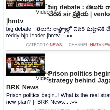
big debate : తెలుగు రాష్ట
చేరిన sir ప్రక్రియ | ve
|hmtv
big debate : తెలుగు రాష్ట్రాల్లో చివరి ఘట్టానికి చే
reddy bjp leader |hmtv.....»»
CATEGORY:
NEWS
CHANNEL:
HMTVNE
Prison politics begin
strategy behind Jaga
BRK News
Prison politics begin..! What is the real st
new plan? || BRK News.....»»