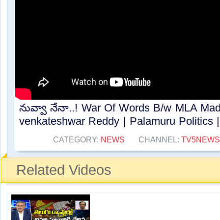
నువ్వా నేనా..! War Of Words B/w MLA Ma
venkateshwar Reddy | Palamuru Politics |
CATEGORY:
NEWS
CHANNEL:
TV5NEWS
Related Videos