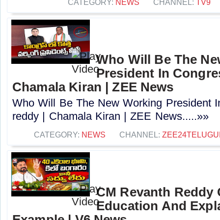
CATEGORY:
NEWS
CHANNEL:
TV9
Who Will Be The N
President In Congres
Chamala Kiran | ZEE News
Who Will Be The New Working President I
reddy | Chamala Kiran | ZEE News.....»»
CATEGORY:
NEWS
CHANNEL:
ZEE24TELUG
CM Revanth Reddy 
Education And Expla
Example | V6 News