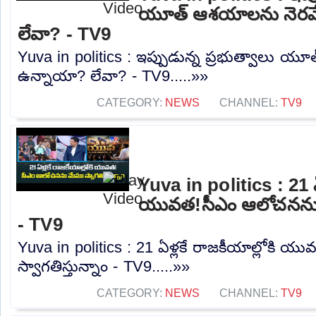
యూత్ ఆశయాలను నెరవేర
లేవా? - TV9
Yuva in politics : ఇప్పుడున్న ప్రభుత్వాలు య
ఉన్నాయా? లేవా? - TV9.....»»
CATEGORY:
NEWS
CHANNEL:
TV9
Yuva in politics : 21 ఏళ
యువత!సీఎం ఆలోచనను మే
- TV9
Yuva in politics : 21 ఏళ్లకే రాజకీయాల్లోకి
స్వాగతిస్తున్నాం - TV9.....»»
CATEGORY:
NEWS
CHANNEL:
TV9