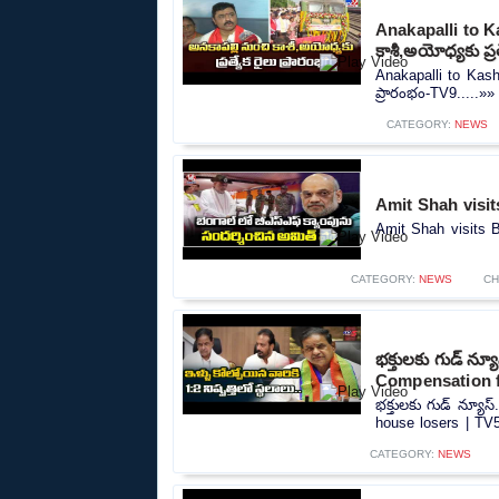
Anakapalli to K
కాశీ,అయోధ్యకు ప్ర
Anakapalli to Kashi
ప్రారంభం-TV9.....»»
CATEGORY:
NEWS
Amit Shah visit
Amit Shah visits B
CATEGORY:
NEWS
CH
భక్తులకు గుడ్ న
Compensation f
భక్తులకు గుడ్ న్య
house losers | TV5
CATEGORY:
NEWS