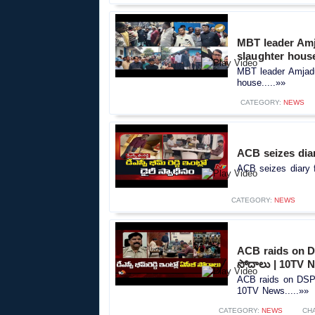
MBT leader Amj
slaughter hous
MBT leader Amjadu
house.....»»
CATEGORY:
NEWS
ACB seizes dia
ACB seizes diary 
CATEGORY:
NEWS
ACB raids on DSP
సోదాలు | 10TV 
ACB raids on DSP Bh
10TV News.....»»
CATEGORY:
NEWS
CH