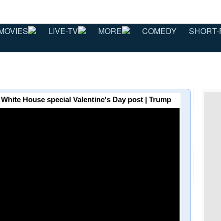
MOVIES
LIVE-TV
MORE
COMEDY
SHORT-
ర్డ్! | White House special Valentine's Day post | Trump