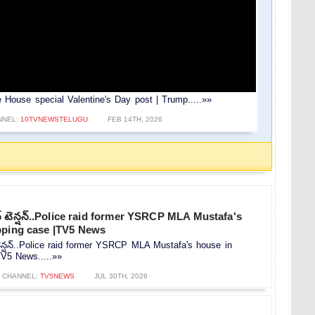
 White House special Valentine's Day post | Trump.....»»
NNEL:
10TVNEWSTELUGU
FEB 14TH, 2026
న్ టెన్షన్..Police raid former YSRCP MLA Mustafa's
pping case |TV5 News
టెన్షన్..Police raid former YSRCP MLA Mustafa's house in
TV5 News.....»»
CHANNEL:
TV5NEWS
JUL 30TH, 2026