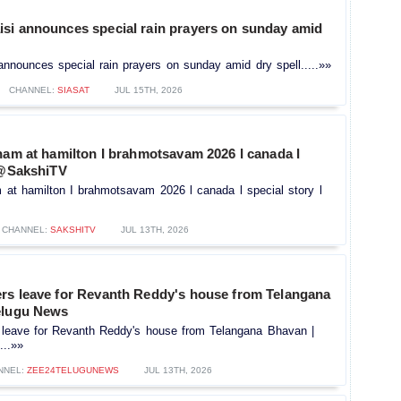
si announces special rain prayers on sunday amid
nnounces special rain prayers on sunday amid dry spell.....»»
CHANNEL:
SIASAT
JUL 15TH, 2026
nam at hamilton I brahmotsavam 2026 l canada l
l @SakshiTV
 at hamilton I brahmotsavam 2026 l canada l special story l
CHANNEL:
SAKSHITV
JUL 13TH, 2026
rs leave for Revanth Reddy's house from Telangana
elugu News
leave for Revanth Reddy's house from Telangana Bhavan |
...»»
NNEL:
ZEE24TELUGUNEWS
JUL 13TH, 2026