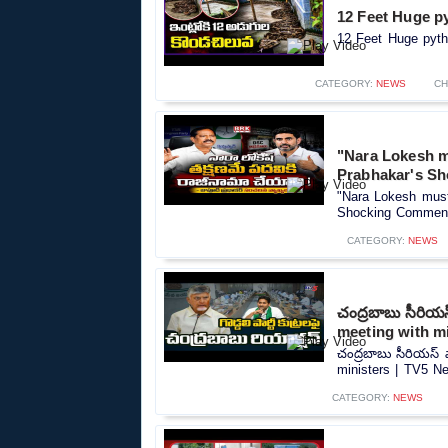
12 Feet Huge p
12 Feet Huge pyth
CATEGORY:
NEWS
CH
"Nara Lokesh mu
Prabhakar's Sh
"Nara Lokesh must 
Shocking Comments
CATEGORY:
NEWS
చంద్రబాబు సీరియ
meeting with m
చంద్రబాబు సీరియస్ 
ministers | TV5 Ne
CATEGORY:
NEWS