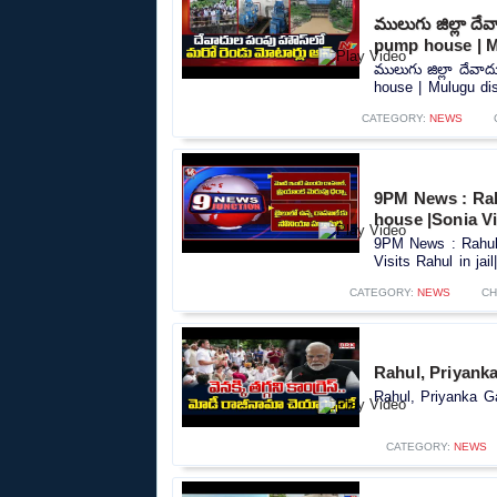
ములుగు జిల్లా దే
pump house | M
ములుగు జిల్లా దేవా
house | Mulugu dist
CATEGORY:
NEWS
9PM News : Rahu
house |Sonia Vis
9PM News : Rahul,
Visits Rahul in jail
CATEGORY:
NEWS
CH
Rahul, Priyank
Rahul, Priyanka G
CATEGORY:
NEWS