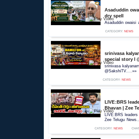
Asaduddin owai
dry spell
Asaduddin owaisi a
CATEGORY:
NEWS
srinivasa kalya
special story 
srinivasa kalyanam
@SakshiTV.....»»
CATEGORY:
NEWS
LIVE:BRS leade
Bhavan | Zee T
LIVE:BRS leaders 
Zee Telugu News..
CATEGORY:
NEWS
CHA