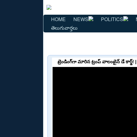
HOME
NEWS
POLITICS
తెలుగువార్తలు
ట్రెండింగ్‌గా మారిన ట్రంప్ వాలంటైన్ డే కా