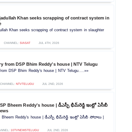
adullah Khan seeks scrapping of contract system in
e
llah Khan seeks scrapping of contract system in slaughter
CHANNEL:
SIASAT
JUL 4TH, 2026
ry from DSP Bhim Reddy's house | NTV Telugu
from DSP Bhim Reddy's house | NTV Telugu.....»»
CHANNEL:
NTVTELUGU
JUL 2ND, 2026
 Bheem Reddy's house | డీఎస్పీ భీమ్‌రెడ్డి ఇంట్లో ఏసీబీ
News
eem Reddy's house | డీఎస్పీ భీమ్‌రెడ్డి ఇంట్లో ఏసీబీ సోదాలు |
ANNEL:
10TVNEWSTELUGU
JUL 2ND, 2026