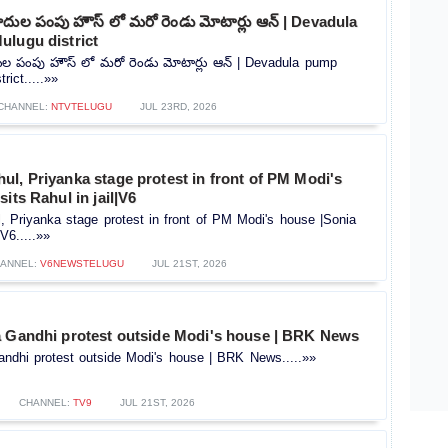
వాదుల పంపు హౌస్ లో మరో రెండు మోటార్లు ఆన్ | Devadula
ulugu district
దుల పంపు హౌస్ లో మరో రెండు మోటార్లు ఆన్ | Devadula pump
rict.....»»
CHANNEL:
NTVTELUGU
JUL 23RD, 2026
l, Priyanka stage protest in front of PM Modi's
its Rahul in jail|V6
 Priyanka stage protest in front of PM Modi's house |Sonia
|V6.....»»
ANNEL:
V6NEWSTELUGU
JUL 21ST, 2026
a Gandhi protest outside Modi's house | BRK News
andhi protest outside Modi's house | BRK News.....»»
CHANNEL:
TV9
JUL 21ST, 2026