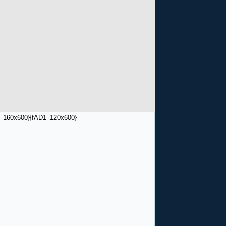
_160x600}
{fAD1_120x600}