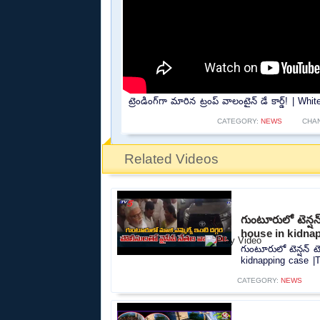
ట్రెండింగ్‌గా మారిన ట్రంప్ వాలంటైన్ డే కార్డ్! |
CATEGORY:
NEWS
CHA
Related Videos
గుంటూరులో టెన్ష
house in kidna
గుంటూరులో టెన్షన్ 
kidnapping case |
CATEGORY:
NEWS