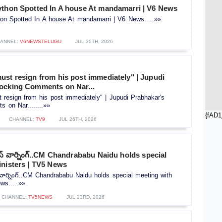
ython Spotted In A house At mandamarri | V6 News
on Spotted In A house At mandamarri | V6 News.....»»
ANNEL:
V6NEWSTELUGU
JUL 30TH, 2026
st resign from his post immediately" | Jupudi
ocking Comments on Nar...
resign from his post immediately" | Jupudi Prabhakar's
 on Nar........»»
{fAD1
CHANNEL:
TV9
JUL 26TH, 2026
స్ వార్నింగ్..CM Chandrababu Naidu holds special
inisters | TV5 News
వార్నింగ్..CM Chandrababu Naidu holds special meeting with
ws.....»»
CHANNEL:
TV5NEWS
JUL 23RD, 2026