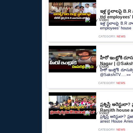
ఇళ్ల స్థలాలపై B
ttd employees' 
ఇళ్ల స్థలాలపై B.R
employees' house p
CATEGORY:
NEWS
హీరో ఇంట్లోకి దూ
Nagar | @Saks
హీరో ఇంట్లోకి దూసుక
@SakshiTV.....»»
CATEGORY:
NEWS
ప్రశ్నిస్తే అరెస
Ranjith house a
ప్రశ్నిస్తే అరెస్టు
arrest House Arrest
CATEGORY:
NEWS