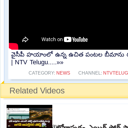
వైసీపీ హయాంలో ఉన్న ఉచిత పంటల బీమాను రద
| NTV Telugu.....»»
CATEGORY:
NEWS
CHANNEL:
NTVTELU
Related Videos
భోగాపురం ఎయిర్ పోర్ట్ ప