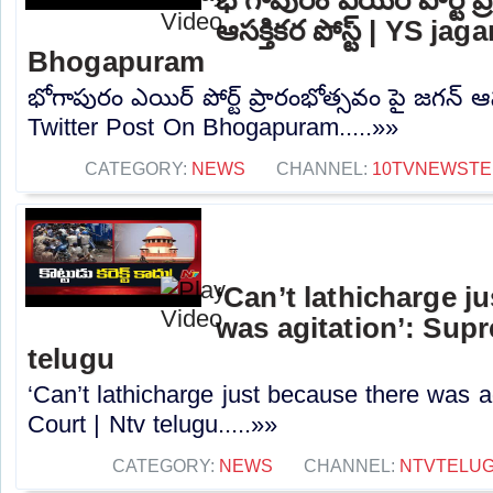
ఆసక్తికర పోస్ట్ | YS j
Bhogapuram
భోగాపురం ఎయిర్ పోర్ట్ ప్రారంభోత్సవం పై జగన్ ఆసక
Twitter Post On Bhogapuram.....»»
CATEGORY:
NEWS
CHANNEL:
10TVNEWSTE
‘Can’t lathicharge j
was agitation’: Sup
telugu
‘Can’t lathicharge just because there was a
Court | Ntv telugu.....»»
CATEGORY:
NEWS
CHANNEL:
NTVTELU