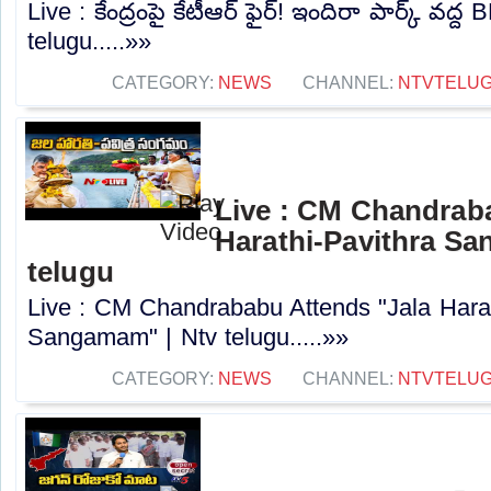
Live : కేంద్రంపై కేటీఆర్ ఫైర్! ఇందిరా పార్క్ వద
telugu.....»»
CATEGORY:
NEWS
CHANNEL:
NTVTELU
Live : CM Chandrab
Harathi-Pavithra Sa
telugu
Live : CM Chandrababu Attends "Jala Harat
Sangamam" | Ntv telugu.....»»
CATEGORY:
NEWS
CHANNEL:
NTVTELU