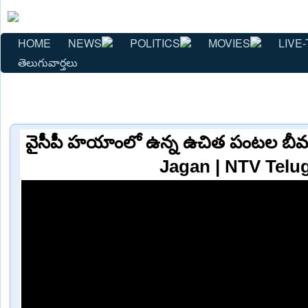
HOME
NEWS
POLITICS
MOVIES
LIVE-
తెలుగువార్తలు
వైసీపీ హయాంలో ఉన్న ఉచిత పంటల బీమాన
Jagan | NTV Telu