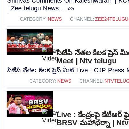
Srinivas Comments On Kaleshwaram | KC
| Zee telugu News.....»»
CATEGORY:
NEWS
CHANNEL:
ZEE24TELUG
సిజేపీ నేతల కీలక ప్రెస్
Meet | Ntv telugu
సిజేపీ నేతల కీలక ప్రెస్ మీట్ Live : CJP Press 
CATEGORY:
NEWS
CHANNEL:
NTVTELU
Live : కేంద్రంపై కేటీఆర్ ఫ
BRSV మహాధర్నా | Ntv