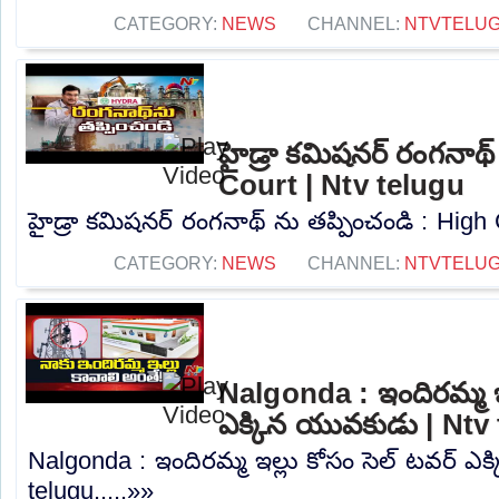
CATEGORY:
NEWS
CHANNEL:
NTVTELU
హైడ్రా కమిషనర్ రంగనాథ్
Court | Ntv telugu
హైడ్రా కమిషనర్ రంగనాథ్ ను తప్పించండి : High C
CATEGORY:
NEWS
CHANNEL:
NTVTELU
Nalgonda : ఇందిరమ్మ ఇల
ఎక్కిన యువకుడు | Ntv
Nalgonda : ఇందిరమ్మ ఇల్లు కోసం సెల్ టవర్ ఎ
telugu.....»»