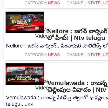
CATEGORY:
NEWS
CHANNEL:
NTVTELU
Nellore : జగన్ వార్నింగ్
లో హీట్! | Ntv telugu
Nellore : జగన్ వార్నింగ్.. సింహపురి పాలిటిక్స్ ల
CATEGORY:
NEWS
CHANNEL:
NTVTELU
Vemulawada : రాజన్న సిర
చెల్లింపుల వివాదం | Nt
Vemulawada : రాజన్న సిరిసిల్ల జిల్లాలో ధాన్యం 
telugu.....»»