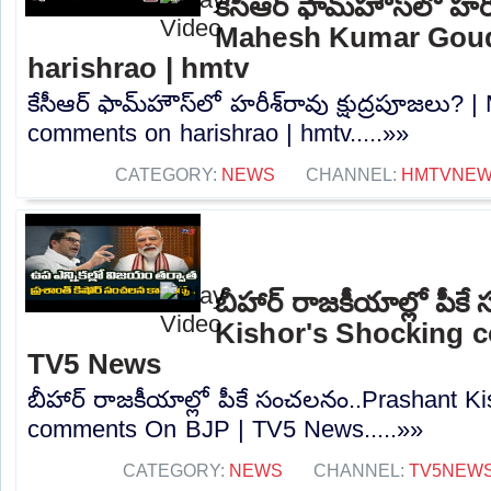
కేసీఆర్ ఫామ్‌హౌస్‌లో హరీ
Mahesh Kumar Gou
harishrao | hmtv
కేసీఆర్ ఫామ్‌హౌస్‌లో హరీశ్‌రావు క్షుద్రపూజల
comments on harishrao | hmtv.....»»
CATEGORY:
NEWS
CHANNEL:
HMTVNE
బీహార్ రాజకీయాల్లో పీ
Kishor's Shocking 
TV5 News
బీహార్ రాజకీయాల్లో పీకే సంచలనం..Prashant K
comments On BJP | TV5 News.....»»
CATEGORY:
NEWS
CHANNEL:
TV5NEW