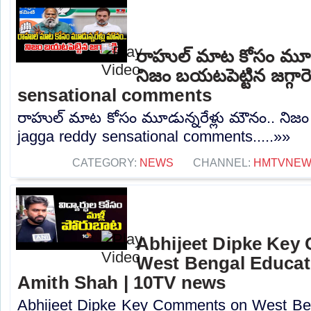
రాహుల్ మాట కోసం మూడు
నిజం బయటపెట్టిన జగ్గారె
sensational comments
రాహుల్ మాట కోసం మూడున్నరేళ్లు మౌనం.. నిజం బయ
jagga reddy sensational comments.....»»
CATEGORY:
NEWS
CHANNEL:
HMTVNE
Abhijeet Dipke Key
West Bengal Educati
Amith Shah | 10TV news
Abhijeet Dipke Key Comments on West Beng