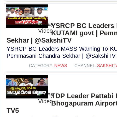
YSRCP BC Leaders 
KUTAMI govt | Pem
Sekhar | @SakshiTV
YSRCP BC Leaders MASS Warning To KUT
Pemmasani Chandra Sekhar | @SakshiTV..
CATEGORY:
NEWS
CHANNEL:
SAKSHIT
TDP Leader Pattabi
Bhogapuram Airport 
TV5