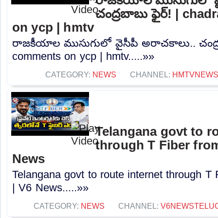
చంద్రబాబు ఫైర్! | ch
on ycp | hmtv
రాజకీయాల ముసుగులో వైసీపీ అరాచకాలు.. చంద్ర
comments on ycp | hmtv.....»»
CATEGORY:
NEWS
CHANNEL:
HMTVNEW
Telangana govt to ro
through T Fiber fro
News
Telangana govt to route internet through T
| V6 News.....»»
CATEGORY:
NEWS
CHANNEL:
V6NEWSTELU