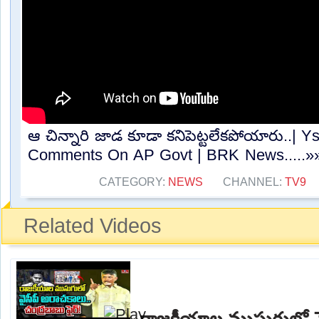
ఆ చిన్నారి జాడ కూడా కనిపెట్టలేకపోయారు..| 
Comments On AP Govt | BRK News.....»
CATEGORY:
NEWS
CHANNEL:
TV9
Related Videos
రాజకీయాల ముసుగులో వై