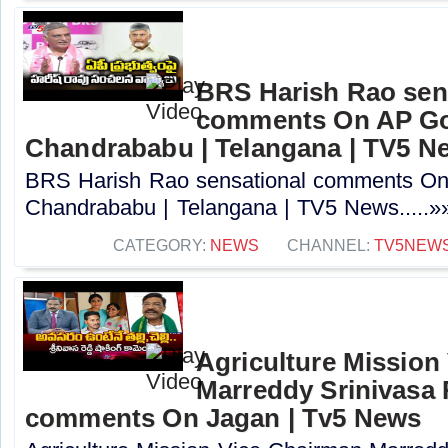
BRS Harish Rao sen
comments On AP Go
Chandrababu | Telangana | TV5 N
BRS Harish Rao sensational comments O
Chandrababu | Telangana | TV5 News.....»
CATEGORY:
NEWS
CHANNEL:
TV5NEW
Agriculture Mission
Marreddy Srinivasa
comments On Jagan | Tv5 News