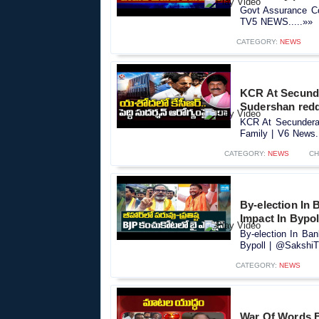
Govt Assurance Co
TV5 NEWS.....»»
CATEGORY:
NEWS
KCR At Secunde
Sudershan redd
KCR At Secundera
Family | V6 News..
CATEGORY:
NEWS
CH
By-election In
Impact In Bypo
By-election In Ba
Bypoll | @SakshiTV
CATEGORY:
NEWS
War Of Words 