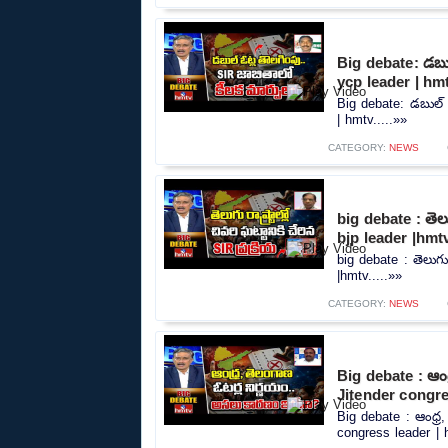
Big debate: డబుల
ycp leader | hm
Big debate: డబుల్ 
| hmtv.....»»
CATEGORY:
NEWS
big debate : తెలుగ
bjp leader |hmt
big debate : తెలుగు ర
|hmtv.....»»
CATEGORY:
NEWS
Big debate : ఆంధ
Jitender congre
Big debate : ఆంధ్ర
congress leader | h