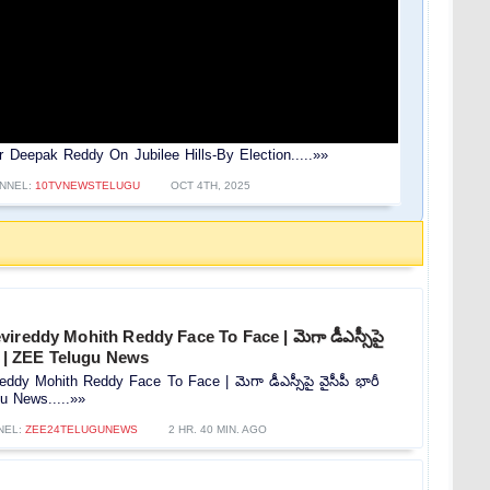
leader Deepak Reddy On Jubilee Hills-By Election.....»»
NNEL:
10TVNEWSTELUGU
OCT 4TH, 2025
ireddy Mohith Reddy Face To Face | మెగా డీఎస్సీపై
సన | ZEE Telugu News
ddy Mohith Reddy Face To Face | మెగా డీఎస్సీపై వైసీపీ భారీ
u News.....»»
NEL:
ZEE24TELUGUNEWS
2 HR. 40 MIN. AGO