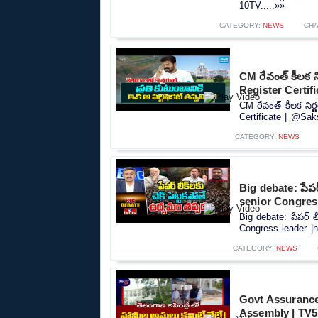
10TV.....»»
CATEGORY:
NEWS
CHA
CM రేవంత్ కీలక 
Register Certif
CM రేవంత్ కీలక ని
Certificate | @Sak
CATEGORY:
NEWS
Big debate: పేపర్
senior Congres
Big debate: పేపర్ ల
Congress leader |h
CATEGORY:
NEWS
Govt Assurance
Assembly | TV