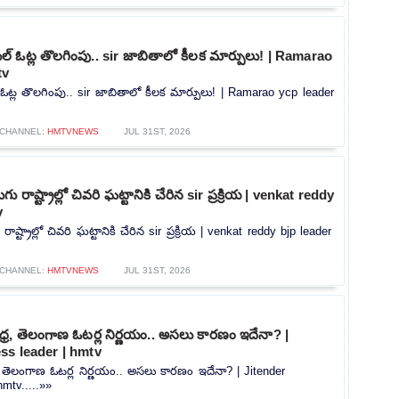
్ ఓట్ల తొలగింపు.. sir జాబితాలో కీలక మార్పులు! | Ramarao
tv
ఓట్ల తొలగింపు.. sir జాబితాలో కీలక మార్పులు! | Ramarao ycp leader
CHANNEL:
HMTVNEWS
JUL 31ST, 2026
ు రాష్ట్రాల్లో చివరి ఘట్టానికి చేరిన sir ప్రక్రియ | venkat reddy
v
ాష్ట్రాల్లో చివరి ఘట్టానికి చేరిన sir ప్రక్రియ | venkat reddy bjp leader
CHANNEL:
HMTVNEWS
JUL 31ST, 2026
్ర, తెలంగాణ ఓటర్ల నిర్ణయం.. అసలు కారణం ఇదేనా? |
ss leader | hmtv
, తెలంగాణ ఓటర్ల నిర్ణయం.. అసలు కారణం ఇదేనా? | Jitender
mtv.....»»