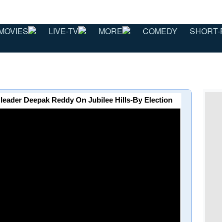
MOVIES
LIVE-TV
MORE
COMEDY
SHORT-
 | BJP leader Deepak Reddy On Jubilee Hills-By Election