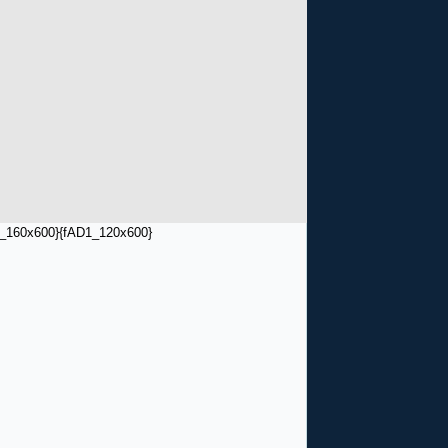
_160x600}
{fAD1_120x600}