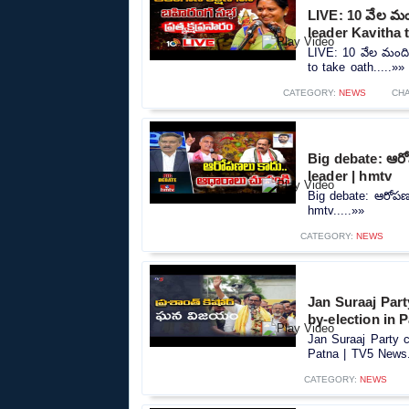
LIVE: 10 వేల మంది
leader Kavitha 
LIVE: 10 వేల మందితో
to take oath.....»»
CATEGORY:
NEWS
CH
Big debate: ఆర
leader | hmtv
Big debate: ఆరోపణ
hmtv.....»»
CATEGORY:
NEWS
Jan Suraaj Par
by-election in 
Jan Suraaj Party c
Patna | TV5 News.
CATEGORY:
NEWS