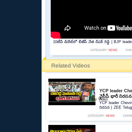
10టీవీ డిబేట్‌లో బీజేపీ నేత దీప‌క్ రెడ్డి | BJP 
CATEGORY:
NEWS
CHA
Related Videos
YCP leader Chev
వైసీపీ భారీ నిర
YCP leader Chevire
నిరసన | ZEE Telug
CATEGORY:
NEWS
CHAN