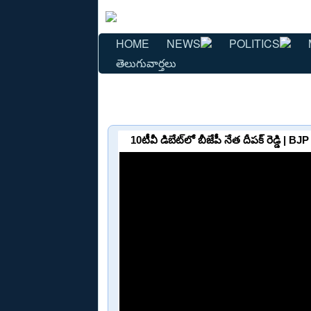
HOME
NEWS
POLITICS
తెలుగువార్తలు
10టీవీ డిబేట్‌లో బీజేపీ నేత దీప‌క్ రెడ్డి