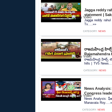
Jagga reddy rah
statement | Sak
Jagga reddy rahul 
Tv.....»»
CATEGORY:
NEWS
రాజమహేంద్ర హిల్
Rajamahendra h
రాజమహేంద్ర హిల్స్
hills | TV5 News...
CATEGORY:
NEWS
News Analysis: ఫీ
Congress lead
News Analysis: ఫీజు
Manavata Roy.....
CATEGORY:
NEWS