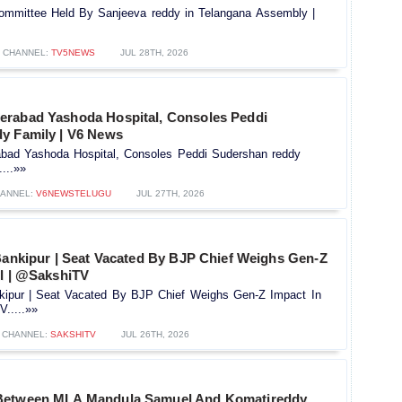
mmittee Held By Sanjeeva reddy in Telangana Assembly |
CHANNEL:
TV5NEWS
JUL 28TH, 2026
rabad Yashoda Hospital, Consoles Peddi
y Family | V6 News
bad Yashoda Hospital, Consoles Peddi Sudershan reddy
...»»
ANNEL:
V6NEWSTELUGU
JUL 27TH, 2026
 Bankipur | Seat Vacated By BJP Chief Weighs Gen-Z
ll | @SakshiTV
nkipur | Seat Vacated By BJP Chief Weighs Gen-Z Impact In
.....»»
CHANNEL:
SAKSHITV
JUL 26TH, 2026
Between MLA Mandula Samuel And Komatireddy