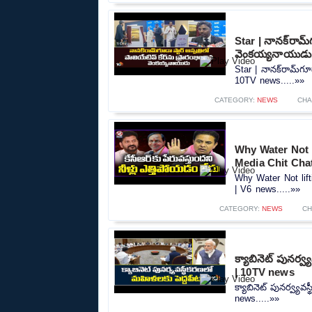
Star | నానక్‌రామ్‌
వెంకయ్యనాయుడు
Star | నానక్‌రామ్‌గూ
10TV news.....»»
CATEGORY:
NEWS
CHA
Why Water Not 
Media Chit Cha
Why Water Not lif
| V6 news.....»»
CATEGORY:
NEWS
CH
క్యాబినెట్ పునర్
| 10TV news
క్యాబినెట్ పునర్వ్య
news.....»»