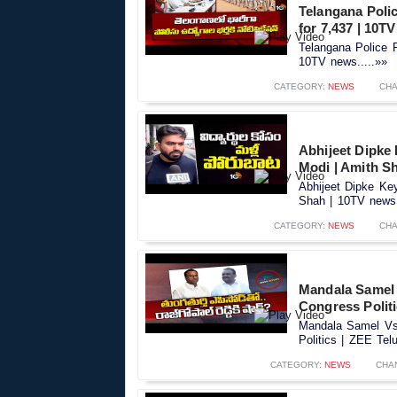
Telangana Polic
for 7,437 | 10T
Telangana Police R
10TV news.....»»
CATEGORY:
NEWS
CHA
Abhijeet Dipke
Modi | Amith S
Abhijeet Dipke Ke
Shah | 10TV news.
CATEGORY:
NEWS
CHA
Mandala Samel 
Congress Polit
Mandala Samel Vs 
Politics | ZEE Tel
CATEGORY:
NEWS
CHA