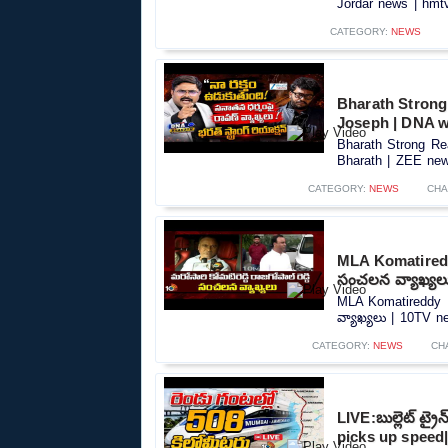
Jordar news | hmtv
CATEGORY:
NEWS
Bharath Strong
Joseph | DNA w
Bharath Strong Re
Bharath | ZEE news
CATEGORY:
NEWS
CHA
MLA Komatireddy 
సంచలన వ్యాఖ్యల
MLA Komatireddy Ra
వ్యాఖ్యలు | 10TV ne
CATEGORY:
NEWS
CH
LIVE:బుల్లెట్‌ ట్ర
picks up speed