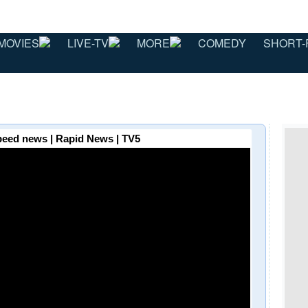
MOVIES
LIVE-TV
MORE
COMEDY
SHORT-
peed news | Rapid News | TV5