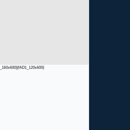
_160x600}
{fAD1_120x600}