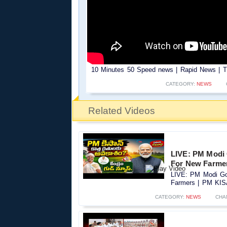
10 Minutes 50 Speed news | Rapid News | TV
CATEGORY:
NEWS
Related Videos
LIVE: PM Modi
For New Farme
LIVE: PM Modi Go
Farmers | PM KIS
CATEGORY:
NEWS
CHA