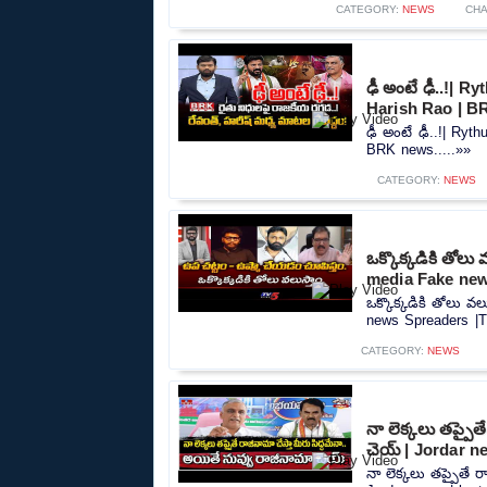
CATEGORY:
NEWS
CHA
ఢీ అంటే ఢీ..!| 
Harish Rao | 
ఢీ అంటే ఢీ..!| Ry
BRK news.....»»
CATEGORY:
NEWS
ఒక్కొక్కడికి తో
media Fake new
ఒక్కొక్కడికి తోలు 
news Spreaders |T
CATEGORY:
NEWS
నా లెక్కలు తప్పైత
చెయ్ | Jordar n
నా లెక్కలు తప్పైతే 