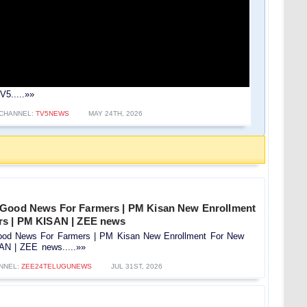
5.....»»
CHANNEL:
TV5NEWS
MAY 24TH, 2026
 Good News For Farmers | PM Kisan New Enrollment
rs | PM KISAN | ZEE news
od News For Farmers | PM Kisan New Enrollment For New
AN | ZEE news.....»»
NNEL:
ZEE24TELUGUNEWS
JUL 31ST, 2026