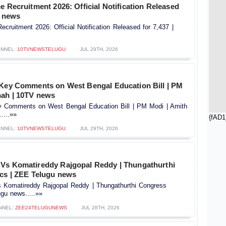
e Recruitment 2026: Official Notification Released
V news
ecruitment 2026: Official Notification Released for 7,437 |
NNEL:
10TVNEWSTELUGU
JUL 29TH, 2026
 Key Comments on West Bengal Education Bill | PM
hah | 10TV news
y Comments on West Bengal Education Bill | PM Modi | Amith
....»»
{fAD1
NNEL:
10TVNEWSTELUGU
JUL 29TH, 2026
Vs Komatireddy Rajgopal Reddy | Thungathurthi
ics | ZEE Telugu news
Komatireddy Rajgopal Reddy | Thungathurthi Congress
ugu news.....»»
NNEL:
ZEE24TELUGUNEWS
JUL 28TH, 2026