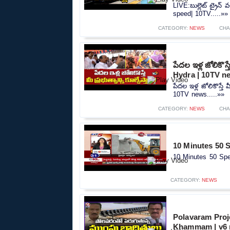
LIVE:బుల్లెట్‌ ట్రైన్
speed| 10TV.....»»
CATEGORY:
NEWS
CHA
పేదల ఇళ్ల జోలికొస్
Hydra | 10TV n
పేదల ఇళ్ల జోలికొస్తే 
10TV news.....»»
CATEGORY:
NEWS
CHA
10 Minutes 50 
10 Minutes 50 Spe
CATEGORY:
NEWS
Polavaram Proj
Khammam | v6