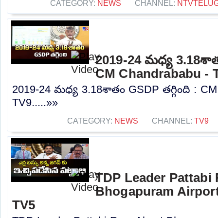
CATEGORY:
NEWS
CHANNEL:
NTVTELU
2019-24 మధ్య 3.18శాతం
CM Chandrababu - 
2019-24 మధ్య 3.18శాతం GSDP తగ్గింది : C
TV9.....»»
CATEGORY:
NEWS
CHANNEL:
TV9
TDP Leader Pattabi
Bhogapuram Airport 
TV5