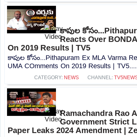
కాపుల కోసం...Pithap
Reacts Over BOND
On 2019 Results | TV5
కాపుల కోసం...Pithapuram Ex MLA Varma 
UMA COmments On 2019 Results | TV5....
CATEGORY:
NEWS
CHANNEL:
TV5NEW
Ramachandra Rao A
Government Strict 
Paper Leaks 2024 Amendment | Z