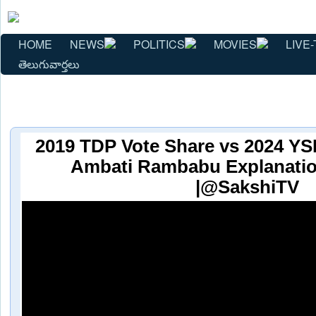
HOME
NEWS
POLITICS
MOVIES
LIVE-
తెలుగువార్తలు
2019 TDP Vote Share vs 2024 YS
Ambati Rambabu Explanatio
|@SakshiTV​