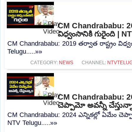
CM Chandrababu: 2019
విధ్వంసానికి గురైంది | 
CM Chandrababu: 2019 తర్వాత రాష్ట్రం విధ్వం
Telugu.....»»
CATEGORY:
NEWS
CHANNEL:
NTVTELU
CM Chandrababu: 2024
చెప్పామో అవన్నీ చేస్తున
CM Chandrababu: 2024 ఎన్నికల్లో ఏమేం చెప్పామ
NTV Telugu.....»»