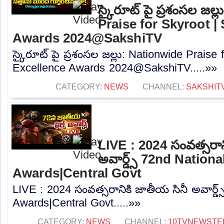
స్కైరూట్‌ పై ప్రశంసల జల
Praise for Skyroot |
Awards 2024@SakshiTV
స్కైరూట్‌ పై ప్రశంసల జల్లు: Nationwide Praise
Excellence Awards 2024@SakshiTV.....»»
CATEGORY:
NEWS
CHANNEL:
SAKSHIT
LIVE : 2024 సంవత్సరాన
అవార్డ్స్‌ 72nd Nationa
Awards|Central Govt
LIVE : 2024 సంవత్సరానికి జాతీయ సినీ అవార్డ్స
Awards|Central Govt.....»»
CATEGORY:
NEWS
CHANNEL:
10TVNEWSTE