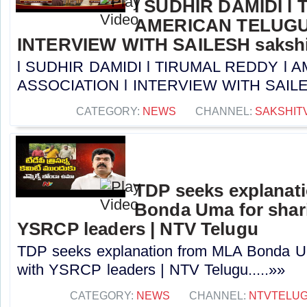
l SUDHIR DAMIDI l
AMERICAN TELUGU
INTERVIEW WITH SAILESH sakshi
l SUDHIR DAMIDI l TIRUMAL REDDY l
ASSOCIATION l INTERVIEW WITH SAILESH 
CATEGORY:
NEWS
CHANNEL:
SAKSHIT
TDP seeks explanat
Bonda Uma for shari
YSRCP leaders | NTV Telugu
TDP seeks explanation from MLA Bonda Um
with YSRCP leaders | NTV Telugu.....»»
CATEGORY:
NEWS
CHANNEL:
NTVTELU