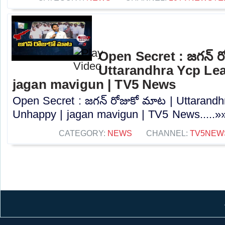
Open Secret : జగన్ ర
Uttarandhra Ycp Le
jagan mavigun | TV5 News
Open Secret : జగన్ రోజుకో మాట | Uttarand
Unhappy | jagan mavigun | TV5 News.....»
CATEGORY:
NEWS
CHANNEL:
TV5NEW