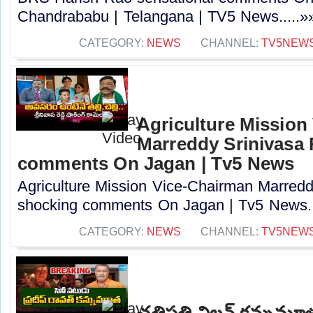
Chandrababu | Telangana | TV5 News.....»
CATEGORY:
NEWS
CHANNEL:
TV5NEW
Agriculture Mission
Marreddy Srinivasa
comments On Jagan | Tv5 News
Agriculture Mission Vice-Chairman Marred
shocking comments On Jagan | Tv5 News..
CATEGORY:
NEWS
CHANNEL:
TV5NEW
ఛత్రిపతి విలన్ కన్నుమూ