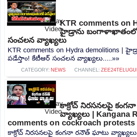
KTR comments on Hy
హైడ్రాను బంగాళాఖాతంలో ప
సంచలన వ్యాఖ్యలు
KTR comments on Hydra demolitions | హైడ
పడేస్తాం! కేటీఆర్ సంచలన వ్యాఖ్యలు.....»»
CATEGORY:
NEWS
CHANNEL:
ZEE24TELUG
కాక్రోచ్ నిరసనలపై కంగన
వ్యాఖ్యలు | Kangana 
comments on cockroach protests
కాక్రోచ్ నిరసనలపై కంగనా రనౌత్ ఘాటు వ్యాఖ్య