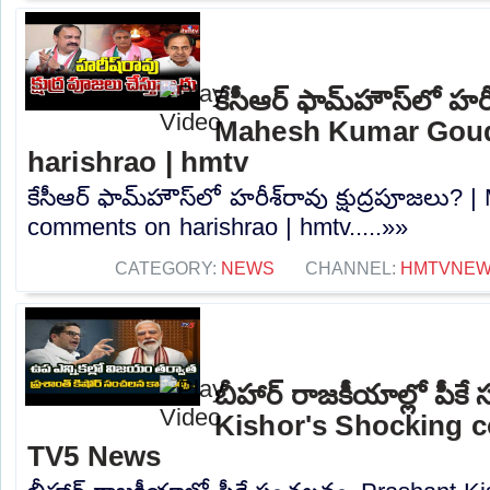
కేసీఆర్ ఫామ్‌హౌస్‌లో హరీ
Mahesh Kumar Gou
harishrao | hmtv
కేసీఆర్ ఫామ్‌హౌస్‌లో హరీశ్‌రావు క్షుద్రపూజల
comments on harishrao | hmtv.....»»
CATEGORY:
NEWS
CHANNEL:
HMTVNE
బీహార్ రాజకీయాల్లో పీ
Kishor's Shocking 
TV5 News