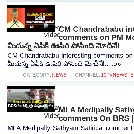
CM Chandrababu int
comments on PM Modi
మీదున్న ఏపీకి ఊపిరి పోసింది మోదీనే!
CM Chandrababu interesting comments on 
మీదున్న ఏపీకి ఊపిరి పోసింది మోదీనే!.....»»
CATEGORY:
NEWS
CHANNEL:
10TVNEWSTE
MLA Medipally Sathy
comments On BRS |
MLA Medipally Sathyam Satirical commen