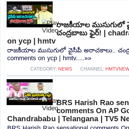
రాజకీయాల ముసుగులో వై
చంద్రబాబు ఫైర్! | ch
on ycp | hmtv
రాజకీయాల ముసుగులో వైసీపీ అరాచకాలు.. చంద్ర
comments on ycp | hmtv.....»»
CATEGORY:
NEWS
CHANNEL:
HMTVNE
BRS Harish Rao sen
comments On AP Go
Chandrababu | Telangana | TV5 N
BRS Harish Rao sensational comments O