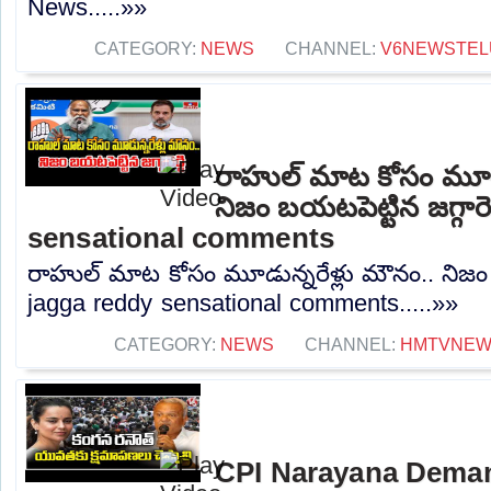
News.....»»
CATEGORY:
NEWS
CHANNEL:
V6NEWSTEL
రాహుల్ మాట కోసం మూడు
నిజం బయటపెట్టిన జగ్గారె
sensational comments
రాహుల్ మాట కోసం మూడున్నరేళ్లు మౌనం.. నిజం బయ
jagga reddy sensational comments.....»»
CATEGORY:
NEWS
CHANNEL:
HMTVNE
CPI Narayana Dema