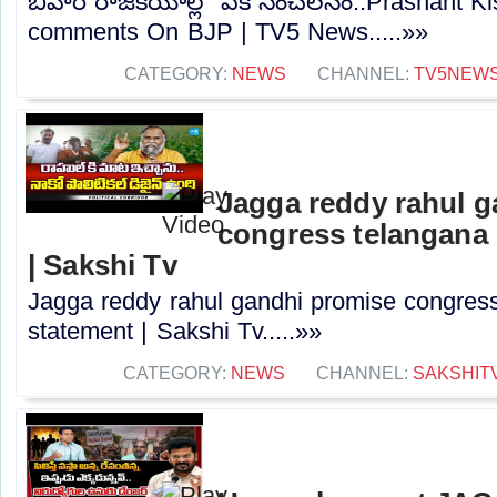
బీహార్ రాజకీయాల్లో పీకే సంచలనం..Prashant K
comments On BJP | TV5 News.....»»
CATEGORY:
NEWS
CHANNEL:
TV5NEW
Jagga reddy rahul 
congress telangana 
| Sakshi Tv
Jagga reddy rahul gandhi promise congress 
statement | Sakshi Tv.....»»
CATEGORY:
NEWS
CHANNEL:
SAKSHIT