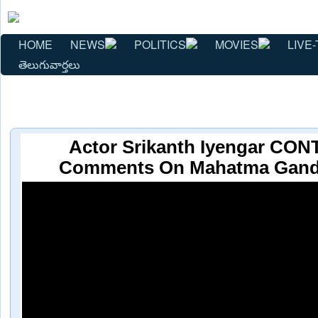
HOME
NEWS
POLITICS
MOVIES
LIVE-
తెలుగువార్తలు
Actor Srikanth Iyengar C
Comments On Mahatma Gandh