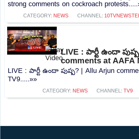
strong comments on cockroach protests....
CATEGORY:
NEWS
CHANNEL:
10TVNEWSTE
LIVE : పార్టీ ఉందా పుష్
comments at AAFA M
LIVE : పార్టీ ఉందా పుష్ప? | Allu Arjun comm
TV9.....»»
CATEGORY:
NEWS
CHANNEL:
TV9